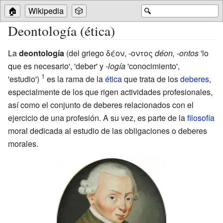
🏠
Wikipedia
🎲
🔍
Deontología (ética)
La
deontología
(del griego δέον, -οντος
déon, -ontos
'lo
que es necesario', 'deber' y
-logía
'conocimiento',
'estudio')
es la rama de la
ética
que trata de los
deberes
,
especialmente de los que rigen actividades profesionales,
así como el conjunto de deberes relacionados con el
ejercicio de una profesión. A su vez, es parte de la
filosofía
moral dedicada al estudio de las obligaciones o deberes
morales.