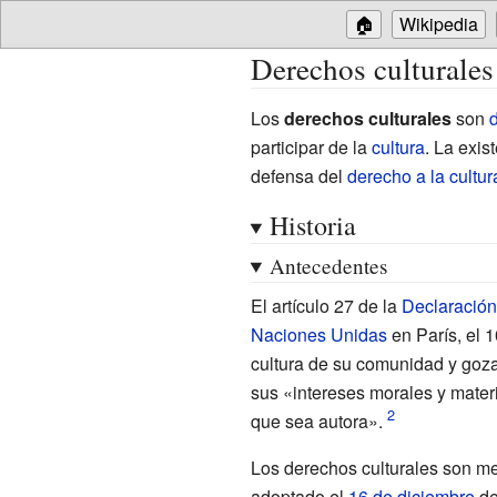
🏠
Wikipedia
Derechos culturales
Los
derechos culturales
son
participar de la
cultura
. La exis
defensa del
derecho a la cultur
Historia
Antecedentes
El artículo 27 de la
Declaració
Naciones Unidas
en París, el 
cultura de su comunidad y gozar
sus «intereses morales y materia
que sea autora».
Los derechos culturales son m
adoptado el
16 de diciembre
d