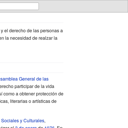
y el derecho de las personas a
en la necesidad de realzar la
samblea General de las
recho participar de la vida
así como a obtener protección de
s, literarias o artísticas de
Sociales y Culturales
,
vigor el
3 de enero
de
1976
. En