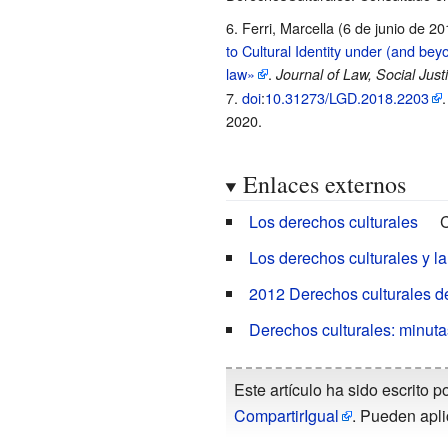
Ferri, Marcella (6 de junio de 2
to Cultural Identity under (and be
law»
.
Journal of Law, Social Jus
7.
doi
:
10.31273/LGD.2018.2203
2020
.
Enlaces externos
Los derechos culturales
C
Los derechos culturales y la
2012 Derechos culturales d
Derechos culturales: minutas
Este artículo ha sido escrito p
CompartirIgual
. Pueden apli