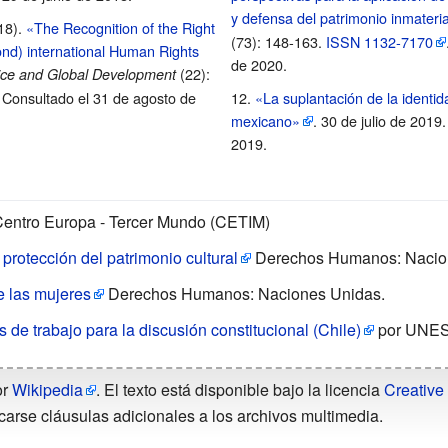
y defensa del patrimonio inmateri
018).
«The Recognition of the Right
(73): 148-163.
ISSN
1132-7170
yond) international Human Rights
de 2020
.
(22):
tice and Global Development
. Consultado el 31 de agosto de
«La suplantación de la identid
mexicano»
. 30 de julio de 2019
2019
.
entro Europa - Tercer Mundo (CETIM)
 protección del patrimonio cultural
Derechos Humanos: Nacio
e las mujeres
Derechos Humanos: Naciones Unidas.
 de trabajo para la discusión constitucional (Chile)
por UNES
or
Wikipedia
. El texto está disponible bajo la licencia
Creative
carse cláusulas adicionales a los archivos multimedia.