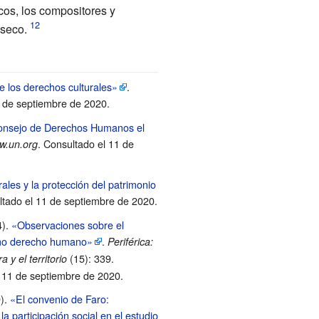
cos, los compositores y
nseco.
e los derechos culturales»
.
1 de septiembre de 2020
.
Consejo de Derechos Humanos el
. Consultado el 11 de
w.un.org
les y la protección del patrimonio
ltado el 11 de septiembre de 2020
.
4).
«Observaciones sobre el
como derecho humano»
.
Periférica:
(15): 339.
a y el territorio
l 11 de septiembre de 2020
.
9).
«El convenio de Faro:
la participación social en el estudio