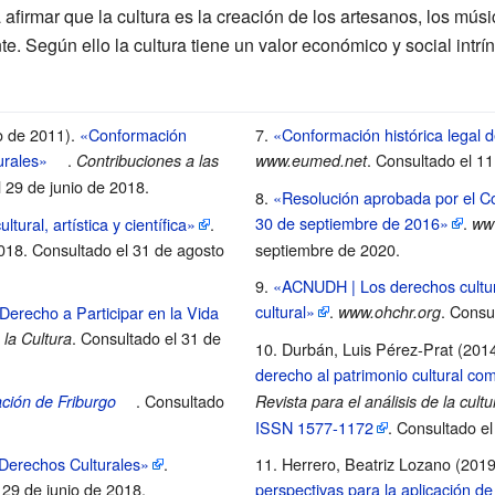
afirmar que la cultura es la creación de los artesanos, los músi
. Según ello la cultura tiene un valor económico y social intrí
io de 2011).
«Conformación
«Conformación histórica legal d
urales»
.
. Consultado el 1
Contribuciones a las
www.eumed.net
l 29 de junio de 2018
.
«Resolución aprobada por el 
30 de septiembre de 2016»
.
tural, artística y científica»
.
ww
2018
. Consultado el 31 de agosto
septiembre de 2020
.
«ACNUDH | Los derechos cultura
cultural»
.
. Consu
Derecho a Participar en la Vida
www.ohchr.org
. Consultado el 31 de
 la Cultura
Durbán, Luis Pérez-Prat (201
derecho al patrimonio cultural 
. Consultado
ación de Friburgo
Revista para el análisis de la cultur
ISSN
1577-1172
. Consultado e
 Derechos Culturales»
.
Herrero, Beatriz Lozano (201
 29 de junio de 2018
.
perspectivas para la aplicación de 