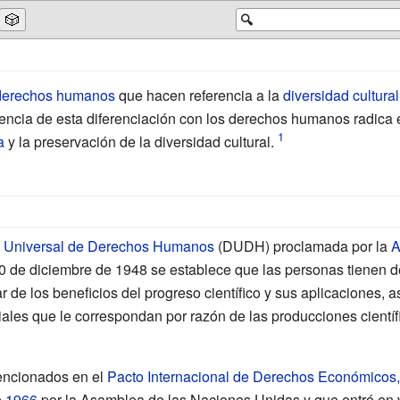
🎲
🔍
derechos humanos
que hacen referencia a la
diversidad cultural
tencia de esta diferenciación con los derechos humanos radica 
a
y la preservación de la diversidad cultural.
n Universal de Derechos Humanos
(DUDH) proclamada por la
A
10 de diciembre de 1948 se establece que las personas tienen de
 de los beneficios del progreso científico y sus aplicaciones, 
les que le correspondan por razón de las producciones científica
encionados en el
Pacto Internacional de Derechos Económicos, 
e
1966
por la Asamblea de las Naciones Unidas y que entró en 