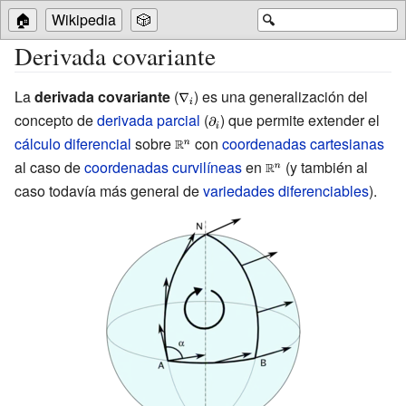
🏠
Wikipedia
🎲
🔍
Derivada covariante
La
derivada covariante
(
{\displaystyle
) es una generalización del
concepto de
derivada parcial
\scriptstyle
(
{\displaystyle
) que permite extender el
cálculo diferencial
sobre
{\displaystyle
\nabla _{i}}
con
\scriptstyle
coordenadas cartesianas
al caso de
coordenadas curvilíneas
\scriptstyle
\partial _{i}}
en
{\displaystyle
(y también al
caso todavía más general de
\mathbb {R}
variedades diferenciables
\scriptstyle
).
^{n}}
\mathbb {R}
^{n}}