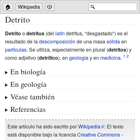
🏠
Wikipedia
🎲
🔍
Detrito
Detrito
o
detritus
(del
latín
detrītus, "desgastado") es el
resultado de la
descomposición
de una masa
sólida
en
partículas
. Se utiliza, especialmente en plural (
detritos
) y
como adjetivo (
detrítico
), en
geología
y en
medicina
.
En biología
En geología
Véase también
Referencias
Este artículo ha sido escrito por
Wikipedia
. El texto
está disponible bajo la licencia
Creative Commons -