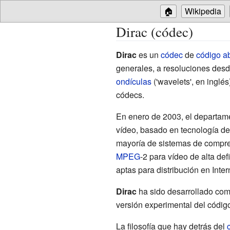
🏠
Wikipedia
Dirac (códec)
Dirac
es un
códec
de
código ab
generales, a resoluciones des
ondículas
('wavelets', en inglé
códecs.
En enero de 2003, el departam
vídeo, basado en tecnología d
mayoría de sistemas de compres
MPEG
-2 para vídeo de alta def
aptas para distribución en Inter
Dirac
ha sido desarrollado com
versión experimental del código
La filosofía que hay detrás del