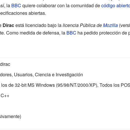
sí, la
BBC
quiere colaborar con la comunidad de
código abiert
cificaciones abiertas.
e
Dirac
está licenciado bajo la
licencia Pública de
Mozilla
(vers
nte. Como medida de defensa, la
BBC
ha pedido protección de p
dirac
adores, Usuarios, Ciencia e Investigación
s los de 32-bit MS Windows (95/98/NT/2000/XP), Todos los P
 C++
sivamente)