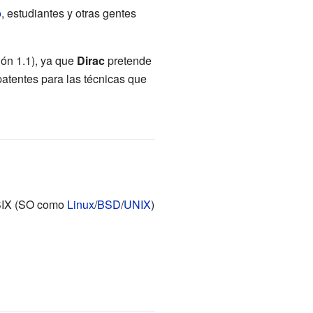
o
, estudiantes y otras gentes
ión 1.1), ya que
Dirac
pretende
atentes para las técnicas que
OSIX (SO como
Linux
/
BSD
/
UNIX
)