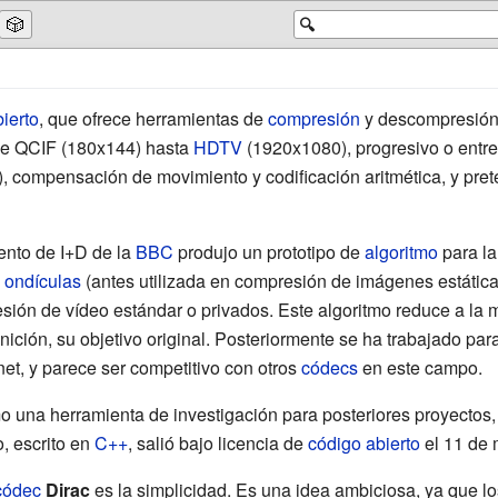
🎲
🔍
ierto
, que ofrece herramientas de
compresión
y descompresión 
de QCIF (180x144) hasta
HDTV
(1920x1080), progresivo o entr
s), compensación de movimiento y codificación aritmética, y pret
ento de I+D de la
BBC
produjo un prototipo de
algoritmo
para la
e
ondículas
(antes utilizada en compresión de imágenes estáticas)
ión de vídeo estándar o privados. Este algoritmo reduce a la m
inición, su objetivo original. Posteriormente se ha trabajado pa
net, y parece ser competitivo con otros
códecs
en este campo.
o una herramienta de investigación para posteriores proyectos
, escrito en
C++
, salió bajo licencia de
código abierto
el 11 de 
códec
Dirac
es la simplicidad. Es una idea ambiciosa, ya que l