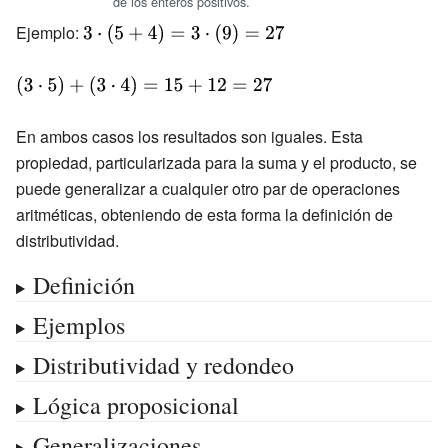
de los enteros positivos.
Ejemplo:
{\displaystyle
3\cdot
(5+4)=3\cdot
{\displaystyle
(9)=27}
(3\cdot 5)+
(3\cdot
En ambos casos los resultados son iguales. Esta
4)=15+12=27}
propiedad, particularizada para la suma y el producto, se
puede generalizar a cualquier otro par de operaciones
aritméticas, obteniendo de esta forma la definición de
distributividad.
Definición
Ejemplos
Distributividad y redondeo
Lógica proposicional
Generalizaciones