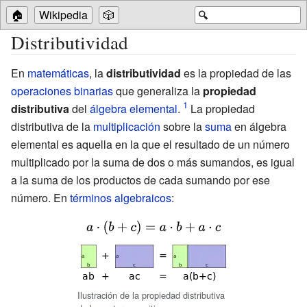
🏠
Wikipedia
🎲
🔍
Distributividad
En
matemáticas
, la
distributividad
es la propiedad de las
operaciones binarias
que generaliza la
propiedad
distributiva
del
álgebra elemental
.
La propiedad
distributiva de la
multiplicación
sobre la
suma
en álgebra
elemental es aquella en la que el resultado de un número
multiplicado por la suma de dos o más sumandos, es igual
a la suma de los productos de cada sumando por ese
número. En
términos algebraicos
:
{\displaystyle
a\cdot
(b+c)=a\cdot
b+a\cdot c}
Ilustración de la propiedad distributiva