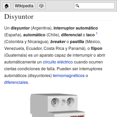
🏠
Wikipedia
🎲
🔍
Disyuntor
Un
disyuntor
(Argentina),
interruptor automático
(España),
automático
(Chile),
diferencial
o
taco
(Colombia y Nicaragua),
breaker
o
pastilla
(México,
Venezuela, Ecuador, Costa Rica y Panamá), o
flipon
(Guatemala) es un aparato capaz de interrumpir o abrir
automáticamente un
circuito eléctrico
cuando ocurren
ciertas condiciones de falla. Pueden ser interruptores
automáticos (disyuntores)
termomagnéticos
o
diferenciales
.