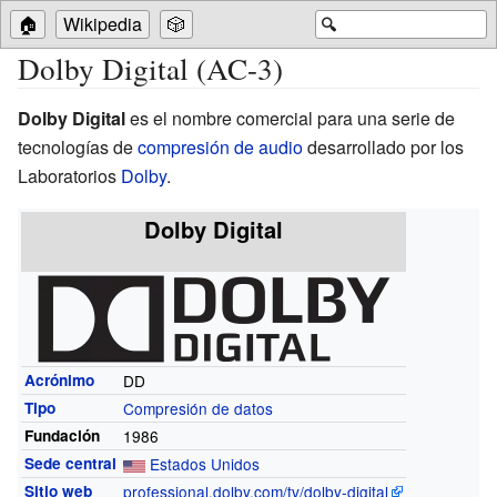
🏠
Wikipedia
🎲
🔍
Dolby Digital (AC-3)
Dolby Digital
es el nombre comercial para una serie de
tecnologías de
compresión de audio
desarrollado por los
Laboratorios
Dolby
.
Dolby Digital
Acrónimo
DD
Tipo
Compresión de datos
Fundación
1986
Sede central
Estados Unidos
Sitio web
professional.dolby.com/tv/dolby-digital