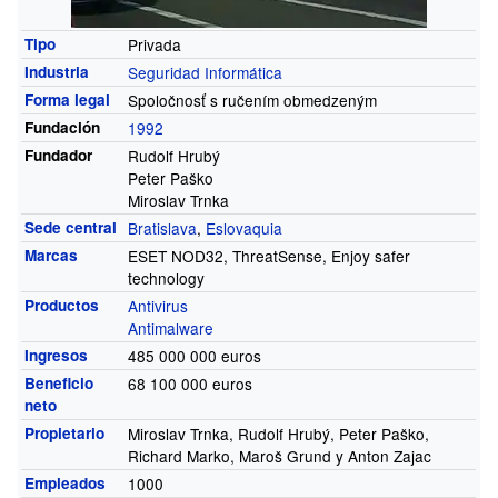
Tipo
Privada
Industria
Seguridad Informática
Forma legal
Spoločnosť s ručením obmedzeným
Fundación
1992
Fundador
Rudolf Hrubý
Peter Paško
Miroslav Trnka
Sede central
Bratislava
,
Eslovaquia
Marcas
ESET NOD32, ThreatSense, Enjoy safer
technology
Productos
Antivirus
Antimalware
Ingresos
485
000
000 euros
Beneficio
68
100
000 euros
neto
Propietario
Miroslav Trnka, Rudolf Hrubý, Peter Paško,
Richard Marko, Maroš Grund y Anton Zajac
Empleados
1000