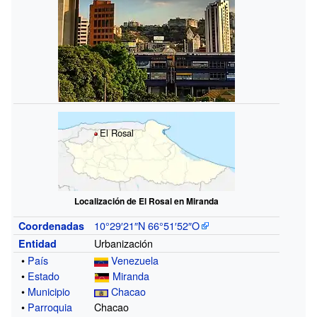
El Rosal
Localización de El Rosal en Miranda
10°29′21″N
66°51′52″O
Coordenadas
Urbanización
Entidad
•
País
Venezuela
•
Estado
Miranda
•
Municipio
Chacao
•
Parroquia
Chacao