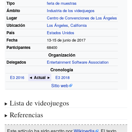
Tipo
feria de muestras
Ámbito
Industria de los videojuegos
Lugar
Centro de Convenciones de Los Ángeles
Ubicación
Los Ángeles
,
California
País
Estados Unidos
Fecha
13-15 de junio de 2017
Participantes
68400
Organización
Delegados
Entertainment Software Association
Cronología
E3 2016
◄ Actual ►
E3 2018
Sitio web
Lista de videojuegos
Referencias
Este artículo ha sido escrito por
Wikipedia
. El texto