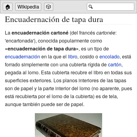
🏠
Wikipedia
🎲
🔍
Encuadernación de tapa dura
La
encuadernación cartoné
(del francés
cartonée
:
'encartonada'), conocida popularmente como
«encuadernación de tapa dura»
, es un tipo de
encuadernación
en la que el
libro
, cosido o
encolado
, está
forrado simplemente con una cubierta rígida de
cartón
,
pegada al lomo. Esta cubierta recubre el libro en todas sus
superficies exteriores. Los planos interiores de las tapas
son de papel y la parte interior del lomo (no aparente, pues
está recubierta por el lomo de la cubierta) es de tela,
aunque también puede ser de papel.