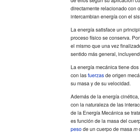
de ellos según su aplicación co
directamente relacionado con o
intercambian energía con el sis
La energía satisface un princi
proceso físico se conserva. Por
el mismo que una vez finalizado
sentido más general, incluyend
La energía mecánica tiene dos 
con las
fuerzas
de origen mecán
su masa y de su velocidad.
Además de la energía cinética,
con la naturaleza de las intera
de la Energía Mecánica se trat
es función de la masa del cuer
peso
de un cuerpo de masa
m
c