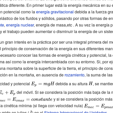
ica diferente. En primer lugar está la energía mecánica en su
en potencial como la
energía gravitacional
debida a la fuerza gra
elástico de los fluidos y sólidos, pasando por otras formas de 
nte
,
energía nuclear
, energía de masa,etc . A su vez la energía 
r y el trabajo pueden aumentar o disminuir la energía de un sist
n gran interés en la práctica por ser una integral primera del 
el principio de conservación de la energía en sus diferentes man
s necesario conocer las formas de energía cinética y potencial, 
ema así como la energía intercambiada con su entorno. Si, por e
a montaña sobre la superficie de la tierra, el principio de con
ición en la montaña, en ausencia de
rozamiento
, la suma de las
{\displaystyle
{\displaystyle
cidad y potencial
debida a su altura
, se manti
E_{p}=mgH}
H}
yle
del móvil. Si se considera la posición más baja de la
_{c}+E_{p}}
displaystyle
y si se considera la posición más
a cinética mínima (si llega con velocidad nula)
{mec}=E_{cmax}=constante}
{\displaystyle
E_{mec}=E_{pma
 mide en julios (
{\displaystyle
) en el
Sistema Internacional de Unidades
.