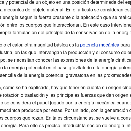
ca y potencial de un objeto en una posición determinada del es
a mecánica del objeto material. En el artículo se consideran es
 energía según la fuerza presente o la aplicación que se realice,
ción entre los cuerpos que interaccionan. En este caso intervien
propia formulación del principio de la conservación de la energí
o o el calor, otra magnitud básica es la
potencia mecánica
para 
ndustria, en las que intervengan la producción y el consumo de en
po, se necesitan conocer las expresiones de la energía cinétic
o la energía potencial en el caso gravitatorio o la energía poten
encilla de la energía potencial gravitatoria en las proximidades 
a, como se ha explicado, hay que tener en cuenta su origen cinéti
rotación o traslación y las principales fuerzas que dan origen
no se considera el papel jugado por la energía mecánica cuando
a mecánica producida por éstas. Por un lado, con la generación 
os cuerpos que rozan. En tales circunstancias, se vuelve a consi
 energía. Para ello es preciso introducir la noción de energía in