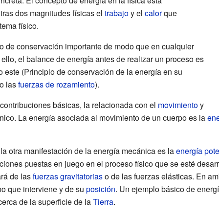
ncreta. El concepto de energía en la física está
tras dos magnitudes físicas el
trabajo
y el
calor
que
tema físico.
pio de conservación importante de modo que en cualquier
 ello, el balance de energía antes de realizar un proceso es
 este (Principio de conservación de la energía en su
o las
fuerzas de rozamiento
).
contribuciones básicas, la relacionada con el
movimiento
y
ico. La energía asociada al movimiento de un cuerpo es la
ene
 la otra manifestación de la energía mecánica es la
energía pote
cciones puestas en juego en el proceso físico que se esté desar
ará de las
fuerzas gravitatorias
o de las
fuerzas elásticas
. En am
po que interviene y de su
posición
. Un ejemplo básico de energí
erca de la superficie de la
Tierra
.