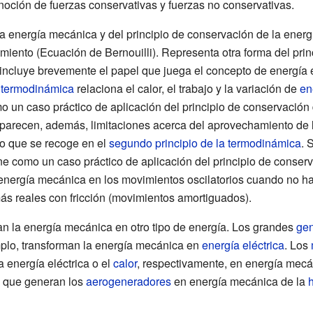
noción de fuerzas conservativas y fuerzas no conservativas.
la energía mecánica y del principio de conservación de la energí
imiento (Ecuación de Bernouilli). Representa otra forma del pri
e incluye brevemente el papel que juega el concepto de energía
a termodinámica
relaciona el calor, el trabajo y la variación de
en
omo un caso práctico de aplicación del principio de conservación
o, aparecen, además, limitaciones acerca del aprovechamiento de 
lo que se recoge en el
segundo principio de la termodinámica
. 
e como un caso práctico de aplicación del principio de conserv
 energía mecánica en los movimientos oscilatorios cuando no ha
ás reales con fricción (movimientos amortiguados).
an la energía mecánica en otro tipo de energía. Los grandes
gen
mplo, transforman la energía mecánica en
energía eléctrica
. Los
 energía eléctrica o el
calor
, respectivamente, en energía mecán
que generan los
aerogeneradores
en energía mecánica de la
h