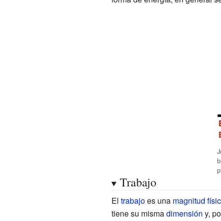
J
b
p
Trabajo
El
trabajo
es una
magnitud físi
tiene su misma
dimensión
y, po