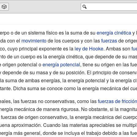
🎲
🔍
rpo o de un sistema físico es la suma de su
energía cinética
y 
ada con el
movimiento
de los cuerpos y con las
fuerzas
de orige
ico, cuyo principal exponente es la
ley de Hooke
. Ambas son
fu
o de un cuerpo es la energía cinética, que depende de su mas
 origen potencial o
energía potencial
, tiene su origen en las f
 y depende de su masa y de su posición. El principio de conserv
a suma de ambas energías, la energía potencial y la energía ci
tante. Dicha suma se conoce como la energía mecánica del cuer
eales, las fuerzas no conservativas, como las
fuerzas de fricció
energía mecánica de manera rigurosa. No obstante, si la magnitud
 fuerzas de origen conservativo, la energía mecánica del cuerp
ena aproximación. Cuando las materias apreciables se multipl
ergía más general, donde se incluya el trabajo debido a las fuer