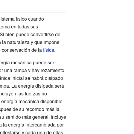
sistema físico cuando
stema en todas sus
 Si bien puede convertirse de
n la naturaleza y que impone
de conservación de la
física
.
nergía mecánica puede ser
or una rampa y hay rozamiento,
ánica inicial se habrá disipado
ampa. La energía disipada será
incluyen las fuerzas no
la energía mecánica disponible
spués de su recorrido más la
 su sentido más general, incluye
da la energía intercambiada por
anifestarse y cada una de ellas