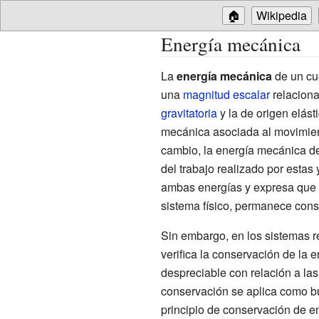
🏠
Wikipedia
Energía mecánica
La
energía mecánica
de un cue
una
magnitud escalar
relacion
gravitatoria
y la de origen elást
mecánica asociada al movimient
cambio, la energía mecánica de
del trabajo realizado por estas
ambas energías y expresa que l
sistema físico, permanece cons
Sin embargo, en los sistemas r
verifica la conservación de la 
despreciable con relación a las
conservación se aplica como bu
principio de conservación de en