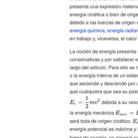
presenta una expresión matemát
energía cinética o bien de orig
debido a las fuerzas de origen 
energía química
,
energía radia
en trabajo y, viceversa, el calo
La noción de energía presenta u
conservativas y por satisfacer 
largo del artículo. Para ello e
o la energía interna de un sist
que asciende y desciende por un
que cualquiera que sea su pos
debida a su velo
la energía mecánica
{\displayst
E_{mec}=E
será toda de origen cinético,
{\
energía potencial es máxima y l
E_
forma de energía, en general se