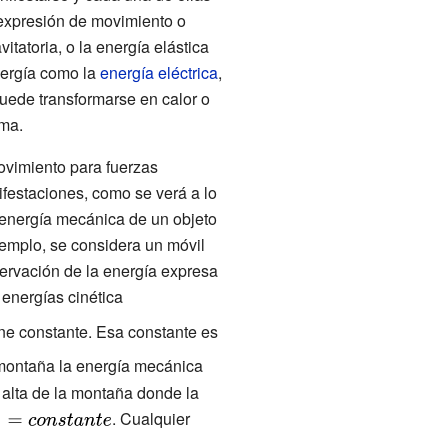
 expresión de movimiento o
vitatoria, o la
energía elástica
energía como la
energía eléctrica
,
puede transformarse en calor o
ema.
movimiento para fuerzas
ifestaciones, como se verá a lo
la energía mecánica de un objeto
jemplo, se considera un móvil
servación de la energía expresa
 energías cinética
{\displaystyle
E_{c}={\frac
ene constante. Esa constante es
{1}
 montaña la energía mecánica
{2}}mv^{2}}
 alta de la montaña donde la
. Cualquier
x}=constante}