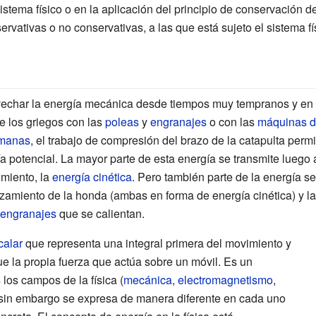
stema físico o en la aplicación del principio de conservación d
ervativas o no conservativas, a las que está sujeto el sistema fí
char la energía mecánica desde tiempos muy tempranos y en 
e los griegos con las
poleas
y
engranajes
o con las
máquinas de
omanas
, el trabajo de compresión del brazo de la catapulta per
 potencial. La mayor parte de esta energía se transmite luego a
miento, la
energía cinética
. Pero también parte de la energía se
zamiento de la honda (ambas en forma de energía cinética) y la o
engranajes
que se calientan.
calar
que representa una integral primera del movimiento y
que la propia fuerza que actúa sobre un móvil. Es un
los campos de la física (
mecánica
,
electromagnetismo
,
a, sin embargo se expresa de manera diferente en cada uno