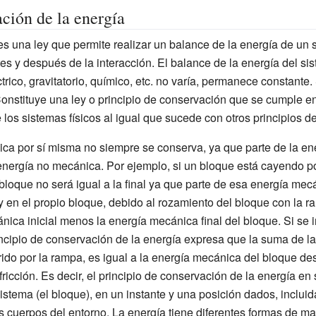
ación de la energía
s una ley que permite realizar un balance de la energía de un 
es y después de la interacción. El balance de la energía del si
trico, gravitatorio, químico, etc. no varía, permanece constante.
Constituye una ley o principio de conservación que se cumple e
e los sistemas físicos al igual que sucede con otros principios 
ca por sí misma no siempre se conserva, ya que parte de la e
energía no mecánica. Por ejemplo, si un bloque está cayendo p
 bloque no será igual a la final ya que parte de esa energía mec
y en el propio bloque, debido al rozamiento del bloque con la r
ánica inicial menos la energía mecánica final del bloque. Si se 
rincipio de conservación de la energía expresa que la suma de 
rido por la rampa, es igual a la energía mecánica del bloque de
fricción. Es decir, el principio de conservación de la energía en
sistema (el bloque), en un instante y una posición dados, inclui
ros cuerpos del entorno. La energía tiene diferentes formas de m