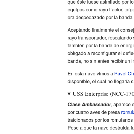
que éste fuese asimilado por l
equipos como rayo tractor, tor
era despedazado por la banda 
Aceptando finalmente el consejo
rayo transportador, rescatando 
también por la banda de energía
obligado a reconfigurar el defle
banda, no sin antes recibir un i
En esta nave vimos a
Pavel C
disponible, el cual no llegaría 
USS Enterprise (NCC-17
Clase
Ambassador
, aparece 
por cuatro aves de presa
romul
traicionados por los romulanos
Pese a que la nave destruida fue