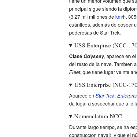
tiene un menor volumen que su
principal sigue siendo la diplo
(3,27
mil millones de
km
/
h
, 305
cuánticos, además de poseer u
poderosas de Star Trek.
USS Enterprise (NCC-170
Clase
Odyssey
, aparece en e
del resto de la nave. También a
Fleet
, que tiene lugar veinte 
USS Enterprise (NCC-170
Aparece en
Star Trek: Enterpri
da lugar a sospechar que a lo lar
Nomenclatura NCC
Durante largo tiempo, se ha es
construcción naval), y que el 