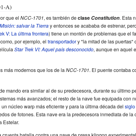
01-A)
or que el
NCC-1701
, es también de
clase
Constitution
. Esta 
 Misión: salvar la Tierra
y entonces se acababa de estrenar, per
ek V: La última frontera
) tiene un montón de problemas que el f
 como, por ejemplo, el
transportador
y "la mitad de las puertas" 
elícula
Star Trek VI: Aquel país desconocido
, aunque en aquel 
os más modernos que los de la
NCC-1701
. El puente contaba c
de mando era similar al de su predecesora, durante su último pe
istemas más avanzados; el resto de la nave fue equipada con 
 un núcleo warp más eficiente y para la última década del
siglo
pedos de fotones. Esta nave era la predecesora inmediata de la
 Estelar.
 cruenta batalla contra una nave de presa klingon experimental