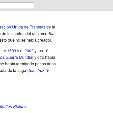
ración Unida de Planetas
de la
 de las series del universo
Star
esto que no se había creado).
ntre
1693
y el
2002
y los 10
da Guerra Mundial
y otro había
o se había terminado pocos años
cula de la saga (
Star Trek IV.
 Motion Picture
.