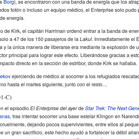
os
Borg
), se encontraron con una banda de energía que los atrap
pedos fotón o incluso un equipo médico, el Enterprise solo pudo
de energía.
 de Kirk, el capitán Harriman ordenó entrar a la banda de ener
solo a 47 de los 150 pasajeros de la
Lakul
. Inmediatamente el E
 y la única manera de liberarse era mediante la explosión de un
ctor principal para lograr este efecto. Liberándose gracias a esto
mpacto directo en la sección de estribor, donde Kirk se hallaba.
hekov
ejerciendo de médico al socorrer a los refugiados rescat
sino hasta el martes siguiente, junto con el resto…
01-C)
en el episodio
El Enterprise del ayer
de
Star Trek: The Next Gene
anas
, tras intentar socorrer una base estelar Klingon en Narendr
 cruelmente, dejando pocos supervivientes, entre ellos al peque
 un gran sacrificio, este hecho ayudó a fortalecer la débil alia