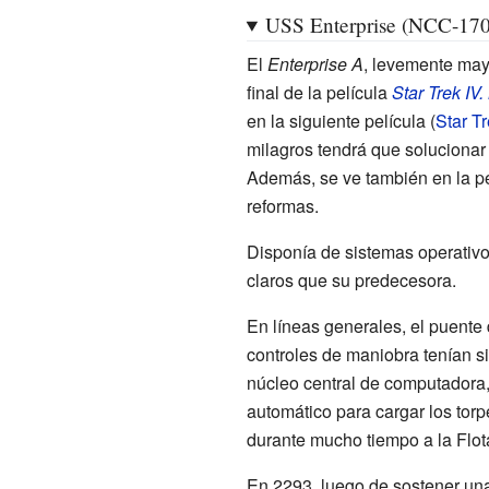
USS Enterprise (NCC-17
El
Enterprise A
, levemente may
final de la película
Star Trek IV.
en la siguiente película (
Star Tr
milagros tendrá que solucionar
Además, se ve también en la p
reformas.
Disponía de sistemas operativ
claros que su predecesora.
En líneas generales, el puente 
controles de maniobra tenían s
núcleo central de computadora,
automático para cargar los tor
durante mucho tiempo a la Flota
En 2293, luego de sostener una