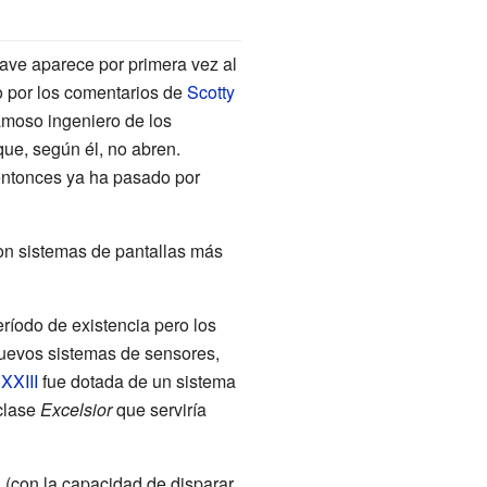
nave aparece por primera vez al
o por los comentarios de
Scotty
amoso ingeniero de los
que, según él, no abren.
entonces ya ha pasado por
on sistemas de pantallas más
ríodo de existencia pero los
nuevos sistemas de sensores,
 XXIII
fue dotada de un sistema
 clase
Excelsior
que serviría
 (con la capacidad de disparar