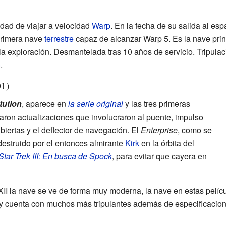
dad de viajar a velocidad
Warp
. En la fecha de su salida al es
 primera nave
terrestre
capaz de alcanzar Warp 5. Es la nave pri
e la exploración. Desmantelada tras 10 años de servicio. Tripula
)
.
1)
tution
, aparece en
la serie original
y las tres primeras
caron actualizaciones que involucraron al puente, impulso
ubiertas y el deflector de navegación. El
Enterprise
, como se
destruido por el entonces almirante
Kirk
en la órbita del
Star Trek III: En busca de Spock
, para evitar que cayera en
 XII la nave se ve de forma muy moderna, la nave en estas pelí
l y cuenta con muchos más tripulantes además de especificacio