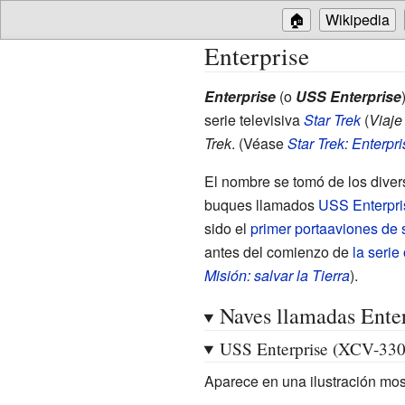
🏠
Wikipedia
Enterprise
Enterprise
(o
USS Enterprise
serie televisiva
Star Trek
(
Viaje 
Trek
. (Véase
Star Trek: Enterpri
El nombre se tomó de los dive
buques llamados
USS Enterpri
sido el
primer portaaviones de 
antes del comienzo de
la serie 
Misión: salvar la Tierra
).
Naves llamadas Ente
USS Enterprise (XCV-330
Aparece en una ilustración mo