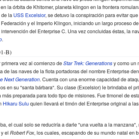
n la órbita de Khitomer, planeta klingon en la frontera romul
a de la
USS Excelsior
, se detuvo la conspiración para evitar que
Federación y el Imperio Klingon, iniciando un largo proceso de
intervención del Enterprise C. Una vez concluidas éstas, la nav
o
.
01-B)
r primera vez al comienzo de
Star Trek: Generations
y como un m
ca de las naves de la flota portadoras del nombre Enterprise den
he Next Generation
. Cuenta con una enorme capacidad de ataqu
 en su "santa bárbara". Su clase (Excelsior) le brindaba el pri
la más preparada para todo tipo de misiones. Fue timonel de est
án
Hikaru Sulu
quien llevará el timón del Enterprise original a la
ba, el cual solo se reduciría a darle "una vuelta a la manzana",
y el
Robert Fox
, los cuales, escapando de su mundo natal en 