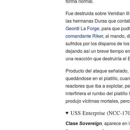
forma normal.
Fue destruida sobre Veridian II
las hermanas Duras que contaba
Geordi La Forge
, para que pud
comandante Riker
, al mando, d
sufridos por los disparos de lo
dejando así un breve tiempo ent
una reacción que destruiría el E
Producto del ataque señalado,
quedándose en el platillo, cuan
reactores que iba a explotar, p
interfiriera el rumbo del platil
produjo víctimas mortales, pero 
USS Enterprise (NCC-170
Clase
Sovereign
, aparece en 