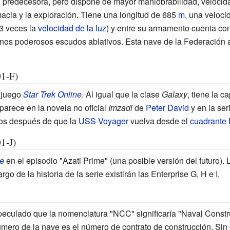
 predecesora, pero dispone de mayor maniobrabilidad, velocid
macia y la exploración. Tiene una longitud de 685
m
, una veloc
3 veces la
velocidad de la luz
) y entre su armamento cuenta con
nos poderosos escudos ablativos. Esta nave de la Federación
1-F)
l juego
Star Trek Online
. Al igual que la clase
Galaxy
, tiene la c
parece en la novela no oficial
Imzadi
de
Peter David
y en la ser
años después de que la
USS Voyager
vuelva desde el
cuadrante 
1-J)
se
en el episodio "Azati Prime" (una posible versión del futuro). 
go de la historia de la serie existirán las Enterprise G, H e I.
peculado que la nomenclatura "NCC" significaría "Naval Constru
número de la nave es el número de contrato de construcción. Si