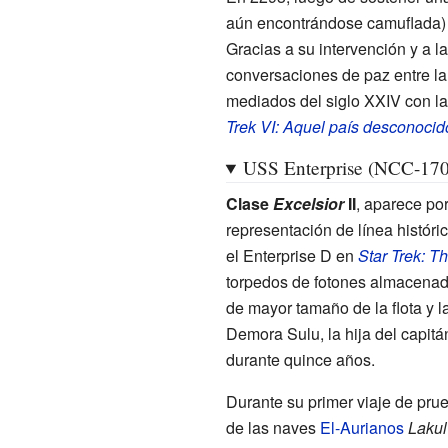
aún encontrándose camuflada) e
Gracias a su intervención y a l
conversaciones de paz entre la 
mediados del siglo XXIV con la 
Trek VI: Aquel país desconocid
USS Enterprise (NCC-17
Clase
Excelsior
II
, aparece po
representación de línea históri
el Enterprise D en
Star Trek: T
torpedos de fotones almacenados
de mayor tamaño de la flota y 
Demora Sulu, la hija del capit
durante quince años.
Durante su primer viaje de prue
de las naves
El-Aurianos
Lakul