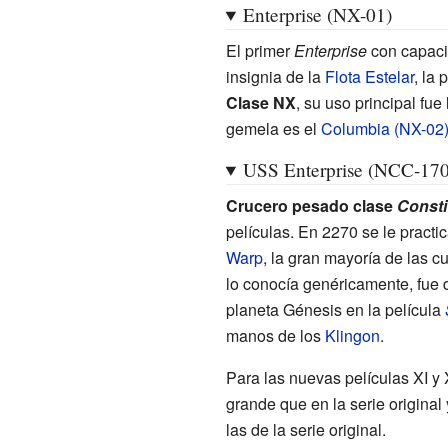
Enterprise (NX-01)
El primer
Enterprise
con capaci
insignia de la
Flota Estelar
, la
Clase NX
, su uso principal fu
gemela es el
Columbia (NX-02
USS Enterprise (NCC-170
Crucero pesado clase
Consti
películas. En 2270 se le practi
Warp
, la gran mayoría de las c
lo conocía genéricamente, fue 
planeta Génesis en la película
manos de los
Klingon
.
Para las nuevas películas XI y
grande que en la serie origina
las de la serie original.