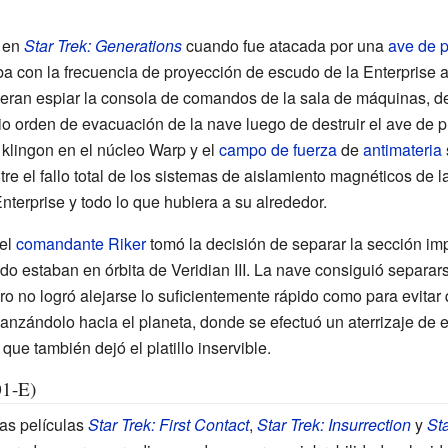
I en
Star Trek: Generations
cuando fue atacada por una
ave de 
 con la frecuencia de proyección de escudo de la Enterprise al
ieran espiar la consola de comandos de la sala de máquinas, de
io orden de evacuación de la nave luego de destruir el ave de p
s klingon en el núcleo Warp y el
campo de fuerza
de
antimateria
re el fallo total de los sistemas de aislamiento magnéticos de l
nterprise y todo lo que hubiera a su alrededor.
 el
comandante Riker
tomó la decisión de separar la sección imp
do estaban en órbita de Veridian III. La nave consiguió separar
ero no logró alejarse lo suficientemente rápido como para evita
lo lanzándolo hacia el planeta, donde se efectuó un aterrizaje d
que también dejó el platillo inservible.
1-E)
las películas
Star Trek: First Contact
,
Star Trek: Insurrection
y
St