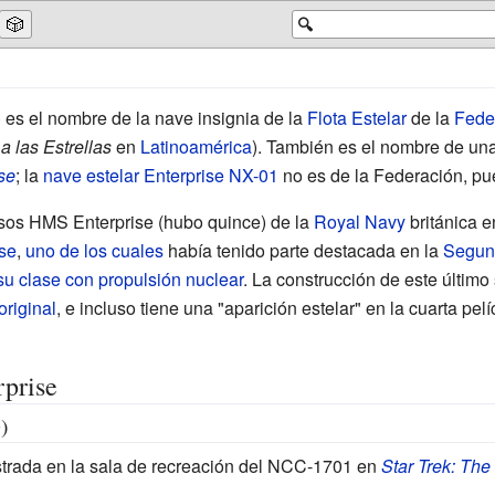
🎲
🔍
) es el nombre de la nave insignia de la
Flota Estelar
de la
Fede
a las Estrellas
en
Latinoamérica
). También es el nombre de una
se
; la
nave estelar
Enterprise NX-01
no es de la Federación, pu
rsos
HMS Enterprise
(hubo quince) de la
Royal Navy
británica e
se
,
uno de los cuales
había tenido parte destacada en la
Segun
su clase con propulsión nuclear
. La construcción de este últim
original
, e incluso tiene una "aparición estelar" en la cuarta pelí
rprise
)
strada en la sala de recreación del NCC-1701 en
Star Trek: The