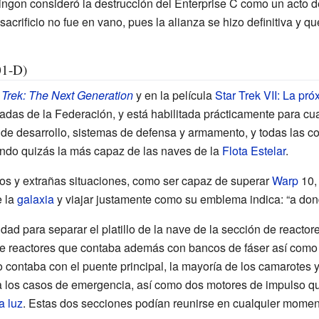
ingon consideró la destrucción del Enterprise C como un acto d
 sacrificio no fue en vano, pues la alianza se hizo definitiva y 
01-D)
 Trek: The Next Generation
y en la película
Star Trek VII: La pr
cadas de la Federación, y está habilitada prácticamente para cu
res de desarrollo, sistemas de defensa y armamento, y todas las
endo quizás la más capaz de las naves de la
Flota Estelar
.
gros y extrañas situaciones, como ser capaz de superar
Warp
10, 
e la
galaxia
y viajar justamente como su emblema indica: “a don
dad para separar el platillo de la nave de la sección de reacto
de reactores que contaba además con bancos de fáser así como 
lo contaba con el puente principal, la mayoría de los camarotes
a los casos de emergencia, así como dos motores de impulso qu
a luz
. Estas dos secciones podían reunirse en cualquier momen