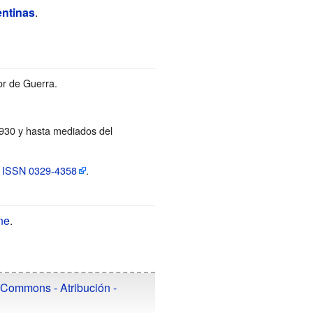
ntinas
.
or de Guerra.
1930 y hasta mediados del
.
ISSN
0329-4358
.
ne
.
 Commons - Atribución -