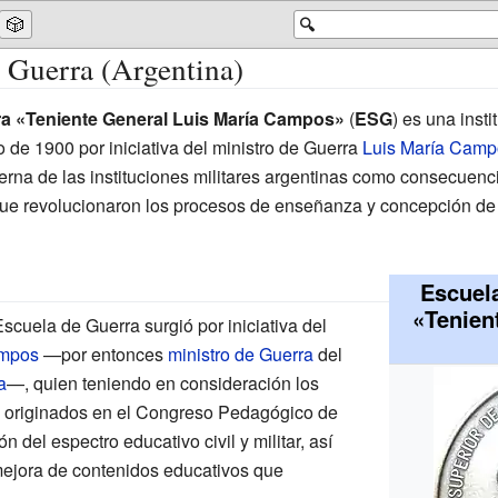
🎲
🔍
 Guerra (Argentina)
ra «Teniente General Luis María Campos»
(
ESG
) es una insti
o de 1900 por iniciativa del ministro de Guerra
Luis María Camp
terna de las instituciones militares argentinas como consecuen
que revolucionaron los procesos de enseñanza y concepción de
Escuel
«Tenien
Escuela de Guerra surgió por iniciativa del
ampos
—por entonces
ministro de Guerra
del
a
—, quien teniendo en consideración los
 originados en el
Congreso Pedagógico de
n del espectro educativo civil y militar, así
ejora de contenidos educativos que