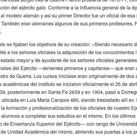
ción del ejército galo. Conforme a la influencia general de la é
l modelo alemán y así su primer Director fue un oficial de esa 
t. También eran alemanes algunos de sus primeros profesores, R
.
o se fijaban los objetivos de su creación: «Siendo necesario dota
lite a los señores oficiales la adquisición de los conocimientos
 estado mayor y de ayudante de los señores oficiales general
iciales del Ejército —tenientes primeros y capitanes— que eran
stro de Guerra. Los cursos iniciales eran originalmente de dos
s académicas del instituto se iniciaron oficialmente el 25 de ab
39, posteriormente en Santa Fe 2639 y en 1904, pasó a Dorrego
, ubicada en Luis María Campos 480, siendo trasladado allí en 
a formación y profesionalización de los oficiales de nuestro Ejé
 alumnos a completar sus estudios en el mismo. En los último
to de Enseñanza Superior del Ejército— con rango de Universid
r de Unidad Académica del mismo, abriendo sus puertas a los pr