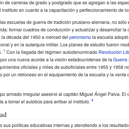
n de carreras de grado y postgrado que se agregan a las especí
instituto en cuanto a la capacitación y perfeccionamiento de los
as escuelas de guerra de tradición prusiano-alemana, no sólo
da: formar cuadros de conducción y actualizar y desarrollar la d
e la década del 1950 a merced del
peronismo
la escuela adoptó
ional y en la autarquía militar. Los planes de estudio fueron m
.
Con la llegada del régimen autodenominado
Revolución Lib
 por una nueva acorde a la visión estadounidense de la
Guerra 
inientos oficiales y miles de suboficiales entre 1955 y 1958 no 
 por un retroceso en el equipamiento de la escuela y la venta d
po armado irregular asesinó al capitán Miguel Ángel Paiva. El o
 a tomar el autobús para arribar al instituto.
dad
sus políticas educativas internas y atendiendo a los resultado