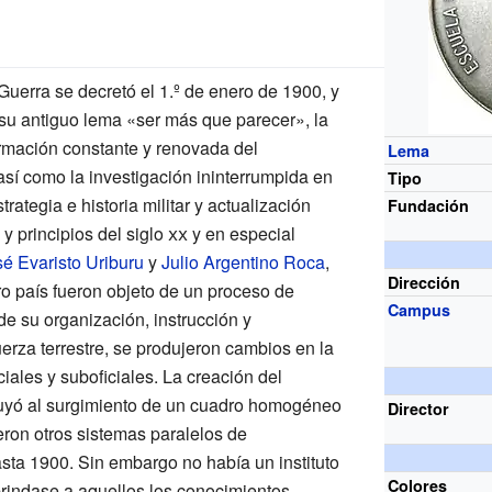
Guerra se decretó el 1.º de enero de 1900, y
su antiguo lema «ser más que parecer», la
ormación constante y renovada del
Lema
así como la investigación ininterrumpida en
Tipo
rategia e historia militar y actualización
Fundación
y principios del
siglo
xx
y en especial
é Evaristo Uriburu
y
Julio Argentino Roca
,
Dirección
tro país fueron objeto de un proceso de
Campus
e su organización, instrucción y
erza terrestre, se produjeron cambios en la
iales y suboficiales. La creación del
buyó al surgimiento de un cuadro homogéneo
Director
ieron otros sistemas paralelos de
sta 1900. Sin embargo no había un instituto
Colores
brindase a aquellos los conocimientos