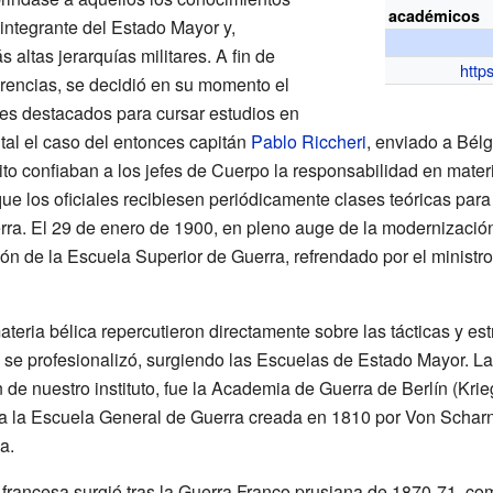
académicos
integrante del Estado Mayor y,
altas jerarquías militares. A fin de
http
rencias, se decidió en su momento el
les destacados para cursar estudios en
 tal el caso del entonces capitán
Pablo Riccheri
, enviado a Bél
cito confiaban a los jefes de Cuerpo la responsabilidad en mater
ue los oficiales recibiesen periódicamente clases teóricas para
erra. El 29 de enero de 1900, en pleno auge de la modernización 
ón de la Escuela Superior de Guerra, refrendado por el ministr
eria bélica repercutieron directamente sobre las tácticas y estr
s se profesionalizó, surgiendo las Escuelas de Estado Mayor. L
n de nuestro instituto, fue la Academia de Guerra de Berlín (K
a la Escuela General de Guerra creada en 1810 por Von Scharnho
a.
francesa surgió tras la Guerra Franco prusiana de 1870-71, c