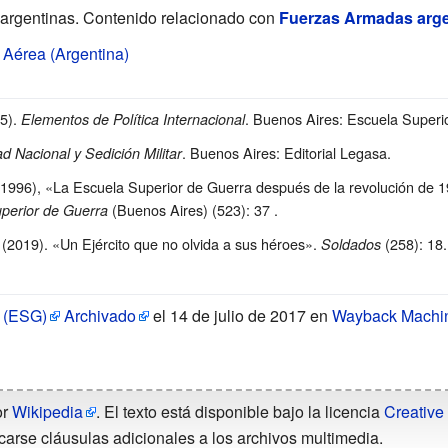
argentinas. Contenido relacionado con
Fuerzas Armadas arge
 Aérea (Argentina)
5).
. Buenos Aires: Escuela Superi
Elementos de Política Internacional
. Buenos Aires: Editorial Legasa.
d Nacional y Sedición Militar
e 1996), «La Escuela Superior de Guerra después de la revolución de 
(Buenos Aires) (523): 37
.
uperior de Guerra
 (2019). «Un Ejército que no olvida a sus héroes».
(258): 18
Soldados
a (ESG)
Archivado
el 14 de julio de 2017 en
Wayback Machi
or
Wikipedia
. El texto está disponible bajo la licencia
Creative
carse cláusulas adicionales a los archivos multimedia.