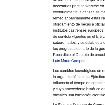
necesarios para convertirse en 
eventualmente, alcanzar las más 
remediar parcialmente estas ca
otorgamiento de becas a oficia
institutos castrenses europeos;
de servicio vigentes en el Ejér
subordinados, y se establecía q
los progresos del arte de la gu
Roca dictó el Decreto de creaci
Luis María Campos
.
Los cambios tecnológicos en mat
la organización de los Ejército
influencia al tiempo de creació
y cuyo antecedente histórico er
oficiales una formación científic
La Escuela Superior de Guerra 