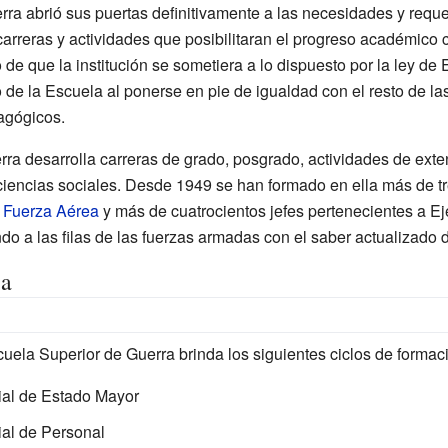
rra abrió sus puertas definitivamente a las necesidades y requ
arreras y actividades que posibilitaran el progreso académico civ
de que la institución se sometiera a lo dispuesto por la ley de
o de la Escuela al ponerse en pie de igualdad con el resto de l
agógicos.
a desarrolla carreras de grado, posgrado, actividades de exten
ciencias sociales. Desde 1949 se han formado en ella más de tr
y
Fuerza Aérea
y más de cuatrocientos jefes pertenecientes a Ej
o a las filas de las fuerzas armadas con el saber actualizado de 
ca
cuela Superior de Guerra brinda los siguientes ciclos de formaci
ial de Estado Mayor
ial de Personal