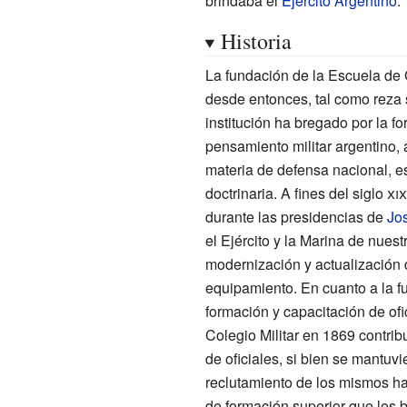
brindaba el
Ejército Argentino
.
Historia
La fundación de la Escuela de 
desde entonces, tal como reza 
institución ha bregado por la f
pensamiento militar argentino, 
materia de defensa nacional, est
doctrinaria. A fines del
siglo
xix
durante las presidencias de
Jos
el Ejército y la Marina de nues
modernización y actualización d
equipamiento. En cuanto a la fu
formación y capacitación de ofic
Colegio Militar en 1869 contri
de oficiales, si bien se mantuv
reclutamiento de los mismos ha
de formación superior que les 