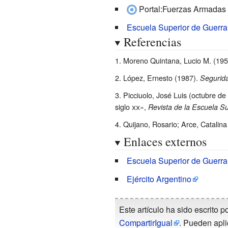
Portal:Fuerzas Armadas 
Escuela Superior de Guerra
Referencias
Moreno Quintana, Lucio M. (195
López, Ernesto (1987).
Segurida
Picciuolo, José Luis (octubre d
siglo
xx
»,
Revista de la Escuela S
Quijano, Rosario; Arce, Catalina
Enlaces externos
Escuela Superior de Guerr
Ejército Argentino
Este artículo ha sido escrito p
CompartirIgual
. Pueden apli