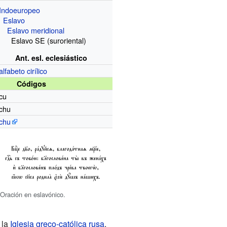
Indoeuropeo
Eslavo
Eslavo meridional
Eslavo SE (suroriental)
Ant. esl. eclesiástico
alfabeto cirílico
Códigos
cu
chu
chu
Oración en eslavónico.
e la
Iglesia greco-católica rusa
,