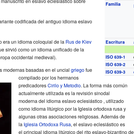
 manuscrito en eslavo eclesiástico sobre
Familia
ariante codificada del antiguo idioma eslavo
o era un idioma coloquial de la
Rus de Kiev
Escritura
ue sirvió como un idioma unificado de la
ropa occidental medieval).
ISO 639-1
ISO 639-2
ras modernas basadas en el uncial
griego
fue
ISO 639-3
compilado por los hermanos
predicadores
Cirilo y Metodio
. La forma más común
actualmente utilizada es la revisión sinodal
moderna del idioma eslavo eclesiástico , utilizado
como idioma litúrgico por la Iglesia ortodoxa rusa y
algunas otras asociaciones religiosas. Además de
la
Iglesia Ortodoxa Rusa
, el eslavo eclesiástico es
el principal idioma litúrgico del rito eslavo-bizantino d