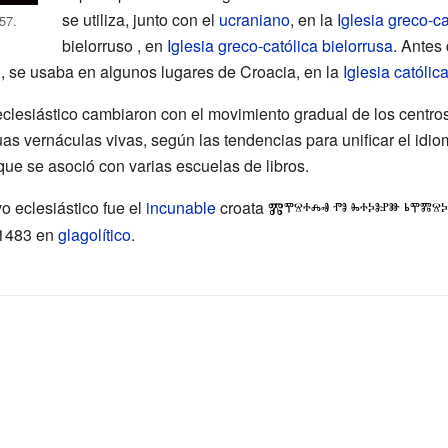
se utiliza, junto con el
ucraniano
, en la
Iglesia greco-c
57.
bielorruso , en
Iglesia greco-católica bielorrusa
. Antes
n
, se usaba en algunos lugares de Croacia, en la
Iglesia católic
lesiástico cambiaron con el movimiento gradual de los centros 
guas vernáculas vivas, según las tendencias para unificar el idio
que se asoció con varias escuelas de libros.
o eclesiástico fue el
incunable
croata
Ⰿⰹⱄⰰⰾⱏ ⱂⱁ ⰸⰰⰽⱁⱀⱆ ⱃⰹⰿⱄⰽ
 1483 en
glagolítico
.