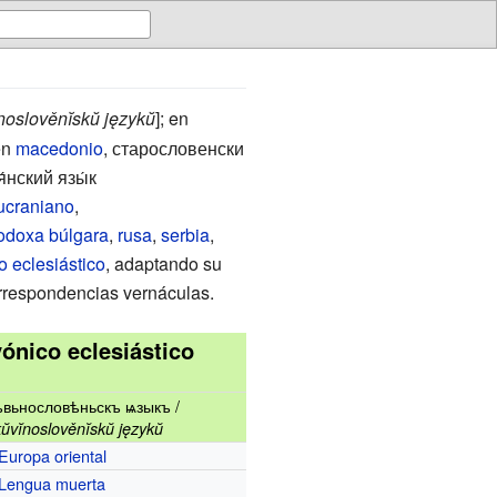
ĭnoslověnĭskŭ językŭ
]; en
en
macedonio
,
старословенски
́нский язы́к
ucraniano
,
todoxa búlgara
,
rusa
,
serbia
,
o eclesiástico
, adaptando su
orrespondencias vernáculas.
ónico eclesiástico
ъвьнословѣньскъ ѩзыкъ
/
kŭvĭnoslověnĭskŭ językŭ
Europa oriental
Lengua muerta