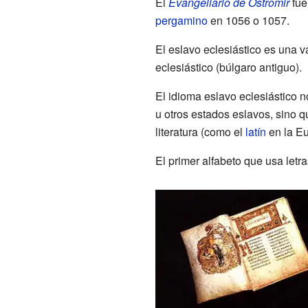
El
Evangeliario de Ostromir
fue
pergamino
en 1056 o 1057.
El eslavo eclesiástico es una v
eclesiástico (búlgaro antiguo).
El idioma eslavo eclesiástico n
u otros estados eslavos, sino q
literatura (como el
latín
en la Eu
El primer alfabeto que usa let