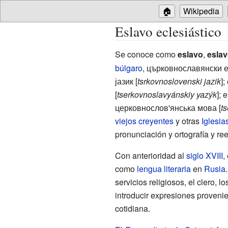
🏠
Wikipedia
Eslavo eclesiástico
Se conoce como
eslavo
,
esla
búlgaro
,
църковнославянски е
јазик
[
tsrkovnoslovenski jazik
];
[
tserkovnoslavyánskiy yazýk
]; 
церковнослов'янська мова
[
t
viejos creyentes
y otras
Iglesia
pronunciación y ortografía y r
Con anterioridad al
siglo XVIII
,
como
lengua literaria
en
Rusia
servicios religiosos, el clero, 
introducir expresiones provenie
cotidiana.