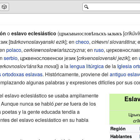
🎲
🔍
vón
o
eslavo eclesiástico
(
[
crĭkŭv
црькъвьнословѣньскъ ѩзыкъ
зик
[
tsărkovnoslavyanski ezik
]; en
checo
,
církevní slovanština
; 
 en
polaco
,
cerkiewnosłowiańszczyzna
; en
ruso
,
церковнославя
en
serbio
,
црквенословенски језик
[
crkvenoslovenski jezik
]; en
serkovnoslov'iáns'ka mova
]) a la
lengua litúrgica
de la
Iglesia or
s ortodoxas
eslavas
. Históricamente, proviene del
antiguo eslav
eemplazando algunas palabras y expresiones difíciles por sus c
 el eslavo eclesiástico se usaba ampliamente
Eslav
. Aunque nunca se habló
per se
fuera de los
los poetas y la gente educada tendía a
Црьк
ntes del eslavo eclesiástico en su habla
crĭ
Región
Hablantes