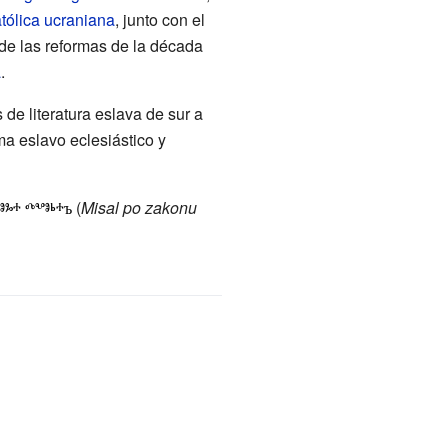
atólica ucraniana
, junto con el
 de las reformas de la década
a
.
de literatura eslava de sur a
ma eslavo eclesiástico y
(
Misal po zakonu
ⱁⰳⰰ ⰴⰲⱁⱃⰰъ