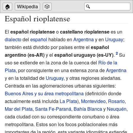
🏠
Wikipedia
🎲
🔍
Español rioplatense
El
español rioplatense
o
castellano rioplatense
es un
dialecto
del
español
hablado en
Argentina
y en
Uruguay
;
también está dividido por países entre el
español
argentino
(es-AR)
y el
español uruguayo
(es-UY)
.
Su
uso se extiende en la zona de la cuenca del
Río de la
Plata
, por consiguiente en una extensa zona de
Argentina
y en la totalidad de
Uruguay
, y otras regiones aledañas.
Centrada en las aglomeraciones urbanas siguientes:
Buenos Aires y su área metropolitana
(definición donde
actualmente está incluida
La Plata
),
Montevideo
,
Rosario
,
Mar del Plata
,
Santa Fe
-
Paraná
,
Bahía Blanca
y
Neuquén
,
cada ciudad con su correspondiente conurbano o área
metropolitana. Estos son los focos poblacionales más
importantes de la región, esta variante idiomática extiende