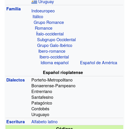
Uruguay
Familia
Indoeuropeo
Itálico
Grupo Romance
Romance
Ítalo-occidental
Subgrupo Occidental
Grupo Galo-Ibérico
Ibero-romance
Ibero-occidental
Idioma español
Español de América
Español rioplatense
Porteño-Metropolitano
Dialectos
Bonaerense-Pampeano
Entrerriano
Santafesino
Patagónico
Cordobés
Uruguayo
Alfabeto latino
Escritura
Códigos