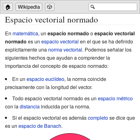
🏠
Wikipedia
🎲
🔍
Espacio vectorial normado
En
matemática
, un
espacio normado
o
espacio vectorial
normado
es un
espacio vectorial
en el que se ha definido
explícitamente una
norma vectorial
. Podemos señalar los
siguientes hechos que ayudan a comprender la
importancia del concepto de espacio normado:
En un
espacio euclídeo
, la norma coincide
precisamente con la longitud del vector.
Todo espacio vectorial normado es un
espacio métrico
con la
distancia
inducida por la norma.
Si el espacio vectorial es además
completo
se dice que
es un
espacio de Banach
.