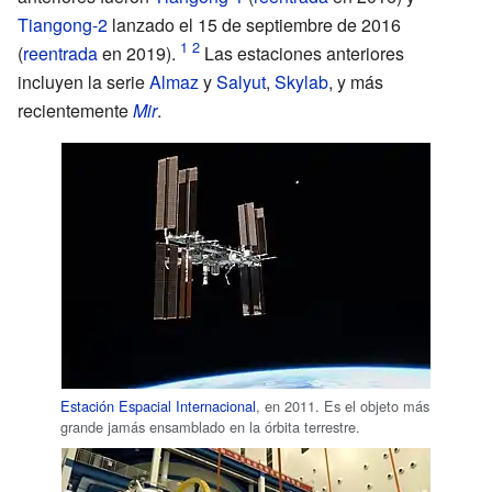
Tiangong-2
lanzado el 15 de septiembre de 2016
(
reentrada
en 2019).
Las estaciones anteriores
incluyen la serie
Almaz
y
Salyut
,
Skylab
, y más
recientemente
Mir
.
Estación Espacial Internacional
, en 2011. Es el objeto más
grande jamás ensamblado en la órbita terrestre.