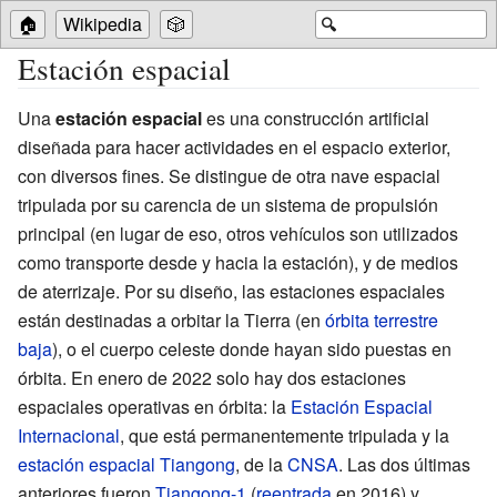
🏠
Wikipedia
🎲
🔍
Estación espacial
Una
estación espacial
es una construcción artificial
diseñada para hacer actividades en el espacio exterior,
con diversos fines. Se distingue de otra nave espacial
tripulada por su carencia de un sistema de propulsión
principal (en lugar de eso, otros vehículos son utilizados
como transporte desde y hacia la estación), y de medios
de aterrizaje. Por su diseño, las estaciones espaciales
están destinadas a orbitar la Tierra (en
órbita terrestre
baja
), o el cuerpo celeste donde hayan sido puestas en
órbita. En enero de 2022 solo hay dos estaciones
espaciales operativas en órbita: la
Estación Espacial
Internacional
, que está permanentemente tripulada y la
estación espacial Tiangong
, de la
CNSA
. Las dos últimas
anteriores fueron
Tiangong-1
(
reentrada
en 2016) y