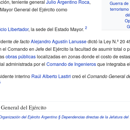
ación, teniente general
Julio Argentino Roca
,
Guerra de 
terrorismo
 Mayor General del Ejército como
dé
Op
G
icio Libertador
, la sede del Estado Mayor.
sidente
de facto
Alejandro Agustín Lanusse
dictó la Ley
N.º 20 4
 el Comando en Jefe del Ejército la facultad de asumir total o p
las
obras públicas
localizadas en zonas donde el costo de estas
ial administrada por el
Comando de Ingenieros
que integraba e
sidente interino
Raúl Alberto Lastiri
creó el
Comando General del
 General del Ejército
rganización del Ejército Argentino § Dependencias directas de la Jefatura del