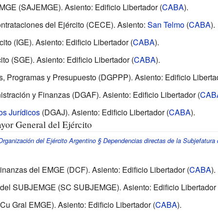
EMGE (SAJEMGE). Asiento: Edificio Libertador (
CABA
).
trataciones del Ejército (CECE). Asiento:
San Telmo
(
CABA
).
ito (IGE). Asiento: Edificio Libertador (
CABA
).
to (SGE). Asiento: Edificio Libertador (
CABA
).
, Programas y Presupuesto (DGPPP). Asiento: Edificio Libertad
stración y Finanzas (DGAF). Asiento: Edificio Libertador (
CAB
os Jurídicos
(DGAJ). Asiento: Edificio Libertador (
CABA
).
yor General del Ejército
rganización del Ejército Argentino § Dependencias directas de la Subjefatura 
inanzas del EMGE (DCF). Asiento: Edificio Libertador (
CABA
).
n del SUBJEMGE (
SC SUBJEMGE
). Asiento: Edificio Libertador 
u Gral EMGE). Asiento: Edificio Libertador (
CABA
).