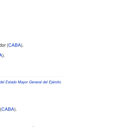
or (
CABA
).
A
).
del Estado Mayor General del Ejército
.
(
CABA
).