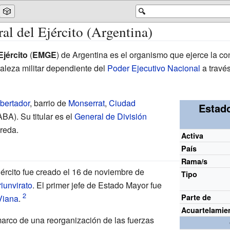
🎲
🔍
l del Ejército (Argentina)
jército
(
EMGE
) de Argentina es el organismo que ejerce la c
aleza militar dependiente del
Poder Ejecutivo Nacional
a travé
ibertador
, barrio de
Monserrat
,
Ciudad
Estad
BA). Su titular es el
General de División
ereda
.
Activa
País
Rama/s
ército fue creado el 16 de noviembre de
Tipo
iunvirato
. El primer jefe de Estado Mayor fue
Parte de
Viana
.
Acuartelamie
marco de una reorganización de las fuerzas