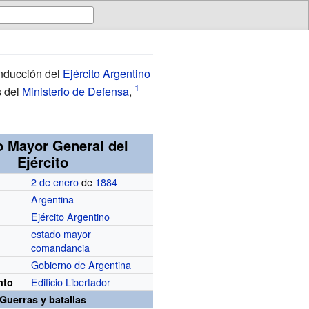
onducción del
Ejército Argentino
s del
Ministerio de Defensa
,
o Mayor General del
Ejército
2 de enero
de
1884
Argentina
Ejército Argentino
estado mayor
comandancia
Gobierno de Argentina
Edificio Libertador
nto
Guerras y batallas