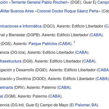
ción «Teniente General Pablo Riccheri»
(DGE). Guar Ej
Campo
Militar Buenos Aires «Coronel Doctor Roque Sáenz Peña»
(
Cdo
icaciones e Informática
(DGCI). Asiento: Edificio Libertador (
C
nal y Bienestar
(DGPB). Asiento: Edificio Libertador (
CABA
).
(DGS). Asiento:
Parque Patricios
(
CABA
).
gencia
(DG Icia). Asiento: Edificio Libertador (
CABA
).
fraestructura
(DGII). Asiento: Edificio Libertador (
CABA
).
igación y Desarrollo
(DGID). Asiento: Edificio Libertador (
CABA
ización y Doctrina
(DGOD). Asiento: Edificio Libertador (
CABA
)
erinaria
(DRV). Asiento: Palermo (
CABA
).
al
(DGM). Asiento: Palermo (
CABA
).
dencia
(DG Int). Guar Ej Campo de Mayo (
El Palomar
,
BA
).