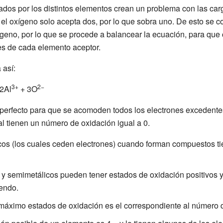
dos por los distintos elementos crean un problema con las carg
 el oxígeno solo acepta dos, por lo que sobra uno. De esto se 
ígeno, por lo que se procede a balancear la ecuación, para que 
es de cada elemento aceptor.
así:
3+
2−
2Al
+ 3O
 perfecto para que se acomoden todos los electrones excedent
l tienen un número de oxidación igual a 0.
cos (los cuales ceden electrones) cuando forman compuestos t
y semimetálicos pueden tener estados de oxidación positivos 
endo.
 máximo estados de oxidación es el correspondiente al número