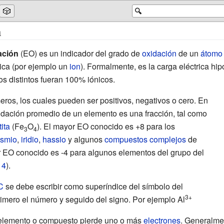
🎲
🔍
n
ación
(EO) es un indicador del grado de
oxidación
de un
átomo
ica (por ejemplo un
ion
). Formalmente, es la carga eléctrica hip
s distintos fueran 100% iónicos.
ros, los cuales pueden ser positivos, negativos o cero. En
idación promedio de un elemento es una fracción, tal como
ita
(Fe
O
). El mayor EO conocido es +8 para los
3
4
smio
,
iridio
,
hassio
y algunos
compuestos complejos
de
r EO conocido es -4 para algunos elementos del grupo del
14
).
C
se debe escribir como superíndice del símbolo del
3+
imero el número y seguido del signo. Por ejemplo Al
 elemento o compuesto pierde uno o más
electrones
. Generalme