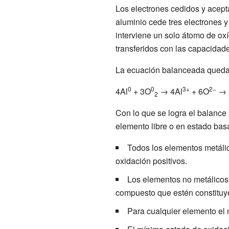
Los electrones cedidos y acepta
aluminio cede tres electrones y
interviene un solo átomo de ox
transferidos con las capacidad
La ecuación balanceada queda 
0
0
3+
2−
4Al
+ 3O
→ 4Al
+ 6O
→ 
2
Con lo que se logra el balance
elemento libre o en estado basa
Todos los elementos metáli
oxidación positivos.
Los elementos no metálicos 
compuesto que estén constituy
Para cualquier elemento el