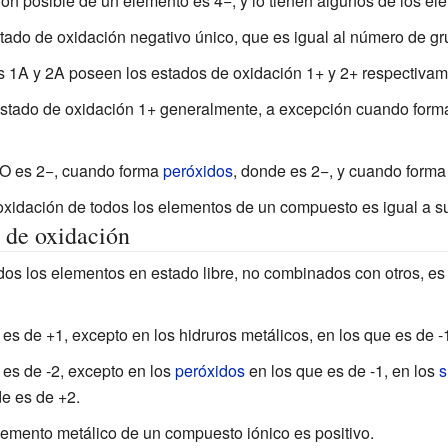
ón posible de un elemento es 4−, y lo tienen algunos de los el
tado de oxidación negativo único, que es igual al número de g
s 1A y 2A poseen los estados de oxidación 1+ y 2+ respectivam
estado de oxidación 1+ generalmente, a excepción cuando for
 O es 2−, cuando forma
peróxidos
, donde es 2−, y cuando form
xidación de todos los elementos de un compuesto es igual a su
s de oxidación
dos los elementos en estado libre, no combinados con otros, es d
es de +1, excepto en los hidruros metálicos, en los que es de -
 es de -2, excepto en los
peróxidos
en los que es de -1, en los
s
de es de +2.
lemento metálico de un compuesto iónico es positivo.