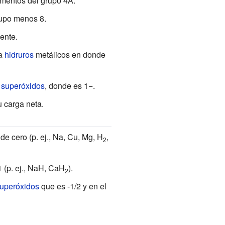
ementos del grupo 4A.
rupo menos 8.
ente.
ma
hidruros
metálicos en donde
a
superóxidos
, donde es 1−.
 carga neta.
e cero (p. ej., Na, Cu, Mg, H
,
2
1 (p. ej., NaH, CaH
).
2
uperóxidos
que es -1/2 y en el