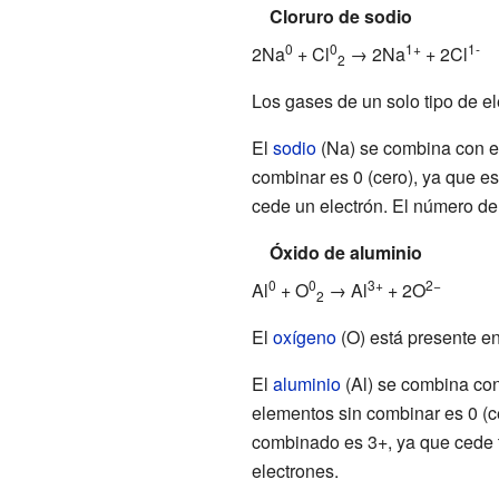
Cloruro de sodio
0
0
1+
1-
2Na
+ Cl
→ 2Na
+ 2Cl
2
Los gases de un solo tipo de el
El
sodio
(Na) se combina con e
combinar es 0 (cero), ya que e
cede un electrón. El número de 
Óxido de aluminio
0
0
3+
2−
Al
+ O
→ Al
+ 2O
2
El
oxígeno
(O) está presente en
El
aluminio
(Al) se combina con
elementos sin combinar es 0 (c
combinado es 3+, ya que cede t
electrones.