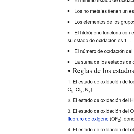
El mínimo estado de oxidaci
Los no metales tienen un es
Los elementos de los grupo
El hidrógeno funciona con 
su estado de oxidación es 1−.
El número de oxidación del
La suma de los estados de o
Reglas de los estado
El estado de oxidación de to
O
, Cl
, N
).
2
2
2
El estado de oxidación del H 
El estado de oxidación del O
fluoruro de oxígeno
(OF
), don
2
El estado de oxidación del e