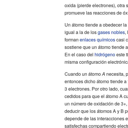
oxida (pierde electrones), otr
promueve las reacciones de óx
Un átomo tiende a obedecer la
igual a la de los
gases nobles
,
forman
enlaces químicos
casi c
sostiene que un átomo tiende a
En el caso del
hidrógeno
este t
misma configuración electrónic
Cuando un átomo
A
necesita, p
entonces dicho átomo tiende a
3 electrones. Por otro lado, c
cedidos para que el átomo A cum
un número de oxidación de 3+,
deducir que los átomos A y B p
depende de las interacciones en
satisfechas compartiendo elec