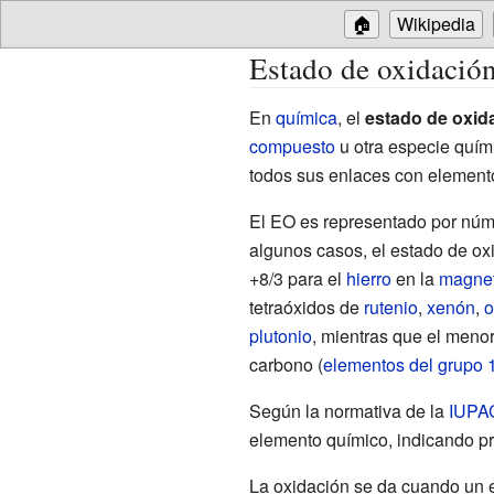
🏠
Wikipedia
Estado de oxidació
En
química
, el
estado de oxid
compuesto
u otra especie quím
todos sus enlaces con elemento
El EO es representado por núme
algunos casos, el estado de ox
+8/3 para el
hierro
en la
magnet
tetraóxidos de
rutenio
,
xenón
,
o
plutonio
, mientras que el meno
carbono (
elementos del grupo 
Según la normativa de la
IUPA
elemento químico, indicando pr
La oxidación se da cuando un