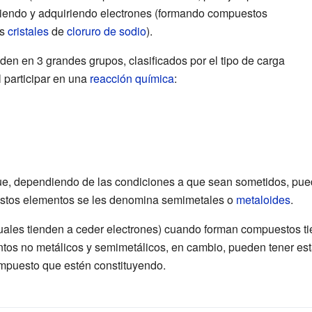
iendo y adquiriendo electrones (formando compuestos
os
cristales
de
cloruro de sodio
).
en en 3 grandes grupos, clasificados por el tipo de carga
l participar en una
reacción química
:
ue, dependiendo de las condiciones a que sean sometidos, pue
 estos elementos se les denomina semimetales o
metaloides
.
cuales tienden a ceder electrones) cuando forman compuestos 
ntos no metálicos y semimetálicos, en cambio, pueden tener est
mpuesto que estén constituyendo.