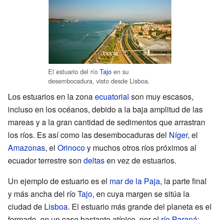
El estuario del río
Tajo
en su
desembocadura, visto desde Lisboa.
Los estuarios en la zona
ecuatorial
son muy escasos,
incluso en los océanos, debido a la baja amplitud de las
mareas y a la gran cantidad de sedimentos que arrastran
los ríos. Es así como las desembocaduras del
Níger
, el
Amazonas
, el
Orinoco
y muchos otros ríos próximos al
ecuador terrestre son
deltas
en vez de estuarios.
Un ejemplo de estuario es el
mar de la Paja
, la parte final
y más ancha del río
Tajo
, en cuya margen se sitúa la
ciudad de
Lisboa
. El estuario más grande del planeta es el
formado, en un caso bastante atípico, por el
río Paraná
: