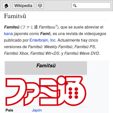
🏠
Wikipedia
🎲
🔍
Famitsū
Famitsū
(
ファミ通
Famitsuu
)
, que se suele abreviar el
?
kana
japonés como
Fami
), es una revista de videojuegos
publicado por
Enterbrain, Inc.
Actualmente hay cinco
versiones de
Famitsū
:
Weekly Famitsū
,
Famitsū PS
,
Famitsū Xbox
,
Famitsū Wii+DS
, y
Famitsū Wave DVD
.
Famitsū
Japón
País