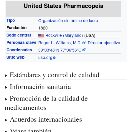
United States Pharmacopeia
Tipo
Organización sin ánimo de lucro
Fundación
1820
Sede central
Rockville (Maryland)
(USA)
Personas clave
Roger L. Williams, M.D.
,
Director ejecutivo
Coordenadas
39°03′48″N
77°06′56″O
Sitio web
usp.org
Estándares y control de calidad
Información sanitaria
Promoción de la calidad de
medicamentos
Acuerdos internacionales
Véase también