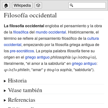
🏠
Wikipedia
🎲
🔍
Filosofía occidental
La filosofía occidental
engloba el pensamiento y la obra
de la
filosófica
del
mundo occidental
. Históricamente, el
término se refiere al pensamiento filosófico de la
cultura
occidental
, empezando por la
filosofía griega antigua
de
los
pre-socráticos
. La propia palabra
filosofía
tiene su
origen en el
griego antiguo
philosophía
(φιλοσοφία),
literalmente, "el amor a la sabiduría"
en
griego antiguo
:
φιλεῖν
phileîn
, "amar" y σοφία
sophía
, "sabiduría").
Historia
Véase también
Referencias