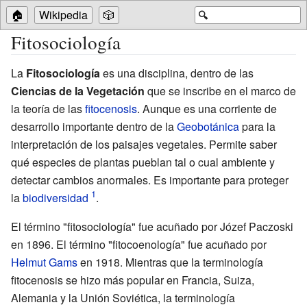
🏠
Wikipedia
🎲
🔍
Fitosociología
La
Fitosociología
es una disciplina, dentro de las
Ciencias de la Vegetación
que se inscribe en el marco de
la teoría de las
fitocenosis
. Aunque es una corriente de
desarrollo importante dentro de la
Geobotánica
para la
interpretación de los paisajes vegetales. Permite saber
qué especies de plantas pueblan tal o cual ambiente y
detectar cambios anormales. Es importante para proteger
la
biodiversidad
.
El término "fitosociología" fue acuñado por Józef Paczoski
en 1896. El término "fitocoenología" fue acuñado por
Helmut Gams
en 1918. Mientras que la terminología
fitocenosis se hizo más popular en Francia, Suiza,
Alemania y la Unión Soviética, la terminología