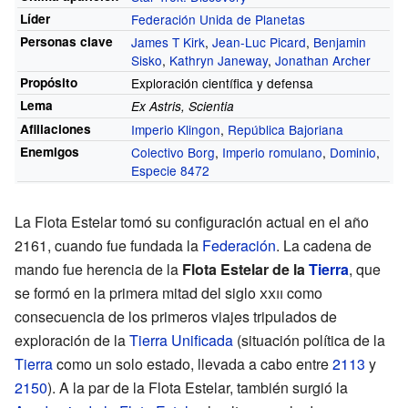
Líder
Federación Unida de Planetas
Personas clave
James T Kirk
,
Jean-Luc Picard
,
Benjamin
Sisko
,
Kathryn Janeway
,
Jonathan Archer
Propósito
Exploración científica y defensa
Lema
Ex Astris, Scientia
Afiliaciones
Imperio Klingon
,
República Bajoriana
Enemigos
Colectivo Borg
,
Imperio romulano
,
Dominio
,
Especie 8472
La Flota Estelar tomó su configuración actual en el año
2161, cuando fue fundada la
Federación
. La cadena de
mando fue herencia de la
Flota Estelar de la
Tierra
, que
se formó en la primera mitad del
siglo
xxii
como
consecuencia de los primeros viajes tripulados de
exploración de la
Tierra Unificada
(situación política de la
Tierra
como un solo estado, llevada a cabo entre
2113
y
2150
). A la par de la Flota Estelar, también surgió la