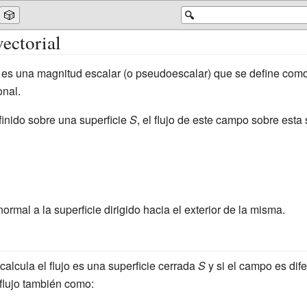
🎲
🔍
ectorial
 es una magnitud escalar (o pseudoescalar) que se define como 
onal.
laystyle
inido sobre una superficie
S
, el flujo de este campo sobre esta
f {V} }
normal a la superficie dirigido hacia el exterior de la misma.
 calcula el flujo es una superficie cerrada
S
y si el campo es dife
 flujo también como: