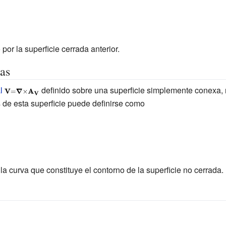
por la superficie cerrada anterior.
as
l
{\displaystyle
definido sobre una superficie simplemente conexa, 
s de esta superficie puede definirse como
\scriptstyle
\mathbf {V} =
{\boldsymbol
{\nabla
}}\times
\mathbf {A}
la curva que constituye el contorno de la superficie no cerrada.
_{\mathbf {V}
}}