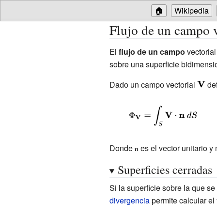
🏠
Wikipedia
Flujo de un campo v
El
flujo de un campo
vectorial
sobre una superficie bidimensi
Dado un campo vectorial
{\disp
def
\mathb
{\displaystyle
\Phi
_{\mathbf
Donde
{\displaystyle
es el vector unitario y 
{V} }=\int
\scriptstyle
Superficies cerradas
_{S}\mathbf
\mathbf {n} }
{V} \cdot
Si la superficie sobre la que se
\mathbf {n} \
divergencia
permite calcular el
dS}