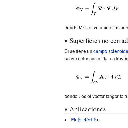
{\displaystyle
\Phi
_{\mathbf
donde
V
es el volumen limitado 
{V} }=\int
Superficies no cerrad
_{V}
{\boldsymbol
Si se tiene un
campo solenoida
{\nabla
suave entonces el flujo a travé
}}\cdot
\mathbf {V} \
{\displaystyle
dV}
\Phi
_{\mathbf
donde
{\displaystyle
es el vector tangente a 
{V} }=\int
\scriptstyle
Aplicaciones
_{\partial
\mathbf {t} }
S}\mathbf
Flujo eléctrico
{A}