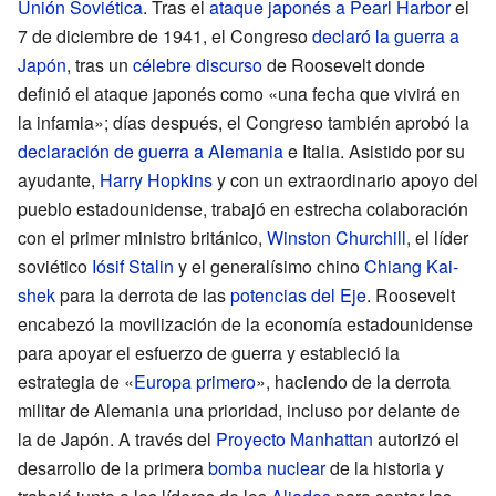
Unión Soviética
. Tras el
ataque japonés a Pearl Harbor
el
7 de diciembre de 1941, el Congreso
declaró la guerra a
Japón
, tras un
célebre discurso
de Roosevelt donde
definió el ataque japonés como «una fecha que vivirá en
la infamia»; días después, el Congreso también aprobó la
declaración de guerra a Alemania
e Italia. Asistido por su
ayudante,
Harry Hopkins
y con un extraordinario apoyo del
pueblo estadounidense, trabajó en estrecha colaboración
con el primer ministro británico,
Winston Churchill
, el líder
soviético
Iósif Stalin
y el generalísimo chino
Chiang Kai-
shek
para la derrota de las
potencias del Eje
. Roosevelt
encabezó la movilización de la economía estadounidense
para apoyar el esfuerzo de guerra y estableció la
estrategia de «
Europa primero
», haciendo de la derrota
militar de Alemania una prioridad, incluso por delante de
la de Japón. A través del
Proyecto Manhattan
autorizó el
desarrollo de la primera
bomba nuclear
de la historia y