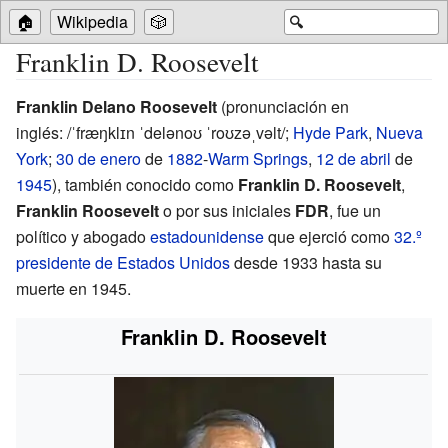
🏠
Wikipedia
🎲
🔍
Franklin D. Roosevelt
Franklin Delano Roosevelt
(
pronunciación en
inglés:
/ˈfræŋklɪn ˈdelənoʊ ˈroʊzəˌvəlt/
;
Hyde Park
,
Nueva
York
;
30 de enero
de
1882
-
Warm Springs
,
12 de abril
de
1945
), también conocido como
Franklin D. Roosevelt
,
Franklin Roosevelt
o por sus iniciales
FDR
, fue un
político y abogado
estadounidense
que ejerció como
32.º
presidente de Estados Unidos
desde 1933 hasta su
muerte en 1945.
Franklin D. Roosevelt