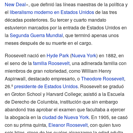
New Deal
», que definió las líneas maestras de la política y
el
liberalismo moderno en Estados Unidos
de las tres
décadas posteriores. Su tercer y cuarto mandato
estuvieron marcados por la entrada de Estados Unidos en
la
Segunda Guerra Mundial
, que terminó apenas unos
meses después de su muerte en el cargo.
Roosevelt nació en
Hyde Park
(
Nueva York
) en 1882, en
el seno de la
familia Roosevelt
, una adinerada familia con
miembros de gran notoriedad, como
William Henry
Aspinwall
, destacado empresario, o
Theodore Roosevelt
,
26.º
presidente de Estados Unidos
. Roosevelt se graduó
en Groton School y Harvard College; asistió a la Escuela
de Derecho de Columbia, institución que sin embargo
abandonó tras aprobar el examen que facultaba a ejercer
la abogacía en la
ciudad de Nueva York
. En 1905, se casó
con su prima quinta,
Eleanor Roosevelt
, con quien tuvo
seis hijos, cinco de los cuales alcanzaron la edad adulta.