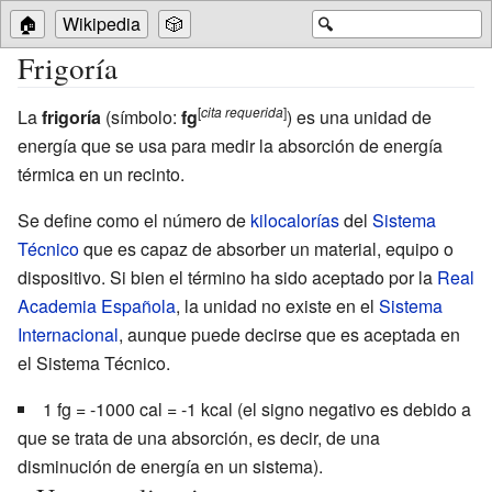
🏠
Wikipedia
🎲
🔍
Frigoría
[
cita
requerida
]
La
frigoría
(símbolo:
fg
) es una unidad de
energía que se usa para medir la absorción de energía
térmica en un recinto.
Se define como el número de
kilocalorías
del
Sistema
Técnico
que es capaz de absorber un material, equipo o
dispositivo. Si bien el término ha sido aceptado por la
Real
Academia Española
, la unidad no existe en el
Sistema
Internacional
, aunque puede decirse que es aceptada en
el Sistema Técnico.
1 fg = -1000 cal = -1 kcal (el signo negativo es debido a
que se trata de una absorción, es decir, de una
disminución de energía en un sistema).