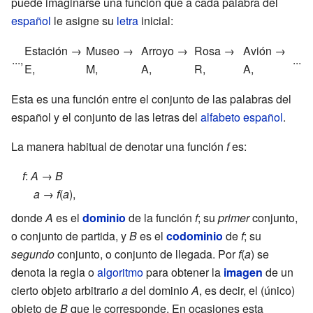
puede imaginarse una función que a cada palabra del
español
le asigne su
letra
inicial:
Estación
→
Museo
→
Arroyo
→
Rosa
→
Avión
→
...,
...
E,
M,
A,
R,
A,
Esta es una función entre el conjunto de las palabras del
español y el conjunto de las letras del
alfabeto español
.
La manera habitual de denotar una función
f
es:
f
:
A
→
B
a
→
f
(
a
),
donde
A
es el
dominio
de la función
f
; su
primer
conjunto,
o conjunto de partida, y
B
es el
codominio
de
f
; su
segundo
conjunto, o conjunto de llegada. Por
f
(
a
) se
denota la regla o
algoritmo
para obtener la
imagen
de un
cierto objeto arbitrario
a
del dominio
A
, es decir, el (único)
objeto de
B
que le corresponde. En ocasiones esta