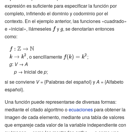
expresión es suficiente para especificar la función por
completo, infiriendo el dominio y codominio por el
contexto. En el ejemplo anterior, las funciones «cuadrado»
e «inicial», llámeseles
{\displaystyle
y
{\displaystyle
, se denotarían entonces
como:
f}
g}
{\displaystyle
f:\mathbb {Z}
{\displaystyle
{\displaystyle
, o sencillamente
;
\to \mathbb
k\to k^{2}}
f(k)=k^{2}}
g
:
V
→
A
{N} }
p
→
Inicial de
p
;
si se conviene
V
= {Palabras del español} y
A
= {Alfabeto
español}.
Una función puede representarse de diversas formas:
mediante el citado algoritmo o
ecuaciones
para obtener la
imagen de cada elemento, mediante una tabla de valores
que empareje cada valor de la variable independiente con