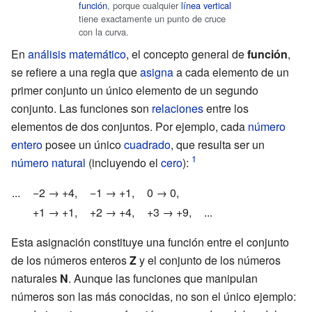
función
, porque cualquier
línea vertical
tiene exactamente un punto de cruce
con la curva.
En
análisis matemático
, el concepto general de
función
,
se refiere a una regla que
asigna
a cada elemento de un
primer conjunto un único elemento de un segundo
conjunto. Las funciones son
relaciones
entre los
elementos de dos conjuntos. Por ejemplo, cada
número
entero
posee un único
cuadrado
, que resulta ser un
número natural
(incluyendo el
cero
):
...
−2
→
+4,
−1
→
+1,
0
→
0,
+1
→
+1,
+2
→
+4,
+3
→
+9,
...
Esta asignación constituye una función entre el conjunto
de los números enteros
Z
y el conjunto de los números
naturales
N
. Aunque las funciones que manipulan
números son las más conocidas, no son el único ejemplo: