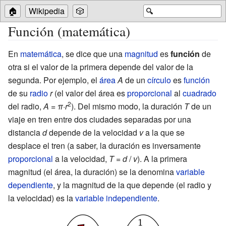
🏠
Wikipedia
🎲
🔍
Función (matemática)
En
matemática
, se dice que una
magnitud
es
función
de
otra si el valor de la primera depende del valor de la
segunda. Por ejemplo, el
área
A
de un
círculo
es
función
de su
radio
r
(el valor del área es
proporcional
al
cuadrado
2
del radio,
A
=
π
·
r
). Del mismo modo, la duración
T
de un
viaje en tren entre dos ciudades separadas por una
distancia
d
depende de la velocidad
v
a la que se
desplace el tren (a saber, la duración es inversamente
proporcional
a la velocidad,
T
=
d
/
v
). A la primera
magnitud (el área, la duración) se la denomina
variable
dependiente
, y la magnitud de la que depende (el radio y
la velocidad) es la
variable independiente
.