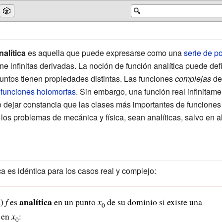
🎲
🔍
nalítica
es aquella que puede expresarse como una
serie de p
ene infinitas derivadas. La noción de función analítica puede de
ntos tienen propiedades distintas. Las funciones
complejas
de
n
funciones holomorfas
. Sin embargo, una función real infinitame
 dejar constancia que las clases más importantes de funciones 
 los problemas de mecánica y física, sean analíticas, salvo en 
ca es idéntica para los casos real y complejo:
analítica
a)
f
es
en un punto
x
de su dominio si existe una
0
 en
x
:
0