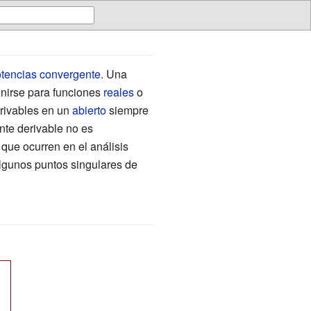
otencias
convergente
. Una
finirse para funciones
reales
o
rivables en un
abierto
siempre
nte derivable no es
que ocurren en el análisis
algunos puntos singulares de