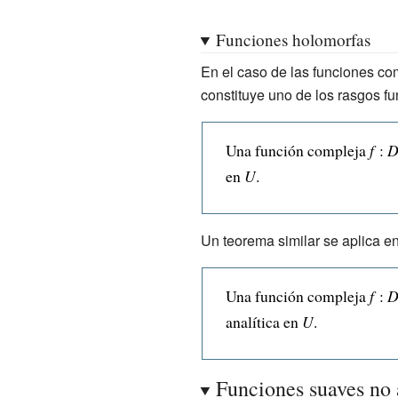
i_{n}=0}^{\infty
Funciones holomorfas
}a_{i_{1}\ldots
i_{n}}\prod _{k=1}^{n}
En el caso de las funciones co
(x_{k}-
constituye uno de los rasgos f
c_{k})^{i_{k}}=a_{0\ldo
0}+a_{1\ldots 0}(x_{1}-
Una función compleja
f
:
c_{1})+\ldots +a_{0\ldot
en
U
.
1}(x_{n}-
c_{n})+a_{2\ldots 0}
Un teorema similar se aplica en
(x_{1}-
c_{1})^{2}+a_{11\ldots 
Una función compleja
f
:
(x_{1}-c_{1})(x_{2}-
analítica en
U
.
c_{2})+\ldots }
Funciones suaves no 