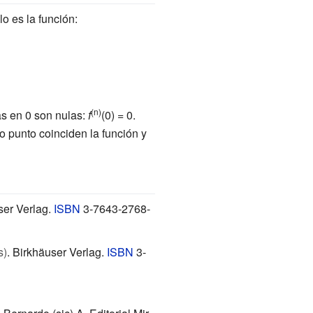
o es la función:
(n)
as en 0 son nulas:
f
(0) = 0.
o punto coinciden la función y
ser Verlag.
ISBN
3-7643-2768-
s)
. Birkhäuser Verlag.
ISBN
3-