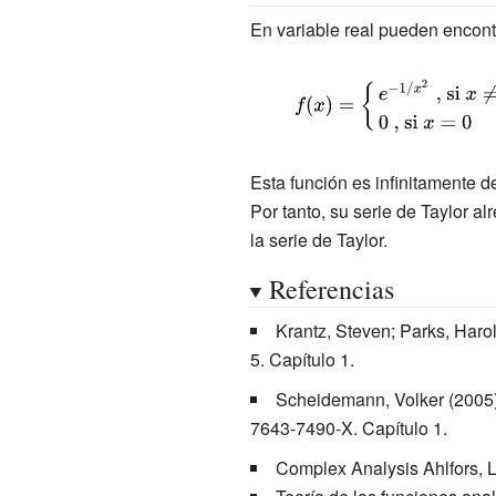
En variable real pueden encontr
{\displaystyle f(x)=\left\
{{\begin{array}
{l}e^{-1/x^{2}}{\text{ , s
Esta función es infinitamente d
}}x\neq 0\\0{\text{ , si
Por tanto, su serie de Taylor a
}}x=0\end{array}}\right.
la serie de Taylor.
Referencias
Krantz, Steven; Parks, Haro
5
.
Capítulo 1.
Scheidemann, Volker (2005
7643-7490-X
.
Capítulo 1.
Complex Analysis Ahlfors, 