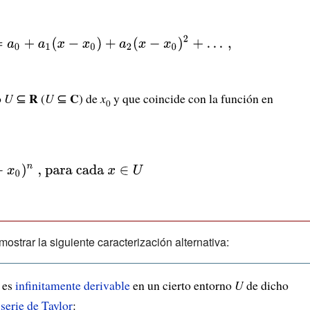
{n}(x-
+a_{1}
R
C
o
U
⊆
(
U
⊆
) de
x
y que coincide con la función en
-
0
,,}
ostrar la siguiente caracterización alternativa:
es
infinitamente derivable
en un cierto entorno
U
de dicho
u
serie de Taylor
: