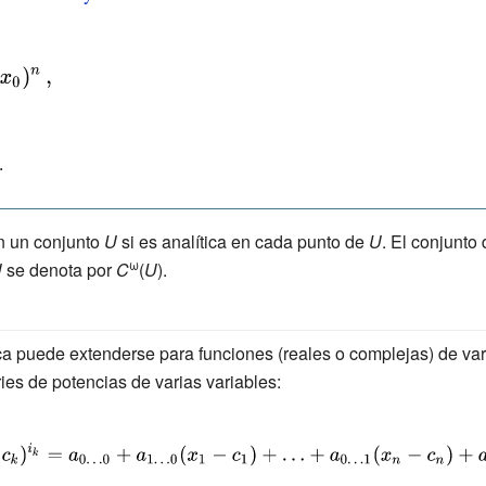
.
en un conjunto
U
si es analítica en cada punto de
U
. El conjunto
ω
U
se denota por
C
(
U
).
ica puede extenderse para funciones (reales o complejas) de var
ies de potencias de varias variables: