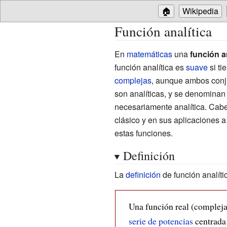
🏠
Wikipedia
Función analítica
En
matemáticas
una
función a
función analítica es
suave
si ti
complejas
, aunque ambos conju
son analíticas, y se denomina
necesariamente analítica. Cabe
clásico y en sus aplicaciones a
estas funciones.
Definición
La
definición
de función analíti
Una función real (complej
serie de potencias
centrada