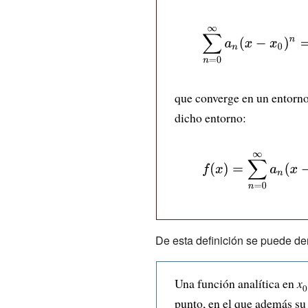
{\displaystyle \sum
_{n=0}^{\infty }a_
x_{0})^{n}=a_{0}
que converge en un entorn
(x-x_{0})+a_{2}(x
dicho entorno:
x_{0})^{2}+\ldots \
{\displaystyle
f(x)=\sum
_{n=0}^{\infty
}a_{n}(x-
De esta definición se puede dem
x_{0})^{n}
{\text{ , para
Una función analítica en
x
cada }}x\in U}
0
punto, en el que además s