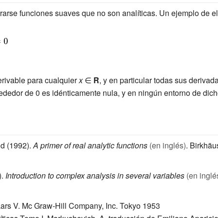
arse funciones suaves que no son analíticas. Un ejemplo de ell
i
erivable para cualquier
x
∈
R
, y en particular todas sus derivad
lrededor de 0 es idénticamente nula, y en ningún entorno de dich
}
ld (1992).
A primer of real analytic functions
(en inglés)
. Birkhäu
).
Introduction to complex analysis in several variables
(en inglé
Lars V. Mc Graw-Hill Company, Inc. Tokyo 1953