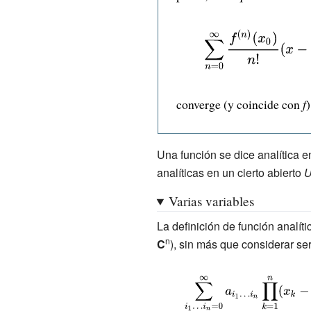
{\displaystyle
\sum
_{n=0}^{\infty
}{\frac
converge (y coincide con
f
)
{f^{(n)}
(x_{0})}{n!}}
Una función se dice analítica 
(x-
analíticas en un cierto abierto
x_{0})^{n}\,,}
Varias variables
La definición de función analít
n
C
), sin más que considerar ser
{\displaystyle \sum
_{i_{1}\ldots