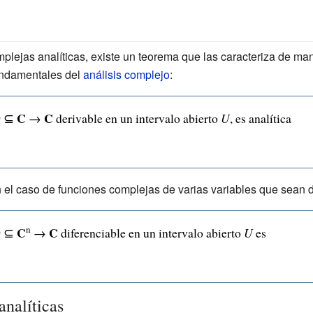
mplejas analíticas, existe un teorema que las caracteriza de m
undamentales del
análisis complejo
:
ts
C
C
D
⊆
→
derivable en un intervalo abierto
U
, es analítica
s
 el caso de funciones complejas de varias variables que sean d
0}
n
C
C
D
⊆
→
diferenciable en un intervalo abierto
U
es
analíticas