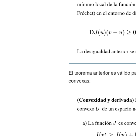
mínimo local de la función 
U\,}
Fréchet) en el entorno de 
{\displaystyle
\mathrm {D}
J(u)(v-u)\geq
La desigualdad anterior s
0,\qquad
\forall :v\in
El teorema anterior es válido p
U}
convexas:
(Convexidad y derivada)
convexo
{\displaystyle
de un espacio n
U\,}
a) La función
{\displayst
es conve
J\,}
{\displaystyle