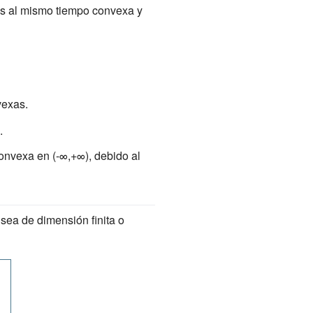
es al mismo tiempo convexa y
vexas.
.
convexa en (-∞,+∞), debido al
sea de dimensión finita o