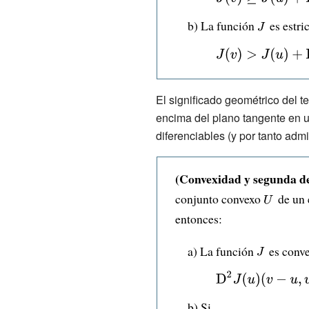
J(v)\geq
b) La función
{\displays
es estri
J(u)+\mathrm
J\,}
{\displaystyle
{D} J(u)(v-
J(v)>J(u)+\math
u),\qquad
{D} J(u)(v-
El significado geométrico del t
\forall :u,v\in
u),\qquad \forall
encima del plano tangente en u
U}
diferenciables (y por tanto adm
:u,v\in U,u\neq v
(Convexidad y segunda d
conjunto convexo
{\display
de un 
entonces:
U\,}
a) La función
{\displayst
es conve
J\,}
{\displaystyle
\mathrm {D}
b) Si