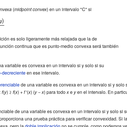
onvexa
(
midpoint convex
) en un intervalo "C" si
ición es solo ligeramente más relajada que la de
 función continua que es punto-medio convexa será también
a variable es convexa en un intervalo si y solo si su
-decreciente
en ese intervalo.
erenciable
de una variable es convexa en un intervalo si y solo s
:
f
(
y
) ≥
f
(
x
) +
f
'(
x
) (
y
−
x
) para todo
x
e
y
en el intervalo. En particu
ciable de una variable es convexa en un intervalo si y solo si
 proporciona una prueba práctica para verificar convexidad. Si l
exa, pero la
doble implicación
no se cumple, como podemos ve