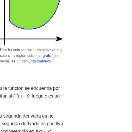
Una función (en azul) es convexa si y
solo si la región sobre su
grafo
(en
verde) es un
conjunto convexo
.
i la función se encuentra por
lar, si
f
'(
c
) =
0
, luego
c
es un
 su segunda derivada es no
a segunda derivada es positiva,
4
r por ejemplo en
f
(
x
) =
x
.