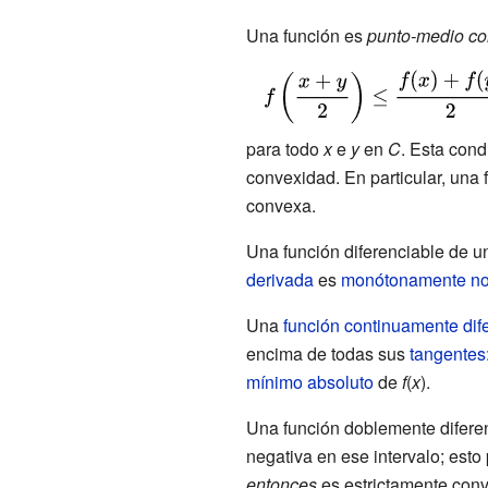
Una función es
punto-medio c
{\displaystyle
f\left({\frac
{x+y}
para todo
x
e
y
en
C
. Esta cond
{2}}\right)\leq
convexidad. En particular, una
{\frac
convexa.
{f(x)+f(y)}{2}}}
Una función diferenciable de un
derivada
es
monótonamente no
Una
función continuamente dif
encima de todas sus
tangentes
mínimo absoluto
de
f
(
x
).
Una función doblemente diferen
negativa en ese intervalo; esto
entonces
es estrictamente conv