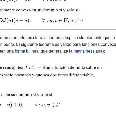
tyle
ctamente convexa en su dominio si y solo si:
rm
eorema anterior es claro, el teorema implica simplemente que la
n punto. El siguiente teorema es válido para funciones convex
iten una
forma bilineal
que generaliza la
matriz hessiana
):
}
erivada)
Sea
{\displaystyle
una función definida sobre un
style
espacio normado y que sea dos veces diferenciable,
J:U\to
\mathbb {R}
}
yle
xa en su dominio si y solo si: