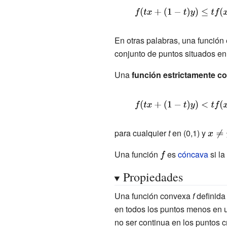
{\displaystyle
f(tx+(1-
t)y)\leq
En otras palabras, una funció
conjunto de puntos situados en
tf(x)+(1-
t)f(y).}
Una
función estrictamente c
{\displaystyle
f(tx+(1-t)y)
<tf(x)+(1-
para cualquier
t
en (0,1) y
{\dis
x\neq
t)f(y)\,}
Una función
{\displaystyle
es
cóncava
si la
f}
Propiedades
Una función convexa
f
definida
en todos los puntos menos en
no ser continua en los puntos cr