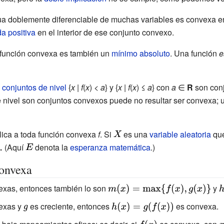
ua doblemente diferenciable de muchas variables es convexa en
da positiva
en el interior de ese conjunto convexo.
función convexa es también un
mínimo absoluto
. Una función
e
s
conjuntos de nivel
{
x
|
f
(
x
)
<
a
} y {
x
|
f
(
x
) ≤
a
} con
a
∈
R
son conj
 nivel son conjuntos convexos puede no resultar ser convexa; u
lica a toda función convexa
f
. Si
{\displaystyle
es una
variable aleatoria
que
(Aquí
{\displaystyle
denota la
esperanza matemática
X}
.)
E}
convexa
exas, entonces también lo son
{\displaystyle
y
{
m(x)=\max\
h
exas y
{\displaystyle
es creciente, entonces
{\displaystyle
es convexa.
{f(x),g(x)\}}
g}
h(x)=g(f(x))}