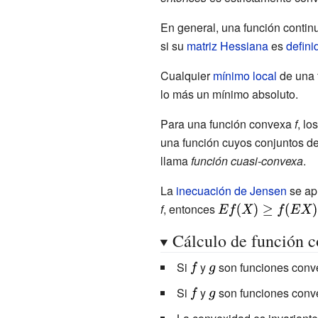
En general, una función contin
si su
matriz Hessiana
es
defini
Cualquier
mínimo local
de una 
lo más un mínimo absoluto.
Para una función convexa
f
, lo
una función cuyos conjuntos de
llama
función cuasi-convexa
.
La
inecuación de Jensen
se ap
f
, entonces
{\displaystyle
Ef(X)\geq
Cálculo de función 
f(EX).}
Si
{\displaystyle
y
{\displaystyle
son funciones conv
f}
g}
Si
{\displaystyle
y
{\displaystyle
son funciones conv
f}
g}