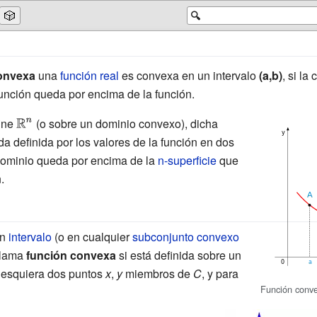
🎲
🔍
onvexa
una
función real
es convexa en un intervalo
(a,b)
, si l
función queda por encima de la función.
fine
{\displaystyle
(o sobre un dominio convexo), dicha
da definida por los valores de la función en dos
\mathbb {R}
dominio queda por encima de la
^{n}}
n-superficie
que
.
un
intervalo
(o en cualquier
subconjunto convexo
 llama
función convexa
si está definida sobre un
lesquiera dos puntos
x
,
y
miembros de
C
, y para
Función conv