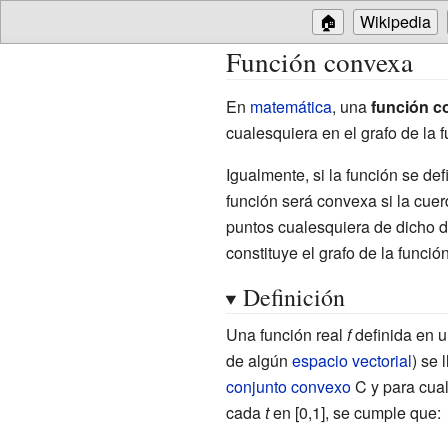
🏠
Wikipedia
Función convexa
En
matemática
, una
función c
cualesquiera en el grafo de la 
Igualmente, si la función se de
función será convexa si la cuer
puntos cualesquiera de dicho 
constituye el grafo de la función
Definición
Una función real
f
definida en 
de algún
espacio vectorial
) se
conjunto convexo
C y para cua
cada
t
en [0,1], se cumple que: