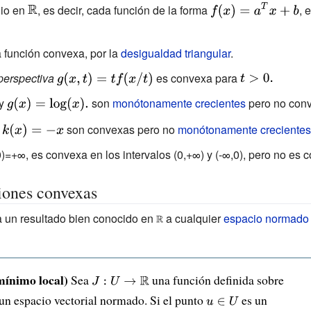
{\displaystyle
{\displaystyle
io en
, es decir, cada función de la forma
, 
\mathbb {R} }
f(x)=a^{T}x+b}
 función convexa, por la
desigualdad triangular
.
perspectiva
{\displaystyle
es convexa para
{\displaystyle
g(x,t)=tf(x/t)}
t>0.}
y
{\displaystyle
son
monótonamente crecientes
pero no con
g(x)=\log(x).}
{\displaystyle
y
son convexas pero no
monótonamente crecientes
k(x)=-x}
0)=+∞, es convexa en los intervalos (0,+∞) y (-∞,0), pero no es 
iones convexas
a un resultado bien conocido en
{\displaystyle
a cualquier
espacio normado
\scriptstyle
\mathbb {R} }
mínimo local)
Sea
{\displaystyle
una función definida sobre
laystyle
un espacio vectorial normado. Si el punto
J:U\to
{\displaystyle
es un