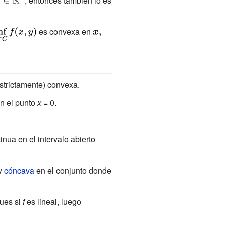
\displaystyle
, entonces también lo es
\in \mathbb
R} ^{n}}
yle
es convexa en
{\displaystyle
x,}
strictamente) convexa.
en el punto
x
= 0.
nua en el intervalo abierto
y
cóncava
en el conjunto donde
ues si
f
es lineal, luego
{\displaystyle
f(a+b)=f(a)+f(b).}