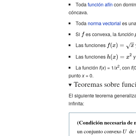
Toda
función afín
con domin
cóncava.
Toda
norma vectorial
es una
Si
{\displaystyle
es convexa, la
función 
f}
Las funciones
{\displaystyle
f(x)={\sqrt
{\displaystyle
Las funciones
{x}}}
h(x)=x^{2}}
2
La función
f
(
x
) = 1/
x
, con
f
(
punto
x
= 0.
Teoremas sobre func
El siguiente teorema generaliz
infinita:
(Condición necesaria de 
un conjunto convexo
{\disp
de 