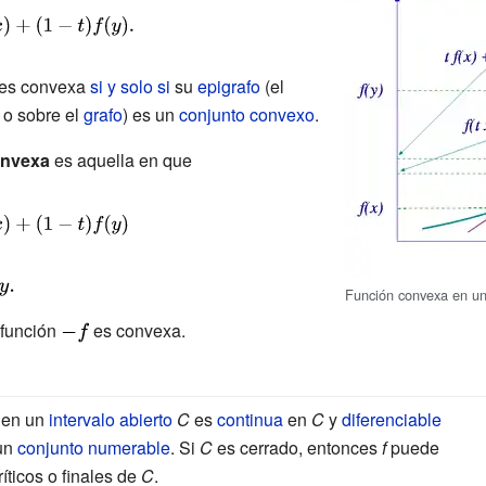
n es convexa
si y solo si
su
epigrafo
(el
 o sobre el
grafo
) es un
conjunto convexo
.
onvexa
es aquella en que
playstyle
Función convexa en un 
 y.}
 función
{\displaystyle
es convexa.
-f}
 en un
intervalo abierto
C
es
continua
en
C
y
diferenciable
 un
conjunto numerable
. Si
C
es cerrado, entonces
f
puede
íticos o finales de
C
.