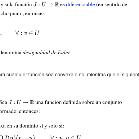
y si la función
{\displaystyle
\mathbb {R}
es
diferenciable
u\in U}
(en sentido de
dicho punto, entonces
J:U\to
}
\mathbb {R}
}
e denomina
desigualdad de Euler
.
ara cualquier función sea convexa o no, mientras que el siguien
Sea
{\displaystyle
una función definida sobre un conjunto
ormado, entonces:
J:U\to
\mathbb {R}
yle
xa en su dominio si y solo si:
}