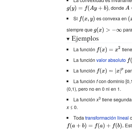
La convexidad es invariante
{\displaystyle
, donde
{\d
g(y)=f(Ay+b)}
A\i
Si
{\displaystyle
es convexa en
{\
{R}
f(x,y)}
(x
siempre que
{\displaystyle
para
m},
Ejemplos
g(x)>-\infty }
\ma
^{m
{\displaystyle
La función
tien
f(x)=x^{2}}
La función
valor absoluto
{\
f(x
La función
{\displaystyle
par
f(x)=|x|^{p}}
La función
f
con dominio [0,1
(0,1), pero no en 0 ni en 1.
3
La función
x
tiene segunda
x
≤ 0.
Toda
transformación lineal
c
Est