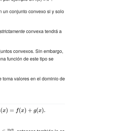
 un conjunto convexo si y solo
strictamente
convexa tendrá a
untos convexos. Sin embargo,
na función de este tipo se
 toma valores en el dominio de
\displaystyle
(x)=f(x)+g(x).}