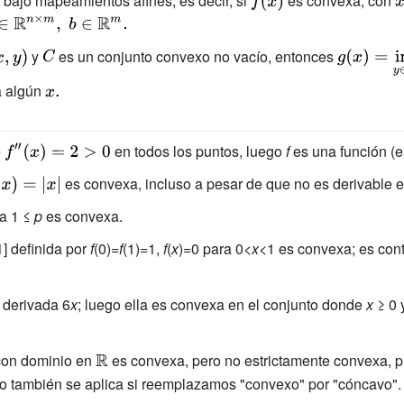
 bajo mapeamientos afines; es decir, si
{\displaystyle
es convexa, con
{
f(x)}
x
isplaystyle
{
n \mathbb
displaystyle
y
{\displaystyle
es un conjunto convexo no vacío, entonces
{\displayst
 ^{n\times
,y)}
C}
g(x)=\inf
 algún
{\displaystyle
\;b\in
_{y\in
x.}
thbb {R}
C}f(x,y)}
}.}
{\displaystyle
e
en todos los puntos, luego
f
es una función (e
f''(x)=2>0}
displaystyle
es convexa, incluso a pesar de que no es derivable 
)=|x|}
a 1 ≤
p
es convexa.
] definida por
f
(0)=
f
(1)=1,
f
(
x
)=0 para 0<
x
<1 es convexa; es conti
 derivada 6
x
; luego ella es convexa en el conjunto donde
x
≥ 0 
on dominio en
{\displaystyle
es convexa, pero no estrictamente convexa, p
o también se aplica si reemplazamos "convexo" por "cóncavo".
\mathbb {R} }