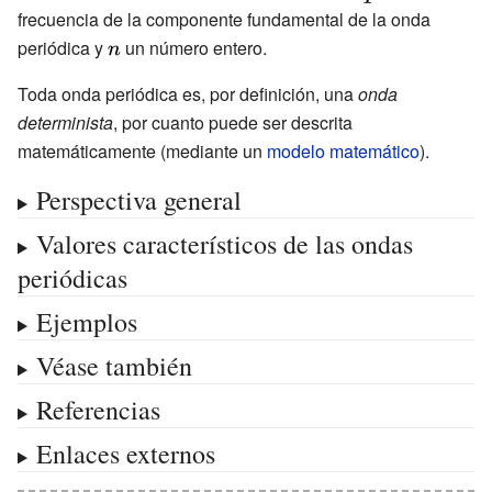
T_{p}={\frac
F\,\!}
(t+nT_{p})\,\!}
frecuencia de la componente fundamental de la onda
{1}{F}}\,\!}
periódica y
{\displaystyle
un número entero.
n\,\!}
Toda onda periódica es, por definición, una
onda
determinista
, por cuanto puede ser descrita
matemáticamente (mediante un
modelo matemático
).
Perspectiva general
Valores característicos de las ondas
periódicas
Ejemplos
Véase también
Referencias
Enlaces externos