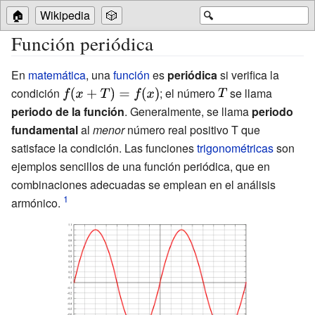
🏠
Wikipedia
🎲
🔍
Función periódica
En
matemática
, una
función
es
periódica
si verifica la
condición
{\displaystyle
; el número
{\displaystyle
se llama
f(x+T)=f(x)}
T}
periodo de la función
. Generalmente, se llama
periodo
fundamental
al
menor
número real positivo T que
satisface la condición. Las funciones
trigonométricas
son
ejemplos sencillos de una función periódica, que en
combinaciones adecuadas se emplean en el análisis
armónico.