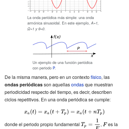
La onda periódica más simple: una onda
armónica sinusoidal. En este ejemplo,
A=1,
.
Ω=1 y θ=0
Un ejemplo de una función periódica
con periodo
P
.
De la misma manera, pero en un contexto
físico
, las
ondas periódicas
son aquellas
ondas
que muestran
periodicidad respecto del tiempo, es decir, describen
ciclos repetitivos. En una onda periódica se cumple:
{\displaystyle
x_{a}(t)=x_{a}
{\displaystyle
{\displaystyl
donde el periodo propio fundamental
,
es la
(t+T_{p})=x_{a}