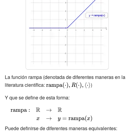
La función rampa (denotada de diferentes maneras en la
literatura científica:
{\displaystyle
)
{\mbox{rampa}}
Y que se define de esta forma:
(\cdot ),R(\cdot
),\langle \cdot
{\displaystyle
\rangle }
{\begin{array}{rccl}
{\mbox{rampa}}:&\mathbb
Puede definirse de diferentes maneras equivalentes:
{R} &\to &\mathbb {R}