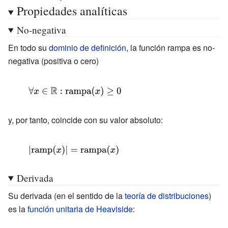
\xi }
Propiedades analíticas
No-negativa
En todo su
dominio de definición
, la función rampa es no-
negativa (positiva o cero)
{\displaystyle
\forall x\in
\mathbb {R}
y, por tanto, coincide con su valor absoluto:
{\displaystyle
\left|
Derivada
{\mbox{ramp}}
(x)\right|=
Su derivada (en el sentido de la
teoría de distribuciones
)
{\mbox{rampa}}
es la
función unitaria de Heaviside
:
(x)}