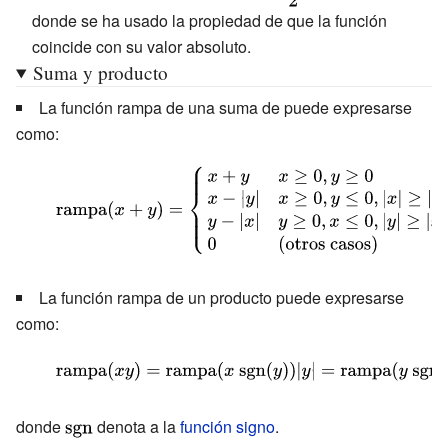
{\mbox{rampa}}
donde se ha usado la propiedad de que la función
(x))={\frac
(x)\,}
coincide con su valor absoluto.
{{\mbox{rampa}}
Suma y producto
(x)+|
{\mbox{rampa}}
La función rampa de una suma de puede expresarse
(x)|}{2}}={\frac
como:
{{\mbox{rampa}}
{\displaystyle
(x)+
{\mbox{rampa}}(x+y)=
{\mbox{rampa}}
(x)}{2}}={\frac {2\
{\begin{cases}x+y&x\geq
{\mbox{rampa}}
0,y\geq 0\\x-|y|&x\geq
(x)}{2}}=
0,y\leq 0,|x|\geq |y|\\y-
La función rampa de un producto puede expresarse
{\mbox{rampa}}
|x|&y\geq 0,x\leq 0,|y|\geq
como:
(x)}
|x|\\0&{\text{(otros
{\displaystyle
casos)}}\end{cases}},\qquad
{\mbox{rampa}}
{\mbox{rampa}}(x+y)=
(xy)=
donde
{\displaystyle
denota a la
función signo
.
{\begin{cases}x+y&x\geq