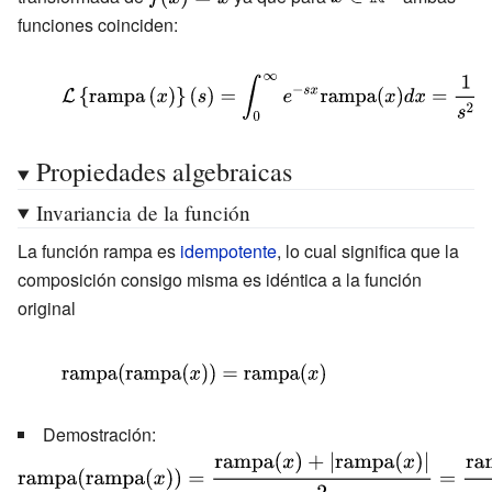
ifx}dx={\frac
(x)}
f(x)=x}
x\in \mathbb
funciones coinciden:
{R} ^{+}}
{i\delta '(f)}{4\pi
}}-{\frac {1}{4\pi
{\displaystyle {\mathcal {L}}\left\
^{2}f^{2}}}}
{{\mbox{rampa}}\left(x\right)\right\}
(s)=\int _{0}^{\infty }e^{-sx}
Propiedades algebraicas
{\mbox{rampa}}(x)dx={\frac {1}
Invariancia de la función
{s^{2}}}}
La función rampa es
idempotente
, lo cual significa que la
composición consigo misma es idéntica a la función
original
{\displaystyle
{\mbox{rampa}}
Demostración:
{\displaystyle
({\mbox{rampa}}
{\mbox{rampa}}
(x))=
({\mbox{rampa}}