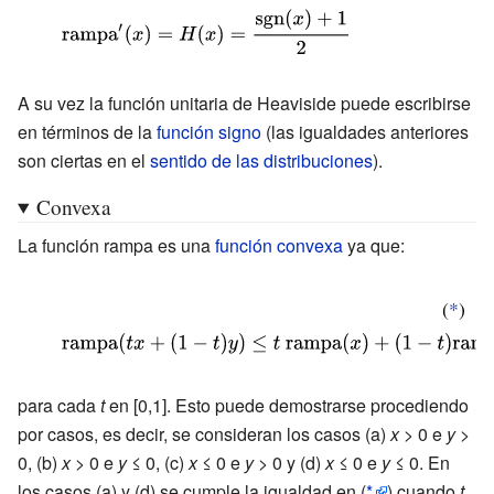
{\displaystyle
{\mbox{rampa}}'(x)=H(x)=
{\frac {\mathrm {sgn}
A su vez la función unitaria de Heaviside puede escribirse
(x)+1}{2}}\,}
en términos de la
función signo
(las igualdades anteriores
son ciertas en el
sentido de las distribuciones
).
Convexa
La función rampa es una
función convexa
ya que:
(
*
)
{\displaystyle
{\text{rampa}}
(tx+(1-t)y)\leq
para cada
t
en [0,1]. Esto puede demostrarse procediendo
por casos, es decir, se consideran los casos (a)
x
> 0 e
y
>
t\
0, (b)
x
> 0 e
y
≤ 0, (c)
x
≤ 0 e
y
> 0 y (d)
x
≤ 0 e
y
≤ 0. En
{\text{rampa}}
los casos (a) y (d) se cumple la igualdad en
(
*
)
cuando
t