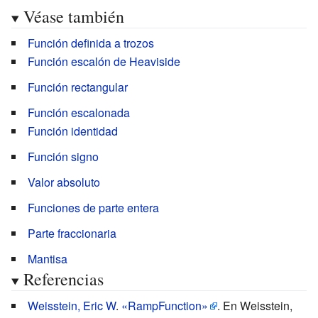
{\mbox{sgn}}}
{\mbox{rampa}}
Véase también
0,y\geq 0\\{\mbox{rampa}}
(x\
(\max\{x,y\}-\min\
Función definida a trozos
{\mbox{sgn}}
{x,y\})&xy<0\\0&
Función escalón de Heaviside
(y))|y|=
{\text{(otros
Función rectangular
{\mbox{rampa}}
casos)}}\end{cases}}}
(y\
Función escalonada
{\mbox{sgn}}
Función identidad
(x))|x|}
Función signo
Valor absoluto
Funciones de parte entera
Parte fraccionaria
Mantisa
Referencias
Weisstein, Eric W
.
«RampFunction»
. En Weisstein,