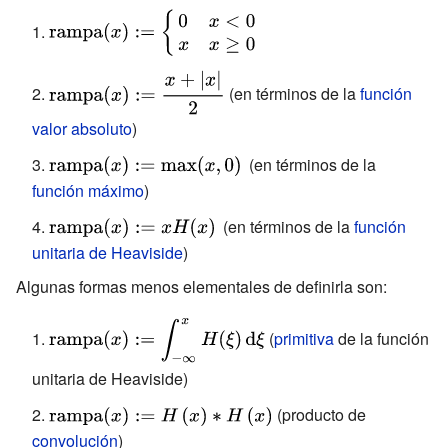
{\displaystyle {\mbox{rampa}}
\\&x&\to &y=
(x):=
{\mbox{rampa}}
{\begin{cases}0&x<0\\x&x\geq
(x)\end{array}}}
{\displaystyle
(en términos de la
función
0\end{cases}}}
{\mbox{rampa}}
valor absoluto
)
(x):={\frac
{x+|x|}{2}}}
{\displaystyle
(en términos de la
{\mbox{rampa}}
función máximo
)
(x):=\max(x,0)\,}
{\displaystyle
(en términos de la
función
{\mbox{rampa}}
unitaria de Heaviside
)
(x):=xH(x)\,}
Algunas formas menos elementales de definirla son:
{\displaystyle
(
primitiva
de la función
{\mbox{rampa}}
unitaria de Heaviside)
(x):=\int _{-\infty
}^{x}H(\xi
{\displaystyle {\mbox{rampa}}
(producto de
)\,\mathrm {d}
(x):=H\left(x\right)*H\left(x\right)}
convolución
)