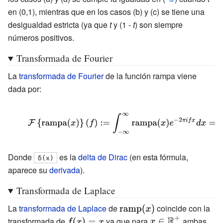
(x)+(1-t)
en (0,1), mientras que en los casos (b) y (c) se tiene una
{\text{rampa}}
desigualdad estricta (ya que
t
y (1 -
t
) son siempre
(y).}
números positivos.
Transformada de Fourier
La
transformada de Fourier
de la función rampa viene
dada por:
{\displaystyle
{\mathcal
{F}}\left\
Donde
es la
delta de Dirac
(en esta fórmula,
δ
(x)
{{\mbox{rampa}}
aparece su
derivada
).
(x)\right\}(f):=\int
_{-\infty }^{\infty
Transformada de Laplace
}{\mbox{rampa}}
La
transformada de Laplace
de
{\displaystyle
coincide con la
(x)e^{-2\pi
{\mbox{ramp}}
transformada de
{\displaystyle
ya que para
{\displaystyle
ambas