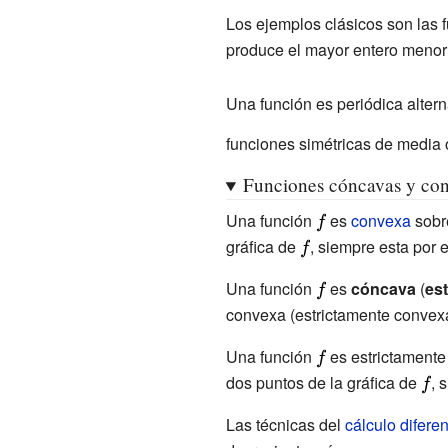
Los ejemplos clásicos son las 
produce el mayor entero menor 
Una función es periódica alte
funciones simétricas de media
Funciones cóncavas y co
Una función
{\displaystyle
es
convexa
sobr
gráfica de
{\displaystyle
, siempre esta por 
f}
f}
Una función
{\displaystyle
es
cóncava
(
es
convexa (estrictamente convexa
f}
Una función
{\displaystyle
es estrictament
dos puntos de la gráfica de
f}
{\di
, 
f}
Las técnicas del
cálculo diferen