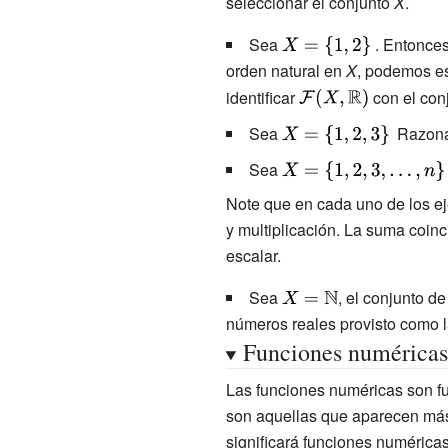
{\mathcal
seleccionar el conjunto
X
.
{F}}(X,
Sea
{\displaystyle
. Entonce
{\mathbb {R}
X=\{1,2\}\,}
orden natural en
X
, podemos es
})}
{\displaystyle
identificar
con el con
{\mathcal
{\displaystyle
Sea
Razonad
{F}}(X,
X=\{1,2,3\}\,}
Sea
{\displaystyle
{\mathbb {R}
X=\
})}
Note que en cada uno de los ej
{1,2,3,\ldots
y multiplicación. La suma coinc
,n\}}
escalar.
Sea
{\displaystyle
, el conjunto de
X={\mathbb
números reales provisto como l
Funciones numéricas
{N} }}
Las funciones numéricas son f
son aquellas que aparecen más 
significará funciones numéricas