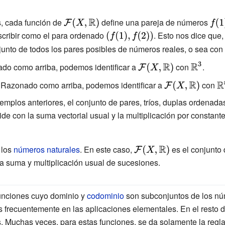
s, cada función de
{\displaystyle
define una pareja de números
{\di
{\mathcal
f(1),
cribir como el para ordenado
{\displaystyle
. Esto nos dice que
{F}}(X,
(f(1),f(2))}
junto de todos los pares posibles de números reales, o sea co
{\mathbb {R}
{\displaystyle
{\displays
o como arriba, podemos identificar a
con
.
})}
{\mathcal
{\mathbb 
Razonado como arriba, podemos identificar a
{\displaystyle
con
{\
{F}}(X,
}^{3}}
{\mathcal
{\
emplos anteriores, el conjunto de pares, tríos, duplas ordenad
{\mathbb {R}
{F}}(X,
}^
ide con la suma vectorial usual y la multiplicación por constante
})}
{\mathbb {R}
})}
 los
números naturales
. En este caso,
{\displaystyle
es el conjunto 
{\mathcal
a suma y multiplicación usual de sucesiones.
{F}}(X,
{\mathbb {R}
unciones cuyo dominio y
codominio
son subconjuntos de los nú
})}
frecuentemente en las aplicaciones elementales. En el resto de
. Muchas veces, para estas funciones, se da solamente la regla