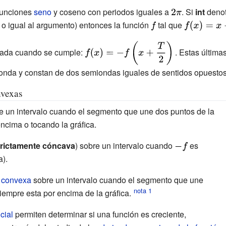
0\,}
funciones
seno
y coseno con periodos iguales a
{\displaystyle
. Si
int
denot
o igual al argumento) entonces la función
{\displaystyle
tal que
2\pi }
{\displaysty
f}
f(x)=x-int(x)
{\displaystyle
rnada cuando se cumple:
. Estas últim
f(x)=-f\left(x+
 onda y constan de dos semiondas iguales de sentidos opuestos
{\frac {T}
{2}}\right)\,}
nvexas
e un intervalo cuando el segmento que une dos puntos de la
encima o tocando la gráfica.
trictamente cóncava
) sobre un intervalo cuando
{\displaystyle
es
).
-f}
e
convexa
sobre un intervalo cuando el segmento que une
splaystyle
siempre esta por encima de la gráfica.
cial
permiten determinar si una función es creciente,