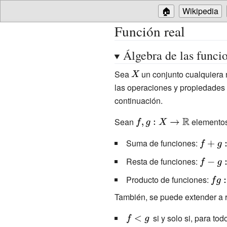
🏠
Wikipedia
Función real
Álgebra de las funcio
Sea
{\displaystyle
un conjunto cualquiera 
X}
las operaciones y propiedades
continuación.
Sean
{\displaystyle
elemento
f,g:X\rightarrow
Suma de funciones:
{\displa
{\mathbb {R} }}
f+g:x\m
Resta de funciones:
{\displa
f(x)+g(x
f-g:x\m
Producto de funciones:
{\di
f(x)-g(x)
fg:x
También, se puede extender a r
f(x)g
{\displaystyle
si y solo si, para to