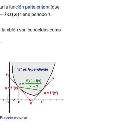
a la
función parte entera
(que
le
tiene periodo 1.
}
as también son conocidas como
.
Función convexa
.