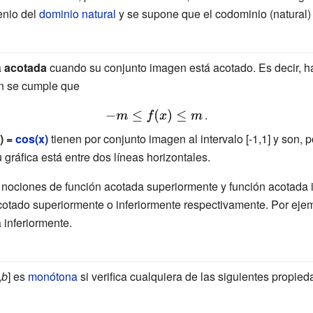
enio del
dominio natural
y se supone que el codominio (natural)
laystyle
á
acotada
cuando su conjunto imagen está acotado. Es decir, 
ón se cumple que
{\displaystyle
.
-m\leq
) =
cos(x)
tienen por conjunto imagen al intervalo [-1,1] y son, 
f(x)\leq m\,}
gráfica está entre dos líneas horizontales.
 nociones de función acotada superiormente y función acotada i
otado superiormente o inferiormente respectivamente. Por eje
 inferiormente.
,
b
] es
monótona
si verifica cualquiera de las siguientes propied