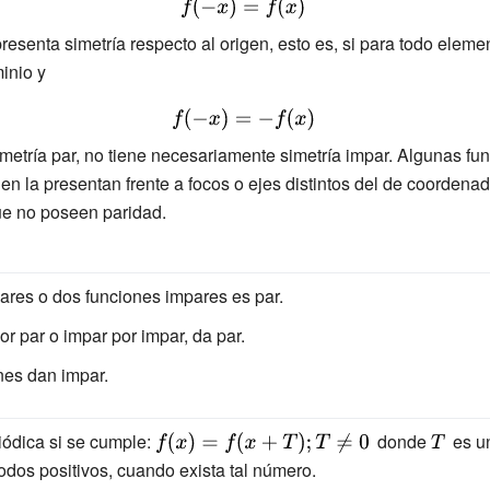
{\displaystyle
f(-x)=f(x)\,}
esenta simetría respecto al origen, esto es, si para todo elem
inio y
{\displaystyle
f(-x)=-f(x)\,}
metría par, no tiene necesariamente simetría impar. Algunas f
bien la presentan frente a focos o ejes distintos del de coordena
ue no poseen paridad.
ares o dos funciones impares es par.
or par o impar por impar, da par.
nes dan impar.
iódica si se cumple:
{\displaystyle
donde
{\displa
es 
f(x)=f(x+T);T\neq
T\,}
odos positivos, cuando exista tal número.