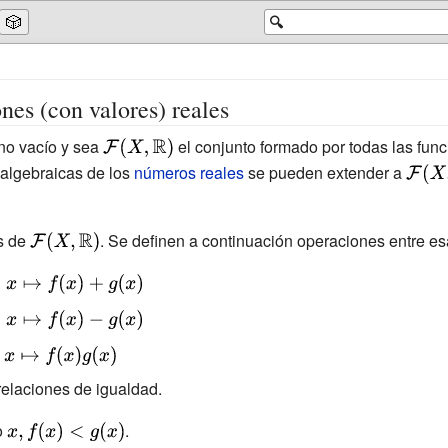
🎲
🔍
nes (con valores) reales
no vacío y sea
{\displaystyle
el conjunto formado por todas las fun
{\mathcal
 algebraicas de los
números reales
se pueden extender a
{\disp
{F}}(X,
{\mat
{\mathbb {R}
{F}}(X
s de
{\displaystyle
. Se definen a continuación operaciones entre es
})}
{\mat
{\mathcal
})}
ystyle
{F}}(X,
apsto
{\mathbb {R}
ystyle
)}
})}
apsto
splaystyle
}
\mapsto
elaciones de igualdad.
(x)}
do
{\displaystyle
.