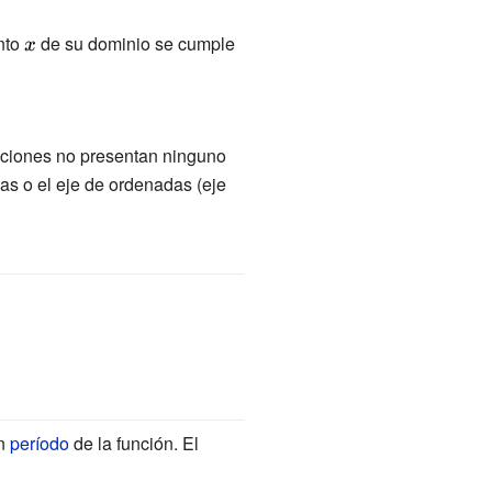
ento
{\displaystyle
de su dominio se cumple
x}
unciones no presentan ninguno
das o el eje de ordenadas (eje
ystyle
un
período
de la función. El