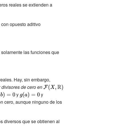
ros reales se extienden a
{\displaystyle
{\mathcal
{F}}(X,
ystyle
, con opuesto aditivo
{\displaystyle
{\mathbb {R}
o 0}
-
})}
f:x\rightarrow
-f(x)\,}
e
o solamente las funciones que
eales. Hay, sin embargo,
 divisores de cero en
{\displaystyle
{\mathcal
y
{\displaystyle
y
{\displaystyle
{F}}(X,
g(a)=0}
g(b)=1}
ión cero, aunque ninguno de los
{\mathbb {R}
})}
s diversos que se obtienen al