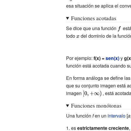
esa situación se aplica el conv
Funciones acotadas
Se dice que una función
{\disp
est
todo
{\displaystyle
del dominio de la funci
f\,}
x}
Por ejemplo:
f(x) =
sen(x)
y
g(x
función está acotada cuando su 
En forma análoga se define las
que su conjunto imagen está ac
imagen
{\displaystyle
, está acotada
[0,+\infty )\;\!}
Funciones monótonas
Una función
f
en un
intervalo
[
a
es
estrictamente creciente
,