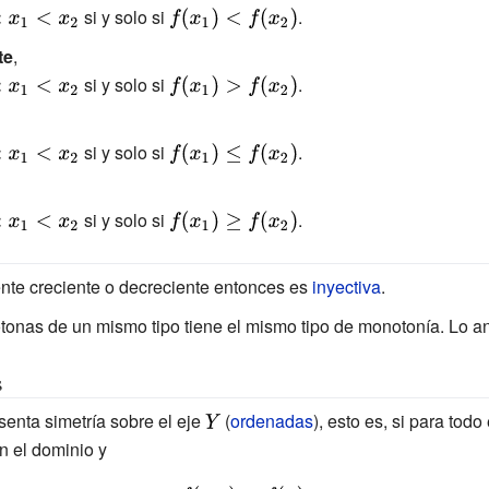
si y solo si
{\displaystyle
.
f(x_{1})
te
,
<f(x_{2})}
si y solo si
{\displaystyle
.
f(x_{1})>f(x_{2})}
si y solo si
{\displaystyle
.
f(x_{1})\leq
f(x_{2})}
si y solo si
{\displaystyle
.
f(x_{1})\geq
f(x_{2})}
ente creciente o decreciente entonces es
inyectiva
.
nas de un mismo tipo tiene el mismo tipo de monotonía. Lo ante
s
enta simetría sobre el eje
{\displaystyle
(
ordenadas
), esto es, si para tod
n el dominio y
Y}