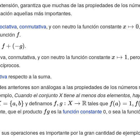
x,f(x)<g(x)}
xtensión, garantiza que muchas de las propiedades de los núme
uación aquellas más importantes.
ociativa
,
conmutativa
, y con neutro la función constante
{\displa
función
{\displaystyle
.
x\mapst
f}
style
.
}
iva, conmutativa, y con neutro la función constante
{\displaystyl
, per
ecíprocos.
x\mapsto 1}
tiva
respecto a la suma.
es anteriores son análogas a las propiedades de los números r
jemplo,
Cuando el conjunto X tiene al menos dos elementos, hay
\displaystyle
y definamos
{\displaystyle
tales que
{\displaystyle
=\{a,b\}}
f,g:X\rightarrow
f(a)=1,f(b)=0}
nte, que el producto
{\displaystyle
es la
función constante
0, o sea la func
{\mathbb {R} }}
fg}
 sus operaciones es importante por la gran cantidad de ejemplo