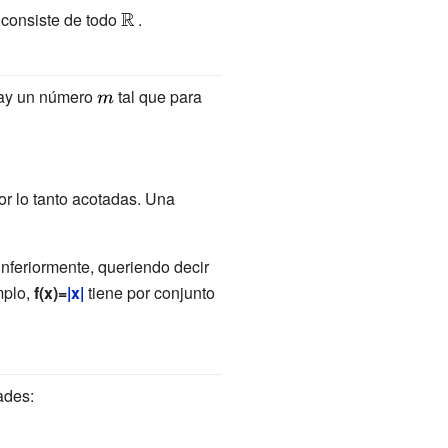
 consiste de todo
{\displaystyle
.
\mathbb {R}
\,}
hay un número
{\displaystyle
tal que para
m}
por lo tanto acotadas. Una
nferiormente, queriendo decir
mplo,
f(x)=
|x|
tiene por conjunto
ades: