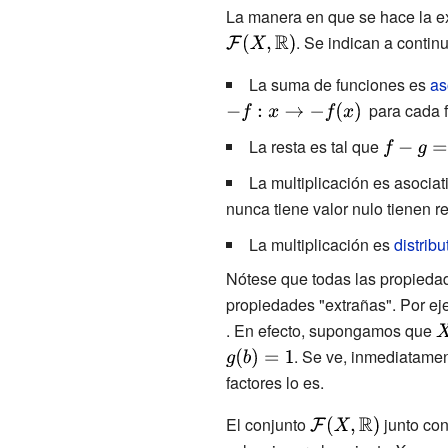
f<g\,}
La manera en que se hace la e
. Se indican a contin
La suma de funciones es
as
para cada 
La resta es tal que
{\display
f-g=f+(-g)
La multiplicación es asociat
nunca tiene valor nulo tienen r
La multiplicación es
distribu
Nótese que todas las propiedad
propiedades "extrañas". Por e
. En efecto, supongamos que
{
X
. Se ve, inmediatame
factores lo es.
El conjunto
{\displaystyle
junto con