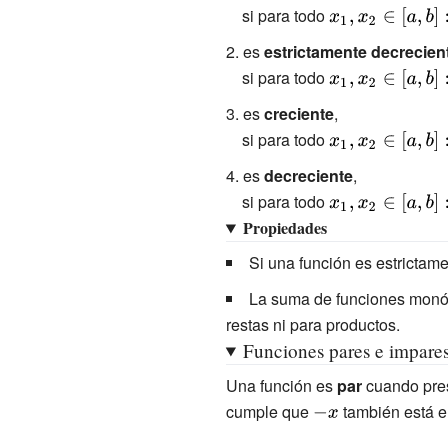
si para todo
{\displaystyle
x_{1},x_{2}\in
es
estrictamente decrecien
[a,b]:x_{1}
si para todo
{\displaystyle
<x_{2}}
x_{1},x_{2}\in
es
creciente
,
[a,b]:x_{1}
si para todo
{\displaystyle
<x_{2}}
x_{1},x_{2}\in
es
decreciente
,
[a,b]:x_{1}
si para todo
{\displaystyle
<x_{2}}
x_{1},x_{2}\in
Propiedades
[a,b]:x_{1}
Si una función es estrictam
<x_{2}}
La suma de funciones monóto
restas ni para productos.
Funciones pares e impare
Una función es
par
cuando pres
cumple que
{\displaystyle
también está e
-x}