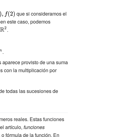
splaystyle
que si consideramos el
f(2)}
, en este caso, podemos
{\displaystyle
n
.
{\mathbb {R}
tyle
}^{2}}
{R}
displaystyle
.
mathbb {R}
as aparece provisto de una suma
{n}}
s con la multiplicación por
de todas las sucesiones de
meros reales. Estas funciones
l artículo,
funciones
 o fórmula de la función. En