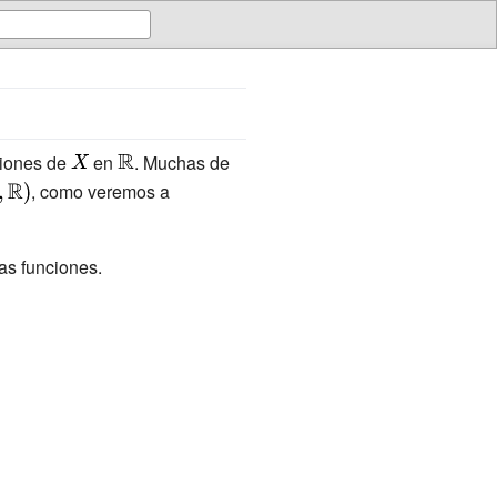
ciones de
{\displaystyle
en
{\displaystyle
. Muchas de
X}
\mathbb {R} }
laystyle
, como veremos a
hcal
,
as funciones.
hbb {R}