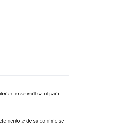
rior no se verifica ni para
o elemento
{\displaystyle
de su dominio se
x}