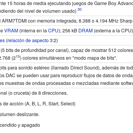
e 15 horas de media ejecutando juegos de Game Boy Advance 
ndiendo del nivel de volumen usado)
t ARM7TDMI con memoria integrada; 8.388 o 4.194 MHz Sharp
de
VRAM
(interna en la
CPU
); 256 kB
DRAM
(externa a la CPU)
les
(
relación de aspecto
3∶2)
(5 bits de profundidad por canal), capaz de mostrar 512 color
15
2.768 (2
) colores simultáneos en "modo mapa de bits".
bits para sonido estéreo (llamado Direct Sound), además de to
os DAC se pueden usar para reproducir flujos de datos de onda
les muestras de ondas procesadas o mezcladas mediante softw
nal (o cruceta) de 8 direcciones.
 de acción (A, B, L, R, Start, Select)
volumen deslizante.
cendido y apagado