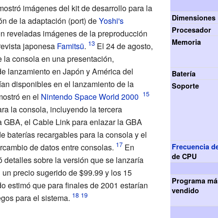
ostró imágenes del kit de desarrollo para la
Dimensiones
n de la adaptación (port) de
Yoshi's
Procesador
on reveladas imágenes de la preproducción
Memoria
revista japonesa
Famitsū
.
El 24 de agosto,
 la consola en una presentación,
de lanzamiento en Japón y América del
Batería
ían disponibles en el lanzamiento de la
Soporte
mostró en el
Nintendo Space World 2000
ara la consola, incluyendo la tercera
a GBA, el Cable Link para enlazar la GBA
e baterías recargables para la consola y el
tercambio de datos entre consolas.
En
Frecuencia de
de CPU
 detalles sobre la versión que se lanzaría
 un precio sugerido de $99.99 y los 15
Programa má
o estimó que para finales de 2001 estarían
vendido
egos para el sistema.