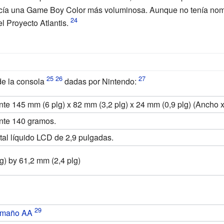
ía una Game Boy Color más voluminosa. Aunque no tenía nomb
l Proyecto Atlantis.
de la consola
dadas por Nintendo:
nte
145
mm (6
plg)
x
82
mm (3,2
plg)
x
24
mm (0,9
plg)
(Ancho x 
te 140 gramos.
stal líquido LCD de 2,9 pulgadas.
g)
by
61,2
mm (2,4
plg)
amaño AA