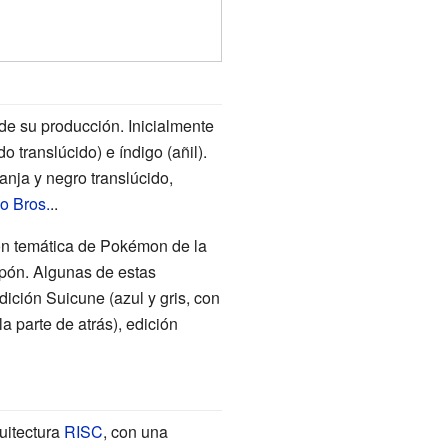
de su producción. Inicialmente
o translúcido) e índigo (añil).
anja y negro translúcido,
o Bros.
..
con temática de Pokémon de la
pón. Algunas de estas
ición Suicune (azul y gris, con
 parte de atrás), edición
uitectura
RISC
, con una