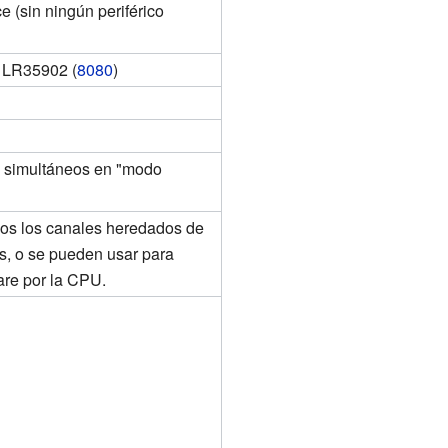
(sin ningún periférico
 LR35902 (
8080
)
es simultáneos en "modo
dos los canales heredados de
s, o se pueden usar para
are por la CPU.