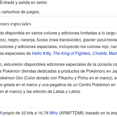
Entrada y salida en serie)
 cartuchos de juegos.
ones especiales
disponible en varios colores y ediciones limitadas a lo largo 
co), negro, naranja, fucsia (rosa translúcido), glacier (azul/morad
olores y ediciones especiales, incluyendo los colores rojo, nar
ones especiales de
Hello Kitty
,
The King of Fighters
,
Chobits
,
Mari
, estuvieron disponibles ediciones especiales de la consola 
s Pokémon (tiendas dedicadas a productos de Pokémon) en Ja
Pokémon Oro (Color dorado con Pikachu y Pichu en el marco), ed
e grises en el marco y una pegatina de un Centro Pokémon en la
n el marco) y las edición de Latias y Latios.
M
propio de 32 bits a 16,78
MHz
(ARM7TDMI), basado en la arq