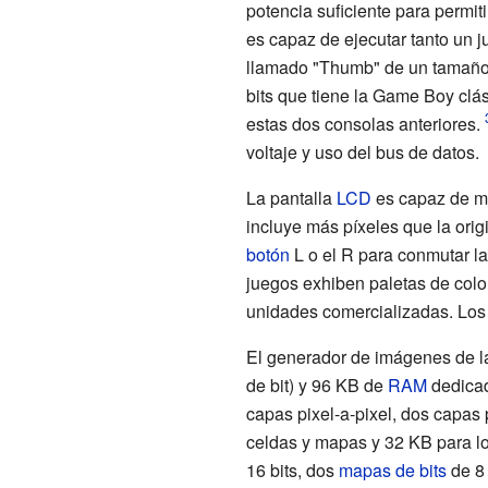
potencia suficiente para permiti
es capaz de ejecutar tanto un 
llamado "Thumb" de un tamañ
bits que tiene la Game Boy clá
estas dos consolas anteriores.
voltaje y uso del bus de datos.
La pantalla
LCD
es capaz de mo
incluye más píxeles que la ori
botón
L o el R para conmutar la
juegos exhiben
paletas de colo
unidades comercializadas. Los 
El generador de imágenes de l
de bit) y 96 KB de
RAM
dedicad
capas pixel-a-pixel, dos capas 
celdas y mapas y 32 KB para los
16 bits, dos
mapas de bits
de 8 