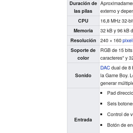
Duración de
Aproximadament
las pilas
externo y depe
CPU
16,8 MHz 32-bi
Memoria
32 kB y 96 kB 
Resolución
240 × 160
pixe
Soporte de
RGB de 15 bits 
color
caracteres" y 3
DAC
dual de 8 
Sonido
la Game Boy. L
generar múltip
Pad direccio
Seis botones
Control de 
Entrada
Botón de en