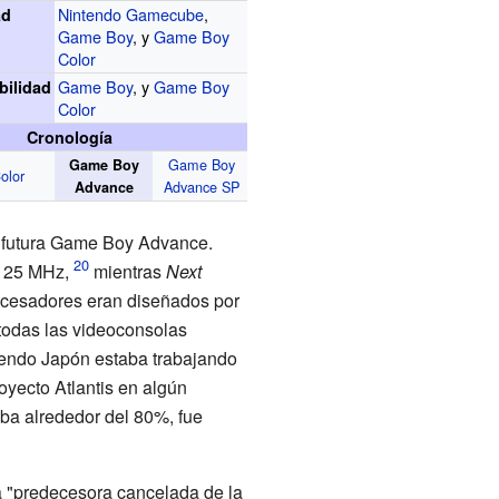
Nintendo Gamecube
,
ad
Game Boy
, y
Game Boy
Color
Game Boy
, y
Game Boy
bilidad
Color
Cronología
Game Boy
Game Boy
olor
Advance SP
Advance
a futura Game Boy Advance.
e 25 MHz,
mientras
Next
esadores eran diseñados por
todas las videoconsolas
ntendo Japón estaba trabajando
yecto Atlantis en algún
ba alrededor del 80%, fue
 "predecesora cancelada de la