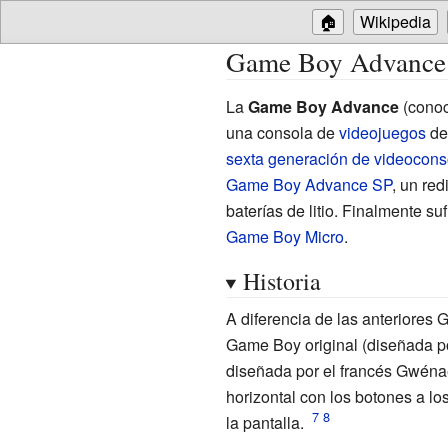
🏠
Wikipedia
Game Boy Advance
La
Game Boy Advance
(cono
una consola de
videojuegos
de
sexta generación de videocons
Game Boy Advance SP
, un re
baterías de litio. Finalmente su
Game Boy Micro
.
Historia
A diferencia de las anteriores 
Game Boy original (diseñada 
diseñada por el francés
Gwénaë
horizontal con los botones a lo
la pantalla.