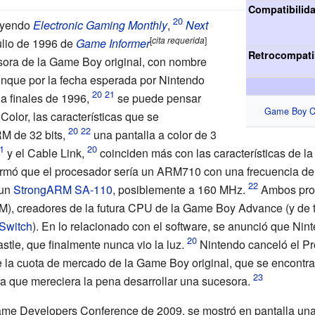
Compatibilid
luyendo
Electronic Gaming Monthly
,
Next
[
cita
requerida
]
julio de 1996 de
Game Informer
Retrocompati
sora de la Game Boy original, con nombre
unque por la fecha esperada por Nintendo
 a finales de 1996,
se puede pensar
Game Boy C
olor, las características que se
M de 32 bits,
una pantalla a color de 3
y el Cable Link,
coinciden más con las características de l
rmó que el procesador sería un ARM710 con una frecuencia d
 un
StrongARM SA-110
, posiblemente a 160 MHz.
Ambos proc
), creadores de la futura CPU de la Game Boy Advance (y de 
Switch
). En lo relacionado con el software, se anunció que Ni
tle, que finalmente nunca vio la luz.
Nintendo canceló el Pro
la cuota de mercado de la Game Boy original, que se encontra
 que mereciera la pena desarrollar una sucesora.
ame Developers Conference de 2009, se mostró en pantalla una