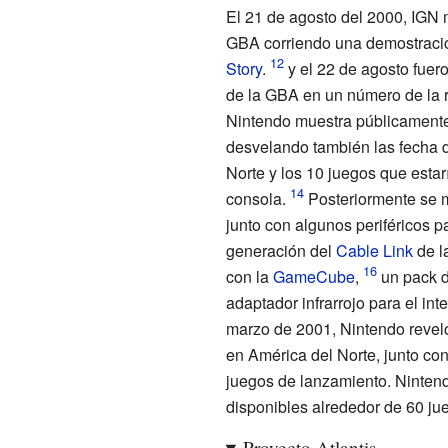
El 21 de agosto del 2000, IGN m
GBA corriendo una demostració
Story
.
y el 22 de agosto fuer
de la GBA en un número de la 
Nintendo muestra públicamente
desvelando también las fecha 
Norte y los 10 juegos que estar
consola.
Posteriormente se 
junto con algunos periféricos p
generación del
Cable Link
de l
con la
GameCube
,
un pack d
adaptador infrarrojo para el in
marzo de 2001, Nintendo reveló
en América del Norte, junto con
juegos de lanzamiento. Nintend
disponibles alrededor de 60 ju
Proyecto Atlantis