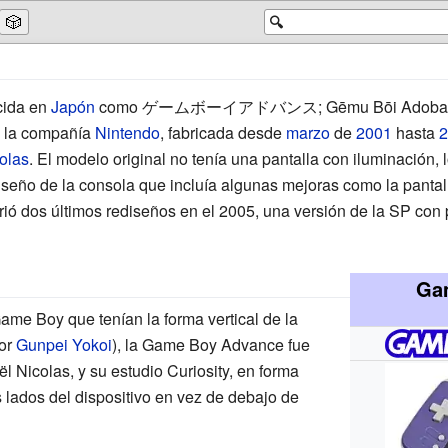
🎲
🔍
cida en
Japón
como ゲームボーイアドバンス; Gēmu Bōi Adobansu)
 la compañía
Nintendo
, fabricada desde
marzo
de
2001
hasta
2
olas
. El modelo original no tenía una pantalla con iluminación, 
diseño de la consola que incluía algunas mejoras como la pantal
frió dos últimos rediseños en el 2005, una versión de la SP con 
Ga
Game Boy que tenían la forma vertical de la
por
Gunpei Yokoi
), la Game Boy Advance fue
l Nicolas
, y su estudio Curiosity, en forma
s lados del dispositivo en vez de debajo de