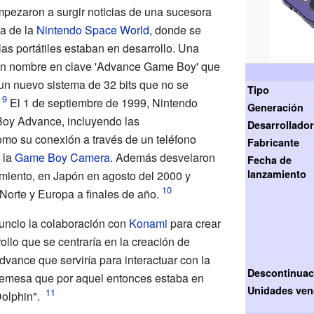
mpezaron a surgir noticias de una sucesora
ia de la
Nintendo Space World
, donde se
s portátiles estaban en desarrollo. Una
on nombre en clave 'Advance Game Boy' que
 un nuevo sistema de 32 bits que no se
Tipo
El 1 de septiembre de 1999, Nintendo
Generación
Boy Advance, incluyendo las
Desarrollado
omo su conexión a través de un teléfono
Fabricante
 la
Game Boy Camera
. Además desvelaron
Fecha de
lanzamiento
miento, en Japón en agosto del 2000 y
Norte y Europa a finales de año.
ncio la colaboración con
Konami
para crear
rollo que se centraría en la creación de
vance que serviría para interactuar con la
Descontinuac
bremesa que por aquel entonces estaba en
Unidades ven
Dolphin".