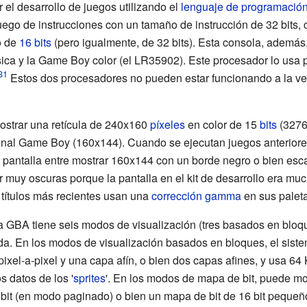
r el desarrollo de juegos utilizando el
lenguaje de programació
juego de instrucciones con un tamaño de instrucción de 32 bits,
o de
16 bits
(pero igualmente, de 32 bits). Esta consola, además
sica y la Game Boy color (el LR35902). Este procesador lo usa p
Estos dos procesadores no pueden estar funcionando a la vez
strar una retícula de 240x160
píxeles
en color de 15
bits
(32768
ginal Game Boy (160x144). Cuando se ejecutan juegos anteriores
 pantalla entre mostrar 160x144 con un borde negro o bien esc
r
muy oscuras porque la pantalla en el kit de desarrollo era mu
títulos más recientes usan una
corrección gamma
en sus paleta
a GBA tiene seis modos de visualización (tres basados en blo
a. En los modos de visualización basados en bloques, el siste
pixel-a-pixel y una capa afín, o bien dos capas afines, y usa 6
 datos de los '
sprites
'. En los modos de mapa de bit, puede mo
bit (en modo paginado) o bien un mapa de bit de 16 bit pequeñ