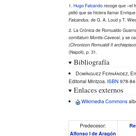
Hugo Falcando
recoge que «el h
pidió que se hiciera llamar Enriqu
, de G. A. Loud y T. Wie
Falcandus
La Crónica de Romualdo Guarna
, y se c
comitatum Montis-Caveosi
(Chronicon Romualdi II archiepiscop
(Napoli), p. 31.
Bibliografía
Domínguez Fernández
, E
Editorial Mintzoa.
ISBN
978-84
Enlaces externos
Wikimedia Commons
alb
Predecesor:
Re
Alfonso I de Aragón