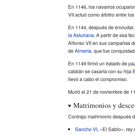
En 1146, los navarros ocuparo
VII actuó como árbitro entre los
En 1144, después de enviudar, 
la Asturiana
. A partir de esa f
Alfonso VII en sus campañas d
de
Almería
, que fue conquistad
En 1149 firmó un tratado de p
catalán se casaría con su hija
B
llevó a cabo el compromiso.
Murió el 21 de noviembre de 1
Matrimonios y desce
Contrajo matrimonio después 
Sancho VI
, «El Sabio», rey