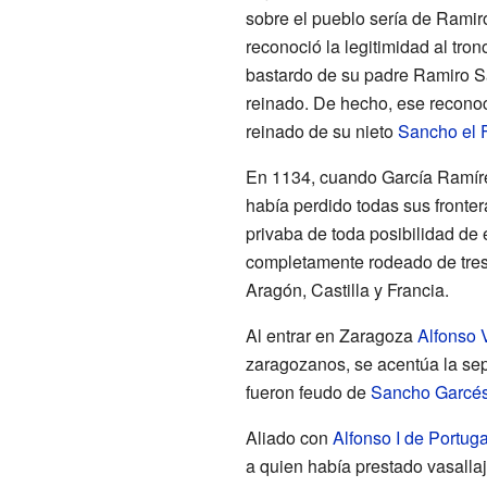
sobre el pueblo sería de Ramiro 
reconoció la legitimidad al tr
bastardo de su padre Ramiro S
reinado. De hecho, ese reconoc
reinado de su nieto
Sancho el 
En 1134, cuando García Ramíre
había perdido todas sus fronter
privaba de toda posibilidad de 
completamente rodeado de tre
Aragón, Castilla y Francia.
Al entrar en Zaragoza
Alfonso 
zaragozanos, se acentúa la sep
fueron feudo de
Sancho Garcés
Aliado con
Alfonso I de Portuga
a quien había prestado vasallaj