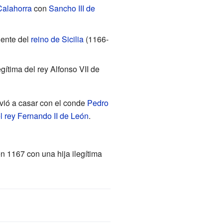
Calahorra
con
Sancho III de
egente del
reino de Sicilia
(1166-
legítima del rey Alfonso VII de
lvió a casar con el conde
Pedro
 rey
Fernando II de León
.
 1167 con una hija ilegítima