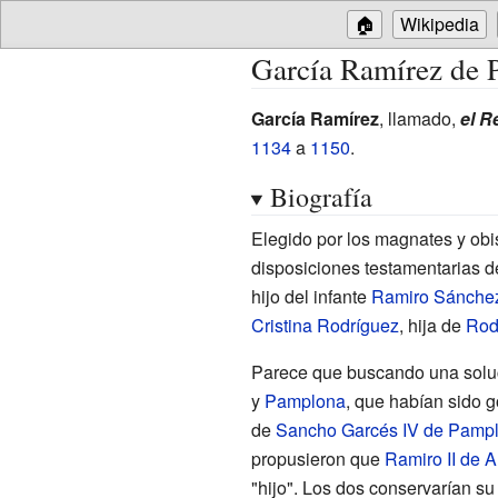
🏠
Wikipedia
García Ramírez de 
García Ramírez
, llamado,
el R
1134
a
1150
.
Biografía
Elegido por los magnates y ob
disposiciones testamentarias 
hijo del infante
Ramiro Sánche
Cristina Rodríguez
, hija de
Rod
Parece que buscando una soluc
y
Pamplona
, que habían sido 
de
Sancho Garcés IV de Pamp
propusieron que
Ramiro II de 
"hijo". Los dos conservarían su