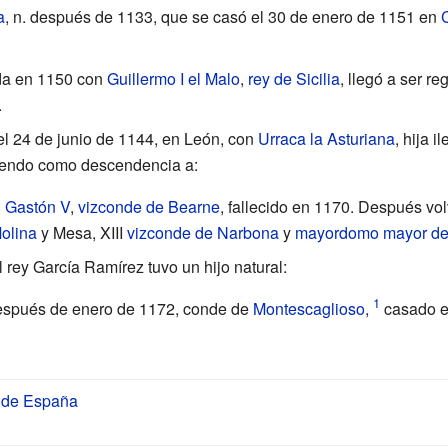
a
, n. después de 1133, que se casó el 30 de enero de 1151 en
da en 1150 con
Guillermo I el Malo
,
rey de Sicilia
, llegó a ser r
.
l 24 de junio de 1144, en León, con
Urraca la Asturiana
, hija i
niendo como descendencia a:
n
Gastón V
,
vizconde de Bearne
, fallecido en 1170. Después vo
olina
y Mesa, XIII
vizconde de Narbona
y
mayordomo mayor del
rey García Ramírez tuvo un hijo natural:
 después de enero de 1172, conde de
Montescaglioso
,
casado en
s de España