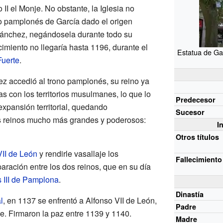
II el Monje. No obstante, la Iglesia no
ono pamplonés de García dado el origen
ánchez, negándosela durante todo su
imiento no llegaría hasta 1196, durante el
Estatua de Ga
Fuerte
.
z accedió al trono pamplonés, su reino ya
as con los territorios musulmanes, lo que lo
Predecesor
expansión territorial, quedando
Sucesor
s reinos mucho más grandes y poderosos:
I
Otros títulos
VII de León
y rendirle vasallaje los
Fallecimiento
aración entre los dos reinos, que en su día
 III de Pamplona
.
Dinastía
l
, en 1137 se enfrentó a Alfonso VII de León,
Padre
e. Firmaron la paz entre 1139 y 1140.
Madre