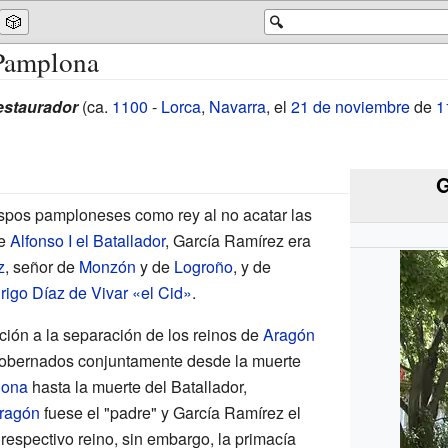
🎲
🔍
Pamplona
estaurador
(ca.
1100
-
Lorca
,
Navarra
, el
21 de noviembre
de
1
G
ispos pamploneses como rey al no acatar las
de
Alfonso I el Batallador
, García Ramírez era
z
, señor de
Monzón
y de
Logroño
, y de
rigo Díaz de Vivar «el Cid»
.
ión a la separación de los reinos de
Aragón
gobernados conjuntamente desde la muerte
lona
hasta la muerte del Batallador,
Aragón
fuese el "padre" y García Ramírez el
 respectivo reino, sin embargo, la primacía