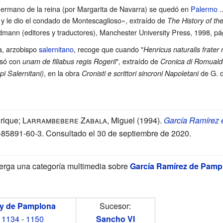
ermano de la reina (por Margarita de Navarra) se quedó en
Palermo
.
e y le dio el condado de Montescaglioso», extraído de
The History of the
dmann (editores y traductores), Manchester University Press, 1998, pá
, arzobispo
salernitano
, recoge que cuando "
Henricus naturalis frater
asó con
", extraído de
unam de filiabus regis Rogerii
Cronica di Romuald
, en la obra
de G. d
i Salernitani)
Cronisti e scrittori sincroni Napoletani
nrique;
Larrambebere Zabala
, Miguel (1994).
García Ramírez 
-85891-60-3
. Consultado el 30 de septiembre de 2020
.
erga una categoría multimedia sobre
García Ramírez de Pamp
y de Pamplona
Sucesor:
1134
-
1150
Sancho VI