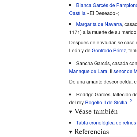
Blanca Garcés de Pamplon
Castilla
«El Deseado»;
Margarita de Navarra
, casa
1171) a la muerte de su marido
Después de enviudar, se casó e
León y de
Gontrodo Pérez
, te
Sancha Garcés, casada co
Manrique de Lara
, II
señor de M
De una amante desconocida, el 
Rodrigo Garcés
, fallecido
del rey
Rogelio II de Sicilia
.
Véase también
Tabla cronológica de reino
Referencias