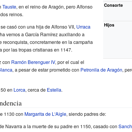
Consorte
n
Tauste
, en el reino de Aragón, pero Alfonso
 dos reinos.
Hijos
se casó con una hija de Alfonso VII,
Urraca
echa vemos a García Ramírez auxiliando a
e reconquista, concretamente en la campaña
a por las tropas cristianas en 1147.
az con
Ramón Berenguer IV
, por el cual el
lanca
, a pesar de estar prometido con
Petronila de Aragón
, pe
150 en
Lorca
, cerca de
Estella
.
ndencia
de 1130 con
Margarita de L'Aigle
, siendo padres de:
 de Navarra a la muerte de su padre en 1150, casado con
Sancha