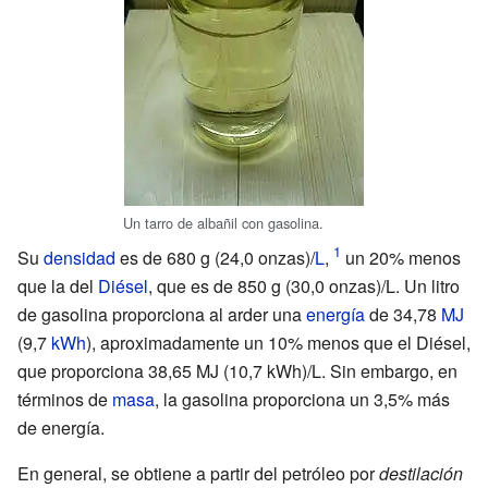
Un tarro de albañil con gasolina.
Su
densidad
es de
680
g (24,0
onzas)
/
L
,
un 20% menos
que la del
Diésel
, que es de
850
g (30,0
onzas)
/L. Un litro
de gasolina proporciona al arder una
energía
de
34,78
MJ
(9,7
kWh
)
, aproximadamente un 10% menos que el Diésel,
que proporciona
38,65
MJ (10,7
kWh)
/L. Sin embargo, en
términos de
masa
, la gasolina proporciona un 3,5% más
de energía.
En general, se obtiene a partir del petróleo por
destilación