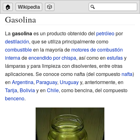
🏠
Wikipedia
🎲
🔍
Gasolina
La
gasolina
es un producto obtenido del
petróleo
por
destilación
, que se utiliza principalmente como
combustible
en la mayoría de
motores de combustión
interna
de
encendido por chispa
, así como en
estufas
y
lámparas y para limpieza con disolventes, entre otras
aplicaciones. Se conoce como nafta (del compuesto
nafta
)
en
Argentina
,
Paraguay
,
Uruguay
y, anteriormente, en
Tarija
,
Bolivia
y en
Chile
, como bencina, del compuesto
benceno
.