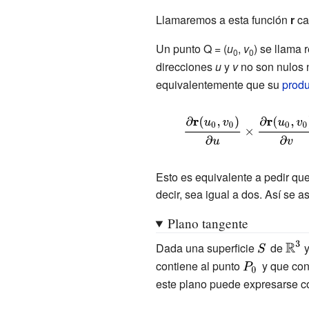
(x(u,v),y(u,v),z(u,v))\,}
Llamaremos a esta función
r
car
Un punto Q = (
u
,
v
) se llama 
0
0
direcciones
u
y
v
no son nulos n
equivalentemente que su
produ
{\displaystyle
{\frac {\partial
\mathbf {r}
Esto es equivalente a pedir qu
(u_{0},v_{0})}
decir, sea igual a dos. Así se a
{\partial
Plano tangente
u}}\times
{\frac {\partial
{\displayst
{\dis
Dada una superficie
de
y
\mathbf {r}
S\,}
\mat
contiene al punto
{\displaystyle
y que cont
^{3}}
(u_{0},v_{0})}
este plano puede expresarse co
P_{0}\,}
{\partial