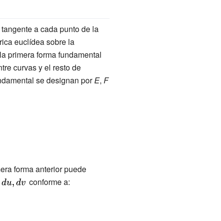
o tangente a cada punto de la
rica euclídea sobre la
 la primera forma fundamental
tre curvas y el resto de
undamental se designan por
E
,
F
mera forma anterior puede
s
{\displaystyle
conforme a:
du,dv\,}