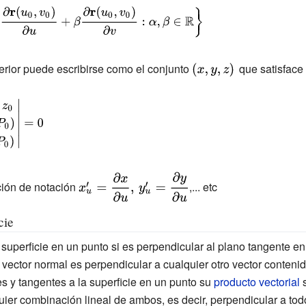
erior puede escribirse como el conjunto
{\displaystyle
que satisface 
(x,y,z)\,}
{\displaystyle
ción de notación
,... etc
x'_{u}={\frac
{\partial x}
cie
{\partial
superficie en un punto si es perpendicular al plano tangente en 
u}},\,y'_{u}=
ector normal es perpendicular a cualquier otro vector contenid
{\frac {\partial
s y tangentes a la superficie en un punto su
producto vectorial
s
y}{\partial
0}
uier combinación lineal de ambos, es decir, perpendicular a to
u}}}