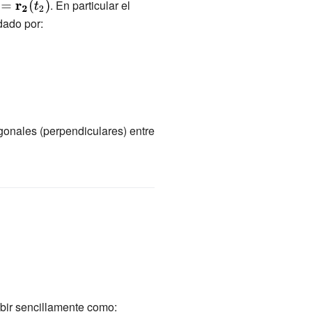
. En particular el
dado por:
f
gonales (perpendiculares) entre
ibir sencillamente como: