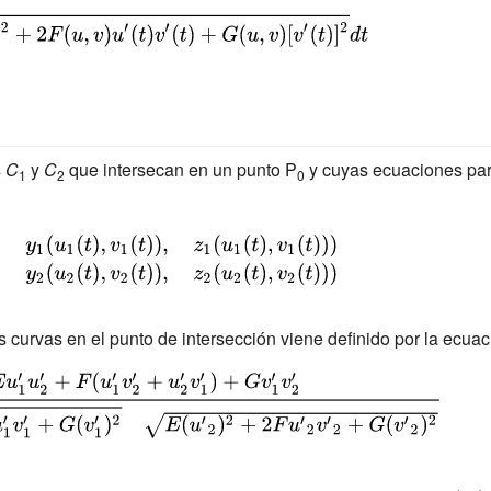
,v)
s
C
y
C
que intersecan en un punto P
y cuyas ecuaciones par
1
2
0
 curvas en el punto de intersección viene definido por la ecuac
rac
u'_{2}v'_{1})+Gv'_{1}v'_{2}}
}v'_{1}+G(v'_{1})^{2}}}\quad
{2}