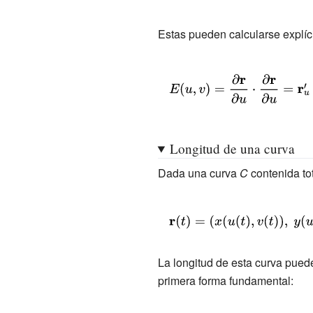
I(u,v)=E(u,v)du\otimes
du+F(u,v)du\otimes
Estas pueden calcularse explíci
dv+F(u,v)dv\otimes
du+G(u,v)dv\otimes
{\displaystyle
dv}
E(u,v)={\frac
{\partial
\mathbf {r} }
Longitud de una curva
{\partial
u}}\cdot {\frac
Dada una curva
C
contenida to
{\partial
\mathbf {r} }
{\displaystyle
{\partial
\mathbf {r}
u}}=\mathbf
(t)=\left(x(u(t),v(t)),\
La longitud de esta curva pued
{r} '_{u}\cdot
y(u(t),v(t)),\
primera forma fundamental:
\mathbf {r}
z(u(t),v(t))\right)}
'_{u}\qquad