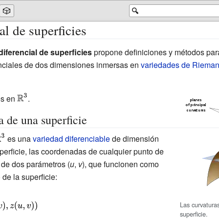
🎲
🔍
l de superficies
iferencial de superficies
propone definiciones y métodos para
nciales de dos dimensiones inmersas en
variedades de Riema
{\displaystyle
es en
.
\mathbb {R}
 de una superficie
^{3}}
\displaystyle
es una
variedad diferenciable
de dimensión
mathbb {R}
erficie, las coordenadas de cualquier punto de
{3}}
 de dos parámetros (
u
,
v
), que funcionen como
de la superficie:
Las curvatura
superficie.