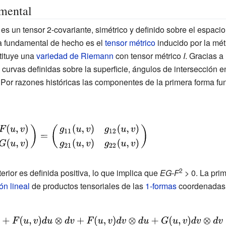
mental
es un tensor 2-covariante, simétrico y definido sobre el espaci
ma fundamental de hecho es el
tensor métrico
inducido por la mét
tituye una
variedad de Riemann
con tensor métrico
I
. Gracias a
urvas definidas sobre la superficie, ángulos de intersección en
 Por razones históricas las componentes de la primera forma f
\\F(u,v)&G(u,v)\end{pmatrix}}=
_{12}(u,v)\\g_{21}
}}}
2
rior es definida positiva, lo que implica que
EG-F
> 0. La pri
n lineal
de productos tensoriales de las
1-formas
coordenada