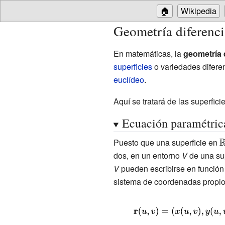
🏠
Wikipedia
Geometría diferencia
En matemáticas, la
geometría d
superficies
o variedades difere
euclídeo
.
Aquí se tratará de las superfici
Ecuación paramétrica
{
Puesto que una superficie en
\
dos, en un entorno
V
de una sup
^
V
pueden escribirse en función
sistema de coordenadas propio 
{\displaystyle \mathbf
{r} (u,v)=