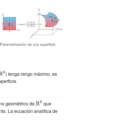
Parametrización de una superficie
laystyle
{\displaystyle
) tenga rango máximo, es
bb {R}
\mathbb {R}
perficie.
^{3}}
{\displaystyle
ano geométrico de
que
\mathbb {R}
nto. La ecuación analítica de
^{3}}