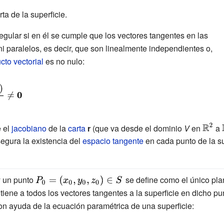
ta de la superficie.
regular si en él se cumple que los vectores tangentes en las
i paralelos, es decir, que son linealmente independientes o,
cto vectorial
es no nulo:
{\disp
e el
jacobiano
de la
carta
r
(que va desde el dominio
V
en
a
\math
segura la existencia del
espacio tangente
en cada punto de la su
^{2}}
yle
playstyle
{\displaystyle
 un punto
se define como el único pl
hbb {R}
P_{0}=
iene a todos los vectores tangentes a la superficie en dicho pu
(x_{0},y_{0},z_{0})\in
n ayuda de la ecuación paramétrica de una superficie:
S\,}