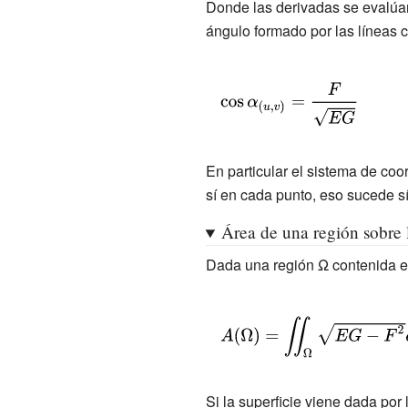
{\partial
{v'}_{2}+G({v'}_{2})^{2}}}}}}
Donde las derivadas se evalúa
(t)),\quad
(t),v_{2}
\mathbf {r} }
ángulo formado por las líneas
z_{1}(u_{1}
(t)),\quad
{\partial
(t),v_{1}
z_{2}(u_{2}
v}}=\mathbf
(t))\right)}
(t),v_{2}
{\displaystyle
{r} '_{v}\cdot
(t))\right)}
\cos \alpha
\mathbf {r}
_{(u,v)}=
'_{v}}
{\frac {F}
En particular el sistema de co
{\sqrt {EG}}}}
sí en cada punto, eso sucede sí
Área de una región sobre l
Dada una región Ω contenida en
{\displaystyle
A(\Omega
)=\iint
_{\Omega }
Si la superficie viene dada por 