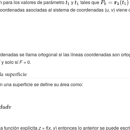
n para los valores de parámetro
{\displaystyle
y
{\displaystyle
tales que
{\displaystyle
t_{1}}
t_{1}}
P_{0}=\mathbf
 coordenadas asociadas al sistema de coordenadas (
u, v
) viene 
{r_{1}}
(t_{1})=\mathb
{r_{2}} (t_{2})}
ordenadas se llama ortogonal si las líneas coordenadas son orto
 y solo sí
F
= 0.
a superficie
 una superficie se define su área como:
la función explícita
z
=
f
(
x, y
) entonces lo anterior se puede escr