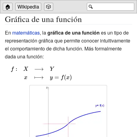
🏠
Wikipedia
🎲
🔍
Gráfica de una función
En
matemáticas
, la
gráfica de una función
es un tipo de
representación gráfica que permite conocer intuitivamente
el comportamiento de dicha función. Más formalmente
dada una función:
{\displaystyle
{\begin{array}
{rccl}f:&X&\longrightarrow
&Y\\&x&\longmapsto
&y=f(x)\end{array}}}