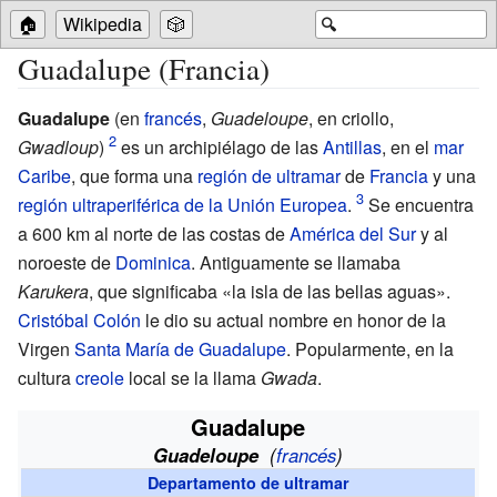
🏠
Wikipedia
🎲
🔍
Guadalupe (Francia)
Guadalupe
(en
francés
,
Guadeloupe
, en criollo,
Gwadloup
)
es un archipiélago de las
Antillas
, en el
mar
Caribe
, que forma una
región de ultramar
de
Francia
y una
región ultraperiférica de la Unión Europea
.
Se encuentra
a 600 km al norte de las costas de
América del Sur
y al
noroeste de
Dominica
. Antiguamente se llamaba
Karukera
, que significaba «la isla de las bellas aguas».
Cristóbal Colón
le dio su actual nombre en honor de la
Virgen
Santa María de Guadalupe
. Popularmente, en la
cultura
creole
local se la llama
Gwada
.
Guadalupe
Guadeloupe
(
francés
)
Departamento de ultramar