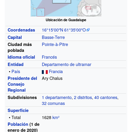
Ubicación de Guadalupe
16°15′00″N
61°35′00″O
Coordenadas
Basse-Terre
Capital
Pointe-à-Pitre
Ciudad más
poblada
Francés
Idioma oficial
Departamento de ultramar
Entidad
•
País
Francia
Ary Chalus
Presidente del
Consejo
Regional
1 departamento
,
2 distritos
,
40 cantones
,
Subdivisiones
32 comunas
Superficie
• Total
1628
km²
Población
(1 de
enero de 2020)