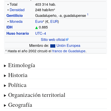
• Total
403 314
hab.
•
Densidad
248 hab/km²
Guadalupeño, -a, guadalupense
Gentilicio
•
Moneda
Euro
² (€,
EUR
)
0.885
IDH
UTC−4
Huso horario
Sitio web oficial
Miembro de:
Unión Europea
² Hasta el año 2002 circuló el
franco de Guadalupe
.
Etimología
Historia
Política
Organización territorial
Geografía