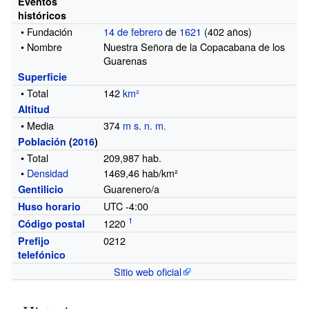
Eventos
históricos
• Fundación
14 de febrero
de
1621
(402
años)
• Nombre
Nuestra Señora de la Copacabana de los
Guarenas
Superficie
• Total
142
km²
Altitud
• Media
374
m s. n. m.
Población
(
2016
)
• Total
209,987
hab.
•
Densidad
1469,46 hab/km²
Guarenero/a
Gentilicio
UTC -4:00
Huso horario
1220
Código postal
0212
Prefijo
telefónico
Sitio web oficial