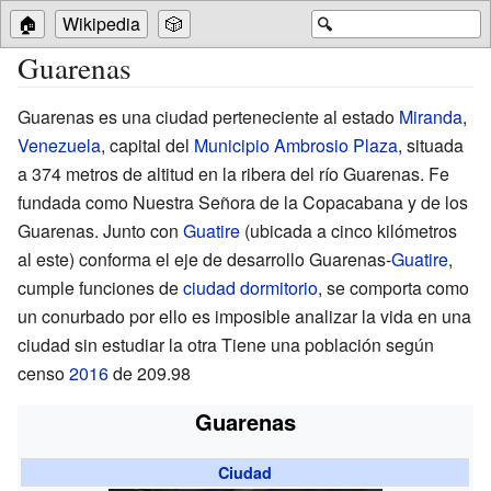
🏠
Wikipedia
🎲
🔍
Guarenas
Guarenas es una ciudad perteneciente al estado
Miranda
,
Venezuela
, capital del
Municipio Ambrosio Plaza
, situada
a 374 metros de altitud en la ribera del
río Guarenas
. Fe
fundada como Nuestra Señora de la Copacabana y de los
Guarenas. Junto con
Guatire
(ubicada a cinco kilómetros
al este) conforma el eje de desarrollo Guarenas-
Guatire
,
cumple funciones de
ciudad dormitorio
, se comporta como
un conurbado por ello es imposible analizar la vida en una
ciudad sin estudiar la otra Tiene una población según
censo
2016
de 209.98
Guarenas
Ciudad