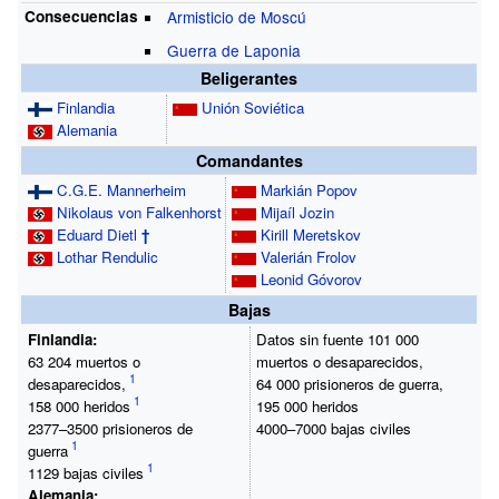
Consecuencias
Armisticio de Moscú
Guerra de Laponia
Beligerantes
Finlandia
Unión Soviética
Alemania
Comandantes
C.G.E. Mannerheim
Markián Popov
Nikolaus von Falkenhorst
Mijaíl Jozin
Eduard Dietl
†
Kirill Meretskov
Lothar Rendulic
Valerián Frolov
Leonid Góvorov
Bajas
Finlandia:
Datos sin fuente 101
000
63
204 muertos o
muertos o desaparecidos,
desaparecidos,
64
000 prisioneros de guerra,
158
000 heridos
195
000 heridos
2377–3500 prisioneros de
4000–7000 bajas civiles
guerra
1129 bajas civiles
Alemania: