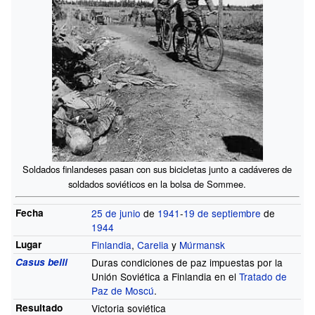
Soldados finlandeses pasan con sus bicicletas junto a cadáveres de
soldados soviéticos en la bolsa de Sommee.
Fecha
25 de junio
de
1941
-
19 de septiembre
de
1944
Lugar
Finlandia
,
Carelia
y
Múrmansk
Casus belli
Duras condiciones de paz impuestas por la
Unión Soviética a Finlandia en el
Tratado de
Paz de Moscú
.
Resultado
Victoria soviética