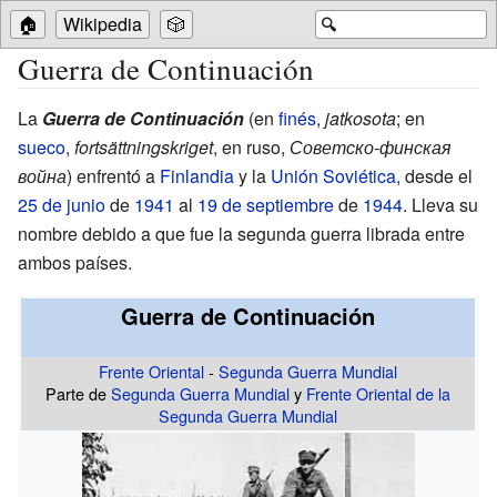
🏠
Wikipedia
🎲
🔍
Guerra de Continuación
La
Guerra de Continuación
(en
finés
,
jatkosota
; en
sueco
,
fortsättningskriget
, en ruso,
Советско-финская
война
) enfrentó a
Finlandia
y la
Unión Soviética
, desde el
25 de junio
de
1941
al
19 de septiembre
de
1944
. Lleva su
nombre debido a que fue la segunda guerra librada entre
ambos países.
Guerra de Continuación
Frente Oriental
-
Segunda Guerra Mundial
Parte de
Segunda Guerra Mundial
y
Frente Oriental de la
Segunda Guerra Mundial