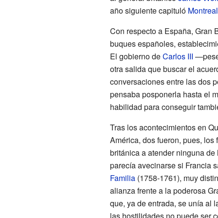
año siguiente capituló
Montreal
Con respecto a España, Gran B
buques españoles, establecim
El gobierno de
Carlos
III
—pese 
otra salida que buscar el acuer
conversaciones entre las dos 
pensaba posponerla hasta el mo
habilidad para conseguir tambié
Tras los acontecimientos en Qu
América, dos fueron, pues, los 
británica a atender ninguna de 
parecía avecinarse si Francia s
Familia
(1758-1761), muy distin
alianza frente a la poderosa Gr
que, ya de entrada, se unía al l
las hostilidades no puede ser 