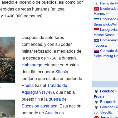
l asedio e incendio de pueblos, así como por
Reino de Po
Electorado 
pérdidas de vidas humanas (en total
Hannover
 y
1 400 000
personas
).
Principado 
Brunswick-Wolf
Landgraviat
Hesse-Kassel
Después de anteriores
Confederac
contiendas, y con su poder
iroquesa
Condado d
militar reforzado, a mediados de
Schaumburg-Li
la década de 1750 la dinastía
Habsburgo
reinante en Austria
decidió recuperar
Silesia
,
territorio que estaba en poder de
Prusia
tras el
Tratado de
r
Federico II
Aquisgrán (1748)
, que había
Prusia
puesto fin a la
guerra de
Enrique de 
Sucesión austriaca
. Esta acción
Federico Gu
von Seydlitz
por parte de
Austria
es
Jorge II d