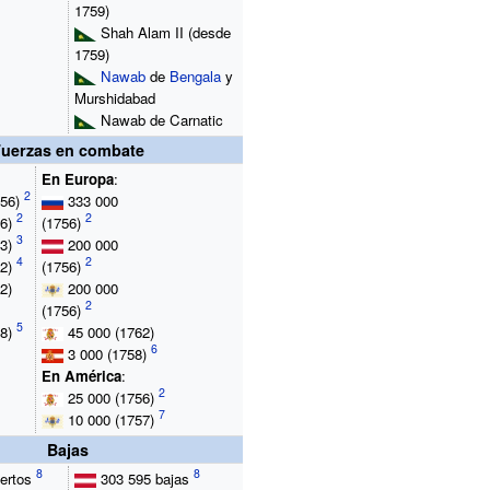
1759)
Shah Alam II
(desde
1759)
Nawab
de
Bengala
y
Murshidabad
Nawab de
Carnatic
Fuerzas en combate
En Europa
:
56)
333
000
6)
(1756)
3)
200
000
2)
(1756)
2)
200
000
(1756)
8)
45
000 (1762)
3 000
(1758)
En América
:
25
000 (1756)
10
000 (1757)
Bajas
ertos
303
595 bajas