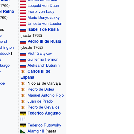
 1760)
Leopold von Daun
el Reino
Franz von Lacy
760)
Móric Benyovszky
Ernesto von Laudon
ers
Isabel I de Rusia
e
(hasta 1762)
erst
Pedro III de Rusia
hington
(desde 1762)
addock
†
Piotr Saltykov
e
Guillermo Fermor
burgo
Aleksandr Buturlín
o
Carlos III de
España
ppe
Nicolás de Carvajal
Pedro de Bolea
Manuel Antonio Rojo
Juan de Prado
Pedro de Cevallos
Federico Augusto
II
Federico Rutowsky
Alamgir II
(hasta