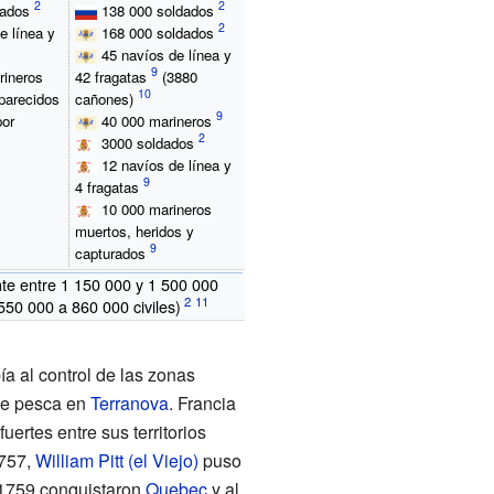
dados
138
000 soldados
e línea y
168
000 soldados
45 navíos de línea y
rineros
42 fragatas
(3880
parecidos
cañones)
por
40
000 marineros
3000 soldados
12 navíos de línea y
4 fragatas
10
000 marineros
muertos, heridos y
capturados
te entre 1
150
000 y 1
500
000
550
000 a 860
000 civiles)
a al control de las zonas
de pesca en
Terranova
. Francia
ertes entre sus territorios
1757,
William Pitt (el Viejo)
puso
 1759 conquistaron
Quebec
y al