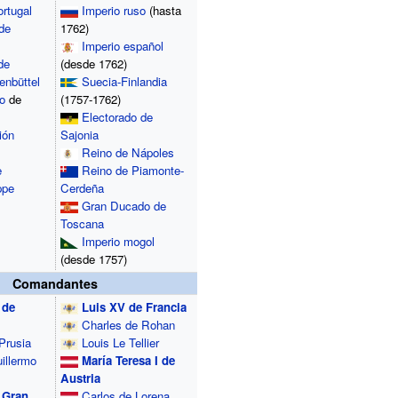
rtugal
Imperio ruso
(hasta
de
1762)
Imperio español
de
(desde 1762)
enbüttel
Suecia-Finlandia
o
de
(1757-1762)
Electorado de
ión
Sajonia
Reino de Nápoles
e
Reino de Piamonte-
ppe
Cerdeña
Gran Ducado de
Toscana
Imperio mogol
(desde 1757)
Comandantes
 de
Luis XV de Francia
Charles de Rohan
Prusia
Louis Le Tellier
illermo
María Teresa I de
Austria
e Gran
Carlos de Lorena