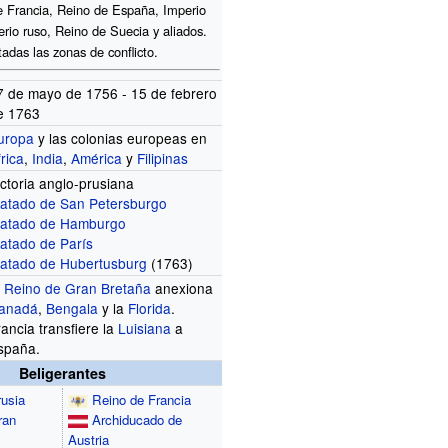
e Francia, Reino de España, Imperio
erio ruso, Reino de Suecia y aliados.
tadas las zonas de conflicto.
7 de mayo de 1756 - 15 de febrero
e 1763
uropa
y las colonias europeas en
frica
,
India
,
América
y
Filipinas
ictoria anglo-prusiana
ratado de San Petersburgo
ratado de Hamburgo
ratado de París
ratado de Hubertusburg
(1763)
l
Reino de Gran Bretaña
anexiona
anadá
,
Bengala
y la
Florida
.
rancia transfiere la
Luisiana
a
spaña.
Beligerantes
rusia
Reino de Francia
ran
Archiducado de
Austria