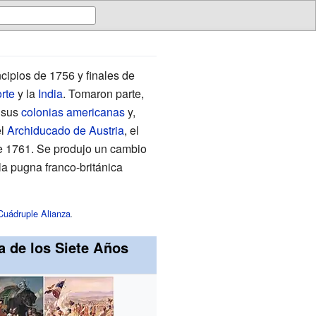
ncipios de 1756 y finales de
rte
y la
India
. Tomaron parte,
 sus
colonias americanas
y,
el
Archiducado de Austria
, el
 de 1761. Se produjo un cambio
y la pugna franco-británica
Cuádruple Alianza
.
a de los Siete Años