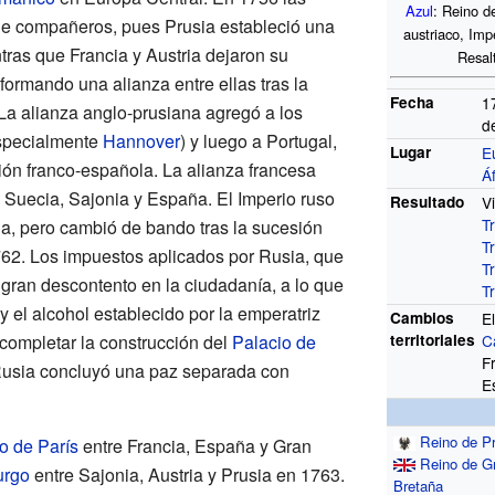
Azul
: Reino d
e compañeros, pues Prusia estableció una
austriaco, Imp
tras que Francia y Austria dejaron su
Resal
ormando una alianza entre ellas tras la
Fecha
1
 La alianza anglo-prusiana agregó a los
d
specialmente
Hannover
) y luego a Portugal,
Lugar
E
asión franco-española. La alianza francesa
Á
a Suecia, Sajonia y España. El Imperio ruso
Resultado
V
T
ia, pero cambió de bando tras la sucesión
T
62. Los impuestos aplicados por Rusia, que
T
 gran descontento en la ciudadanía, a lo que
T
y el alcohol establecido por la emperatriz
Cambios
E
territoriales
C
completar la construcción del
Palacio de
F
 Rusia concluyó una paz separada con
E
Reino de P
o de París
entre Francia, España y Gran
Reino de G
urgo
entre Sajonia, Austria y Prusia en 1763.
Bretaña