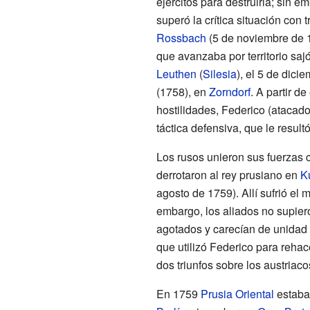
ejércitos para destruirla; sin e
superó la crítica situación con t
Rossbach
(5 de noviembre de 1
que avanzaba por territorio saj
Leuthen
(
Silesia
), el 5 de dici
(1758), en
Zorndorf
. A partir de
hostilidades, Federico (atacado
táctica defensiva, que le result
Los rusos unieron sus fuerzas c
derrotaron al rey prusiano en
K
agosto de 1759). Allí sufrió el 
embargo, los aliados no supier
agotados y carecían de unidad
que utilizó Federico para rehace
dos triunfos sobre los austriaco
En 1759
Prusia Oriental
estaba