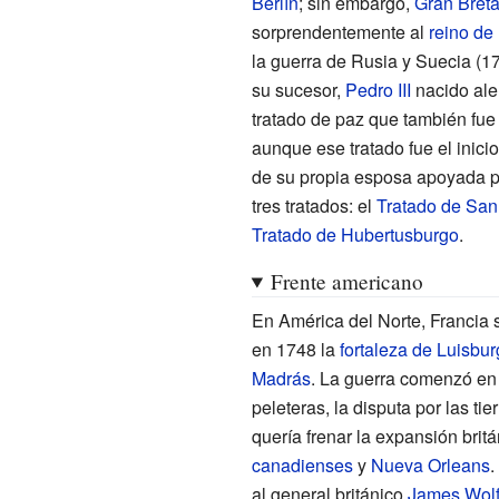
Berlín
; sin embargo,
Gran Bret
sorprendentemente al
reino de
la guerra de Rusia y Suecia (17
su sucesor,
Pedro
III
nacido ale
tratado de paz que también fue
aunque ese tratado fue el inici
de su propia esposa apoyada po
tres tratados: el
Tratado de San
Tratado de Hubertusburgo
.
Frente americano
En América del Norte, Francia 
en 1748 la
fortaleza de Luisbu
Madrás
. La guerra comenzó en 
peleteras, la disputa por las ti
quería frenar la expansión brit
canadienses
y
Nueva Orleans
.
al general británico
James Wol