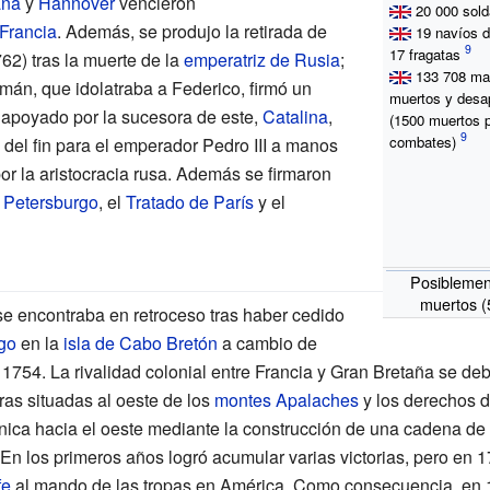
aña
y
Hannover
vencieron
20
000 sol
 Francia
. Además, se produjo la retirada de
19 navíos d
17 fragatas
62) tras la muerte de la
emperatriz de Rusia
;
133
708 ma
mán, que idolatraba a Federico, firmó un
muertos y desa
 apoyado por la sucesora de este,
Catalina
,
(1500 muertos 
combates)
o del fin para el emperador Pedro III a manos
r la aristocracia rusa. Además se firmaron
 Petersburgo
, el
Tratado de París
y el
Posiblemen
muertos (
se encontraba en retroceso tras haber cedido
rgo
en la
isla de Cabo Bretón
a cambio de
1754. La rivalidad colonial entre Francia y Gran Bretaña se debí
erras situadas al oeste de los
montes Apalaches
y los derechos 
ánica hacia el oeste mediante la construcción de una cadena de fu
 En los primeros años logró acumular varias victorias, pero en 
fe
al mando de las tropas en América. Como consecuencia, en