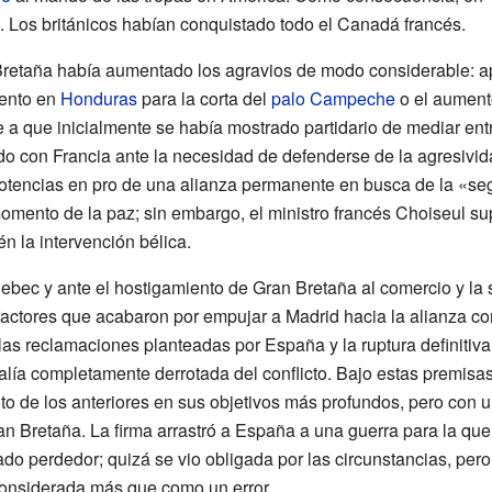
. Los británicos habían conquistado todo el Canadá francés.
retaña había aumentado los agravios de modo considerable: ap
iento en
Honduras
para la corta del
palo Campeche
o el aumento
a que inicialmente se había mostrado partidario de mediar en
do con Francia ante la necesidad de defenderse de la agresivida
potencias en pro de una alianza permanente en busca de la «s
mento de la paz; sin embargo, el ministro francés Choiseul s
n la intervención bélica.
ebec y ante el hostigamiento de Gran Bretaña al comercio y la
factores que acabaron por empujar a Madrid hacia la alianza con
las reclamaciones planteadas por España y la ruptura definitiva
alía completamente derrotada del conflicto. Bajo estas premisas
to de los anteriores en sus objetivos más profundos, pero con
an Bretaña. La firma arrastró a España a una guerra para la qu
ado perdedor; quizá se vio obligada por las circunstancias, pero 
considerada más que como un error.