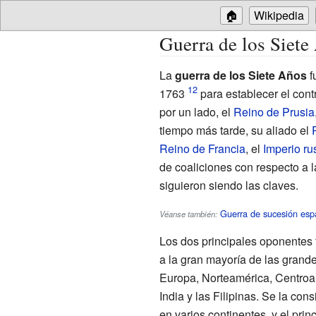
🏠
Wikipedia
Guerra de los Siete
La
guerra de los Siete Años
f
1763
para establecer el cont
por un lado, el
Reino de Prusia
tiempo más tarde, su aliado el
Reino de Francia
, el
Imperio ru
de coaliciones con respecto a 
siguieron siendo las claves.
Guerra de sucesión esp
Véanse también:
Los dos principales oponentes 
a la gran mayoría de las grande
Europa, Norteamérica, Centroamé
India y las Filipinas. Se la con
en varios continentes, y el princ