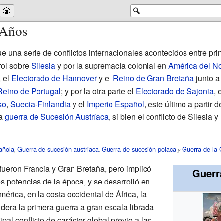
🎲
🔍
 Años
ue una serie de conflictos internacionales acontecidos entre pri
rol sobre
Silesia
y por la supremacía colonial en
América del No
, el
Electorado de Hannover
y el
Reino de Gran Bretaña
junto a
Reino de Portugal
; y por la otra parte el
Electorado de Sajonia
, 
so
,
Suecia-Finlandia
y el
Imperio Español
, este último a partir
la
guerra de Sucesión Austríaca
, si bien el conflicto de Silesia 
añola
Guerra de sucesión austriaca
Guerra de sucesión polaca
Guerra de la 
,
,
y
fueron Francia y Gran Bretaña, pero implicó
Guerr
s potencias de la época, y se desarrolló en
rica, en la costa occidental de África, la
sidera la primera guerra a gran escala librada
ipal conflicto de carácter global previo a las