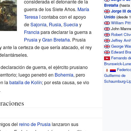
considerada el detonante de la
Bretaña
(hasta
guerra de los Siete Años.
María
Jorge III d
Teresa I
contaba con el apoyo
Unido
(desde 1
William Pitt
de
Sajonia
,
Rusia
,
Suecia
y
John Mann
Francia
para declarar la guerra a
Robert Cliv
Prusia
y
Gran Bretaña
. Prusia
Jeffrey Amh
George Was
ante la certeza de que sería atacado, el rey
Edward Br
delantárseles.
Fernando d
Brunswick-Lune
 declaración de guerra, el ejército prusiano
Federic
erritorio; luego penetró en
Bohemia
, pero
Guillermo de
Schaumburg-Li
en la
batalla de Kolín
; por esta causa, se vio
.
eraciones
emigos del
reino de Prusia
lanzaron sus