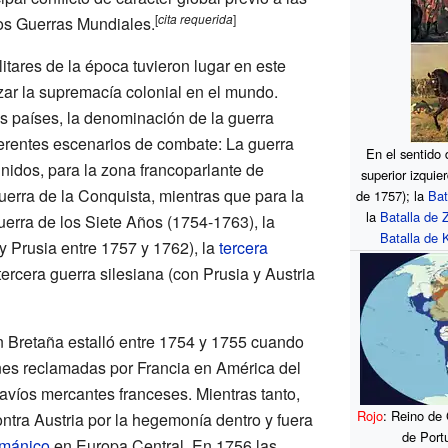
[
cita
requerida
]
os Guerras Mundiales.
itares de la época tuvieron lugar en este
zar la supremacía colonial en el mundo.
os países, la denominación de la guerra
erentes escenarios de combate: La guerra
En el sentido 
nidos, para la zona francoparlante de
superior izquie
rra de la Conquista, mientras que para la
de 1757); la
Bat
la
Batalla de 
erra de los Siete Años (1754-1763), la
Batalla de 
 Prusia entre 1757 y 1762), la
tercera
 tercera guerra silesiana (con Prusia y Austria
an Bretaña estalló entre 1754 y 1755 cuando
ones reclamadas por Francia en América del
avíos mercantes franceses. Mientras tanto,
Rojo
: Reino de
ntra Austria por la hegemonía dentro y fuera
de Portu
rmánico
en Europa Central. En 1756 las