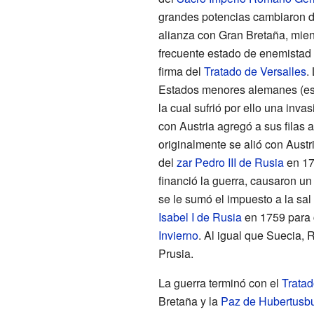
grandes potencias cambiaron d
alianza con Gran Bretaña, mien
frecuente estado de enemistad f
firma del
Tratado de Versalles
.
Estados menores alemanes (e
la cual sufrió por ello una inv
con Austria agregó a sus filas 
originalmente se alió con Austr
del
zar
Pedro III de Rusia
en 17
financió la guerra, causaron un
se le sumó el impuesto a la sal 
Isabel I de Rusia
en 1759 para 
Invierno
. Al igual que Suecia,
Prusia.
La guerra terminó con el
Tratad
Bretaña y la
Paz de Hubertusb