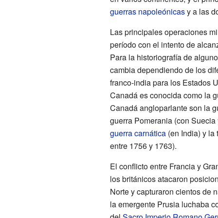
guerras napoleónicas
y a las d
Las principales operaciones mil
período con el intento de alcan
Para la historiografía de algun
cambia dependiendo de los dif
franco-india para los Estados U
Canadá es conocida como la gue
Canadá angloparlante son la gu
guerra Pomerania (con Suecia y
guerra carnática
(en India) y la
entre 1756 y 1763).
El conflicto entre Francia y Gr
los británicos atacaron posici
Norte y capturaron cientos de n
la emergente Prusia luchaba co
del
Sacro Imperio Romano Ge