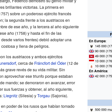
mbargo, Federico demostró su genio militar y
res brillantes victorias. La primera en
757) sobre un poderoso ejército francés
ón; la segunda frente a los austriacos en
embre de ese año, y la tercera al año siguiente
 ese año (1758) y hasta el fin de las
 desde varios frentes) debió adoptar una
En Europa
:
ó costosa y llena de peligros.
145
000 (17
90
000 (175
49 000 (176
on los austriacos y ambos ejércitos
13 000 (176
unersdorf
, cerca de
Fráncfort del Óder
(12 de
10 000 (176
más grave revés de su vida militar. Sin
En América
:
on aprovechar ese triunfo porque estaban
42
000 (175
 de mando; se demoraron en avanzar, error
r sus fuerzas y obtener, al año siguiente,
s:
Liegnitz
(Silesia) y
Torgau
(Sajonia).
 en poder de los rusos que habían tomado
500
000 mu