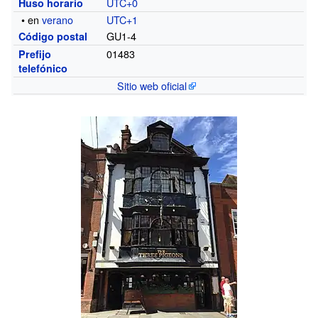
UTC+0
Huso horario
• en
verano
UTC+1
GU1-4
Código postal
01483
Prefijo
telefónico
Sitio web oficial