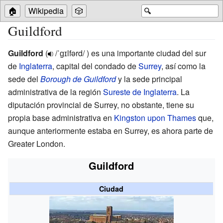
🏠
Wikipedia
🎲
🔍
Guildford
Guildford
(
/ˈɡɪlfərd/
) es una importante ciudad del sur
de
Inglaterra
, capital del condado de
Surrey
, así como la
sede del
Borough de Guildford
y la sede principal
administrativa de la región
Sureste de Inglaterra
. La
diputación provincial de Surrey, no obstante, tiene su
propia base administrativa en
Kingston upon Thames
que,
aunque anteriormente estaba en Surrey, es ahora parte de
Greater London
.
Guildford
Ciudad