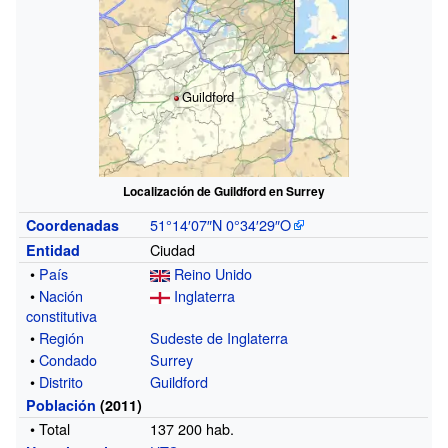
Guildford
Localización de Guildford en Surrey
51°14′07″N
0°34′29″O
Coordenadas
Ciudad
Entidad
•
País
Reino Unido
•
Nación
Inglaterra
constitutiva
•
Región
Sudeste de Inglaterra
•
Condado
Surrey
•
Distrito
Guildford
Población
(2011)
• Total
137 200
hab.