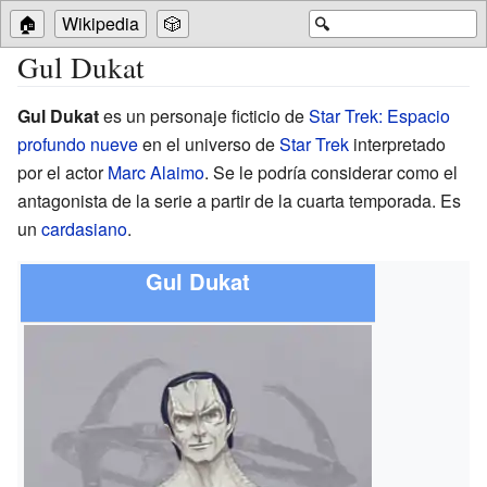
🏠
Wikipedia
🎲
🔍
Gul Dukat
Gul Dukat
es un personaje ficticio de
Star Trek: Espacio
profundo nueve
en el universo de
Star Trek
interpretado
por el actor
Marc Alaimo
. Se le podría considerar como el
antagonista de la serie a partir de la cuarta temporada. Es
un
cardasiano
.
Gul Dukat