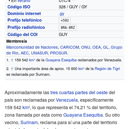
•
En
verano
UTC-4
328 / GUY / GY
Código ISO
.gy
Dominio internet
Prefijo telefónico
+592
Prefijo radiofónico
8RA-8RZ
GUY
Código del COI
Membresía
Mancomunidad de Naciones
,
CARICOM
,
ONU
,
OEA
,
GL
,
Grupo
de Río
,
AEC
,
UNASUR
,
PROSUR
.
↑
159
542
km²
de la
Guayana Esequiba
reclamados por Venezuela.
↑
Una importante área de aprox. 15
600
km²
de la
Región de Tigri
es reclamada por Surinam.
Aproximadamente las
tres cuartas partes del oeste
del
país son reclamadas por
Venezuela
, específicamente
159
542
km²
, lo que representa el 74,21
% del territorio,
zona llamada por esta como
Guayana Esequiba
. Su otro
vecino,
Surinam
, reclama para sí una parte del territorio