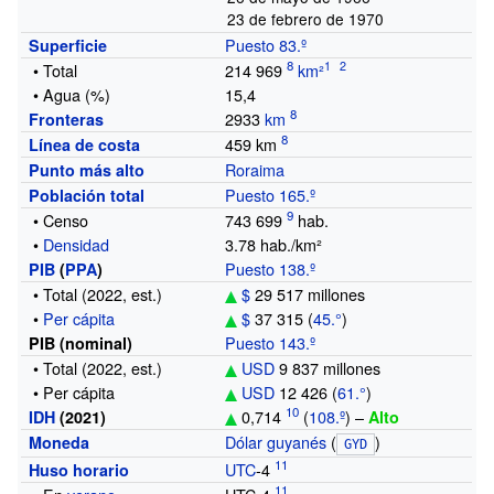
23 de febrero de 1970
Puesto 83.º
Superficie
1
2
•
Total
214
969
km²
•
Agua (%)
15,4
2933
km
Fronteras
459
km
Línea de costa
Roraima
Punto más alto
Puesto 165.º
Población total
•
Censo
743
699
hab.
•
Densidad
3.78
hab./km²
Puesto 138.º
PIB
(
PPA
)
•
Total
(2022, est.)
$
29
517
millones
•
Per cápita
$
37
315 (
45.°
)
Puesto 143.º
PIB (nominal)
•
Total
(2022, est.)
USD
9
837
millones
•
Per cápita
USD
12 426 (
61.°
)
0,714
(
108.º
)
–
IDH
(2021)
Alto
Dólar guyanés
(
)
Moneda
GYD
UTC
-4
Huso horario