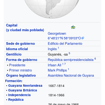
Capital
(y ciudad más poblada)
Georgetown
6°48′21″N
58°09′03″O
Edificio del Parlamento
Sede de gobierno
Inglés
Idioma oficial
Guyanés, -sa
Gentilicio
República
semipresidencialista
Forma de gobierno
•
Presidente
Irfaan Ali
•
Primer ministro
Mark Phillips
Asamblea Nacional de Guyana
Órgano legislativo
Formación
:
•
Guayana Neerlandesa
1667-1814
•
Guayana Británica
•
Independencia
1814-1966
•
República
26 de mayo de 1966