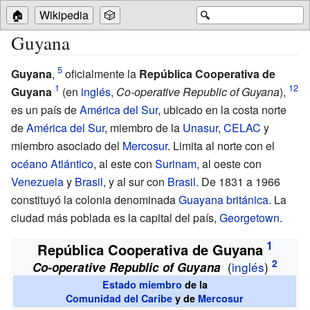
🏠
Wikipedia
🎲
🔍
Guyana
Guyana
,
oficialmente la
República Cooperativa de
Guyana
(en
inglés
,
Co-operative Republic of Guyana
),
es un país de
América del Sur
, ubicado en la costa norte
de
América del Sur
, miembro de la
Unasur
,
CELAC
y
miembro asociado del
Mercosur
. Limita al norte con el
océano Atlántico
, al este con
Surinam
, al oeste con
Venezuela
y
Brasil
, y al sur con
Brasil
. De 1831 a 1966
constituyó la colonia denominada
Guayana británica
. La
ciudad más poblada es la capital del país,
Georgetown
.
República Cooperativa de Guyana
(
inglés
)
Co-operative Republic of Guyana
Estado miembro
de la
Comunidad del Caribe
y de
Mercosur