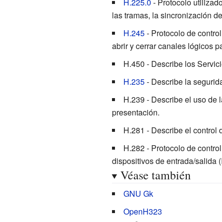
H.225.0
- Protocolo utilizad
las tramas, la sincronización d
H.245
- Protocolo de contro
abrir y cerrar canales lógicos 
H.450
- Describe los Servic
H.235
- Describe la segurid
H.239
- Describe el uso de 
presentación.
H.281
- Describe el control
H.282
- Protocolo de contro
dispositivos de entrada/salida (
Véase también
GNU Gk
OpenH323