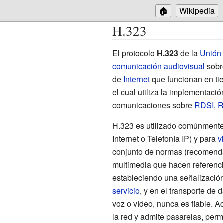
🏠
Wikipedia
H.323
El protocolo
H.323
de la
Unión 
comunicación audiovisual
sob
de
Internet
que funcionan en t
el cual utiliza la implementaci
comunicaciones sobre
RDSI
,
R
H.323 es utilizado comúnmente 
Internet o Telefonía IP) y para
v
conjunto de normas (recomend
multimedia que hacen referencia
estableciendo una señalización
servicio
, y en el transporte de 
voz o vídeo, nunca es fiable. 
la red y admite pasarelas, per