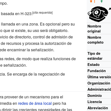
empo.
[
cita
requerida
]
d basada en H-323:
de llamada en una zona. Es opcional pero su
Nombre
que si existe, su uso será obligatorio.
original
vicio de directorio, control de admisión de
Nombre
completo
 de recursos y procesa la autorización de
ede encaminar la señalización.
Tipo de
ras redes, de modo que realiza funciones de
estándar
Estado
de señalización.
Fundación
cia. Se encarga de la negociación de
Última versió
Organización
Administraci
Dominio
ara proveer de un mecanismo para el
Licencia
timedia en
redes de área local
pero ha
Abreviación
dirigir las crecientes necesidades de las