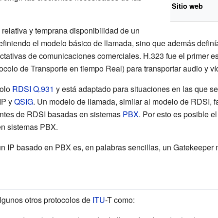
Sitio web
 relativa y temprana disponibilidad de un
efiniendo el modelo básico de llamada, sino que además definía
pectativas de comunicaciones comerciales. H.323 fue el primer 
ocolo de Transporte en tiempo Real) para transportar audio y ví
colo
RDSI
Q.931
y está adaptado para situaciones en las que se
IP y
QSIG
. Un modelo de llamada, similar al modelo de RDSI, fac
tentes de RDSI basadas en sistemas
PBX
. Por esto es posible e
en sistemas PBX.
un IP basado en PBX es, en palabras sencillas, un
Gatekeeper
m
algunos otros protocolos de
ITU
-T como: