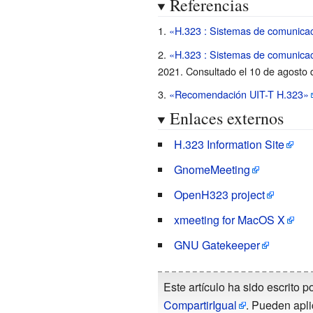
Referencias
«H.323
: Sistemas de comunica
«H.323 : Sistemas de comunica
2021
. Consultado el 10 de agosto
«Recomendación UIT-T H.323»
Enlaces externos
H.323 Information Site
GnomeMeeting
OpenH323 project
xmeeting for MacOS X
GNU Gatekeeper
Este artículo ha sido escrito p
CompartirIgual
. Pueden apli