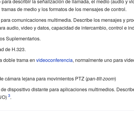
o para describir la señalización de llamada, el medio (audio y 
e tramas de medio y los formatos de los mensajes de control.
l para comunicaciones multimedia. Describe los mensajes y pro
para audio, video y datos, capacidad de intercambio, control e in
ios Suplementarios.
ad de H.323.
la doble trama en
videoconferencia
, normalmente uno para video
 de cámara lejana para movimientos
PTZ
(
pan-tilt-zoom
)
l de dispositivo distante para aplicaciones multimedios. Descri
I/O)
.