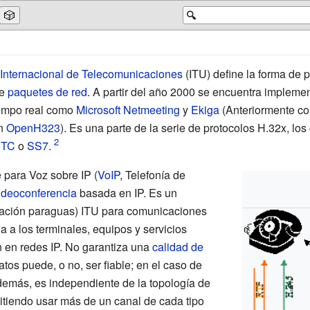
🎲
🔍
Internacional de Telecomunicaciones
(ITU) define la forma de 
re
paquetes de red
. A partir del año 2000 se encuentra impleme
iempo real como
Microsoft Netmeeting
y
Ekiga
(Anteriormente c
ón
OpenH323
). Es una parte de la serie de protocolos H.32x, los
TC
o
SS7
.
para Voz sobre IP (
VoIP
, Telefonía de
ideoconferencia
basada en IP. Es un
ación paraguas) ITU para comunicaciones
 a los terminales, equipos y servicios
 en redes IP. No garantiza una
calidad de
datos puede, o no, ser fiable; en el caso de
Además, es independiente de la topología de
mitiendo usar más de un canal de cada tipo