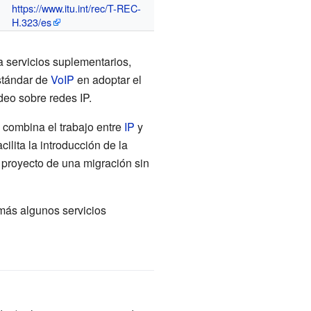
https://www.itu.int/rec/T-REC-
H.323/es
 servicios suplementarios,
estándar de
VoIP
en adoptar el
deo sobre redes IP.
 combina el trabajo entre
IP
y
ilita la introducción de la
l proyecto de una migración sin
ás algunos servicios