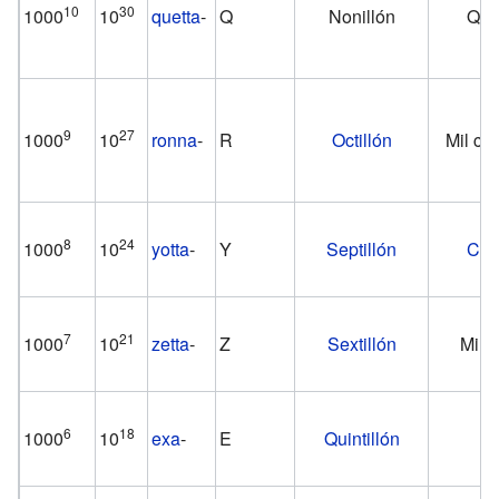
10
30
1000
10
quetta
-
Q
Nonillón
Quin
9
27
1000
10
ronna
-
R
Octillón
Mil cua
8
24
1000
10
yotta
-
Y
Septillón
Cuat
7
21
1000
10
zetta
-
Z
Sextillón
Mil t
6
18
1000
10
exa
-
E
Quintillón
Tr