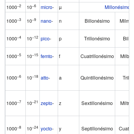
−2
−6
1000
10
micro
-
µ
Millonésimo
−3
−9
1000
10
nano
-
n
Billonésimo
Milmil
−4
−12
1000
10
pico
-
p
Trillonésimo
Bill
−5
−15
1000
10
femto
-
f
Cuatrillonésimo
Milbil
−6
−18
1000
10
atto
-
a
Quintillonésimo
Trill
−7
−21
1000
10
zepto
-
z
Sextillonésimo
Miltri
−8
−24
1000
10
yocto
-
y
Septillonésimo
Cuatri