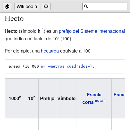
🏠
Wikipedia
🎲
🔍
Hecto
Hecto
(símbolo
h
) es un
prefijo del Sistema Internacional
que indica un factor de 10² (100).
Por ejemplo, una
hectárea
equivale a 100
áreas
 (10
000
m² —metros cuadrados—
).
Escala
Escala 
n
n
1000
10
Prefijo
Símbolo
corta