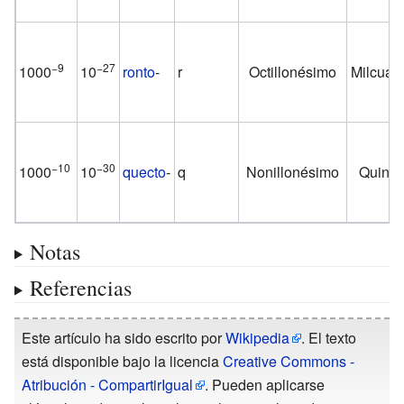
−9
−27
1000
10
ronto
-
r
Octillonésimo
Milcuatr
−10
−30
1000
10
quecto
-
q
Nonillonésimo
Quinti
Notas
Referencias
Este artículo ha sido escrito por
Wikipedia
. El texto
está disponible bajo la licencia
Creative Commons -
Atribución - CompartirIgual
. Pueden aplicarse