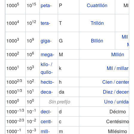
5
15
1000
10
peta
-
P
Cuatrillón
Mil b
4
12
1000
10
tera
-
T
Trillón
Bi
Mil mi
3
9
1000
10
giga
-
G
Billón
Mil
2
6
1000
10
mega
-
M
Millón
kilo- /
1
3
1000
10
k
Mil / millar
quilo-
2/3
2
1000
10
hecto
-
h
Cien / centena
1/3
1
1000
10
deca
-
da
Diez / decena
0
0
1000
10
Sin prefijo
Uno / unidad
−1/3
−1
1000
10
deci
-
d
Décimo
−2/3
−2
1000
10
centi
-
c
Centésimo
−1
−3
1000
10
mili
-
m
Milésimo